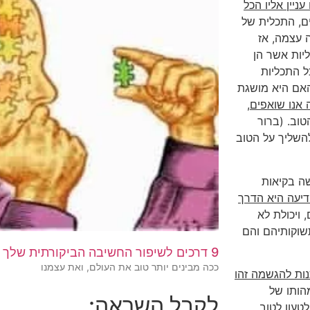
ניין אליו הכל
ים, התכלית של
 עצמה, אז
יות אשר הן
ל התכליות
האם היא מושגת
אנו שואפים,
טוב. (ברור
להשליך על הטוב
ה בקיאות
דיעה היא הדרך
 ויכולת לא
שוקותיהם והם
9 דרכים לשיפור החשיבה הביקורתית שלך
ככה מבינים יותר טוב את העולם, ואת עצמנו
נות להגשמה זהו
מהותו של
לקבל השראה:
טעון לטוב