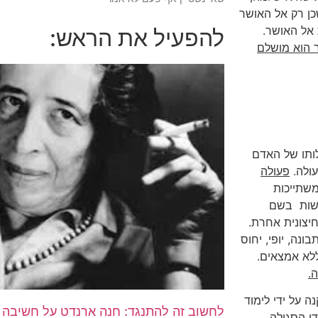
כן רק אל האושר
אל האושר.
להפעיל את הראש:
 הוא מושלם
ותו של האדם
ולה.
פעולה
משתייכות
עשות בשם
יצונית אחרת.
ונה, יופי, יחוס
ללא אמצאים.
.
ה על ידי לימוד
לחשוב זה להתנגד: חנה ארנדט על חשיבה 
די הסגולה