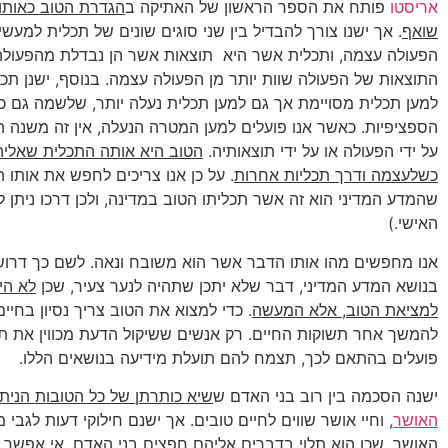
אריסטו
פותח את הספר הראשון של האתיקה ב
הגדרת הטוב כאותו ע
שואף
. אך ישנו צורך להבדיל בין שני סוגים שונים של תכלית למעש
הפעולה עצמה, ותכלית אשר היא תוצאות אשר הן נבדלת מהפעולה
התוצאות של הפעולה שוות יותר מן הפעולה עצמה. בנוסף, ישנן תכל
למען תכלית מסויימת אך גם למען תכלית נעלה יותר, שלשמה גם כ
הספציפיות. כאשר אנו פועלים למען המטרה הנעלה, אין זה משנה 
על ידי הפעולה או על ידי תוצאותיה.
הטוב היא אותה התכלית שאליה 
כשלעצמה ודרך תכליות אחרות
. על כן אנו צריכים לחפש את אותו ה
שהמדע המדיני הוא זה אשר תכליתו הטוב במדינה, ולכן דרכו ניתן 
האישי.)
אנו מחפשים מהו אותו הדבר אשר הוא משובח ונאה. לשם כך דרוש
בנושא המדע המדיני, דבר שלא יתכן שתהיה לנער צעיר, שכן
לא הי
למציאת הטוב, אלא המעשה
. כדי למצוא את הטוב צריך נסיון בחיים,
להמשך אחר תשוקות החיים. רק אנשים ששיקול הדעת מכווין את ת
פועלים בהתאם לכך, תצמח להם תועלת מידיעה בנושאים הללו.
ישנה הסכמה בין רוב בני האדם ש
שיא כותרתן של כל הטובות הנית
האושר
, וחיי אושר שווים לחיים טובים. אך ישנם חילוקי דעות לגבי 
האושר, שכן הוא תלוי בדברים אליהם חפצים בני האדם. אי אפשר ל