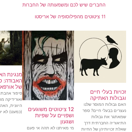
החברים שיש לכם ומשמעותה של החברות
11 ציטוטים מהפילוסופיה של אריסטו
מנגינת הא
האבודה: ס
של אורפאו
זכויות בעלי חיים
סיפור אהבתם
וגבולות האתיקה
ואורידיקה מה
האם גבולות המוסר שלנו
היוונית, הא
12 ציטוטים משוגעים
נעצרים בבעלי חיים? ספר
(כמעט) לא יכ
ושפויים על שפיות
שמאתגר את גבולות
ושגעון
התיאוריה החברתית דרך
מי מאיתנו לא תהה אי פעם
שאלת זכויותיהן של החיות