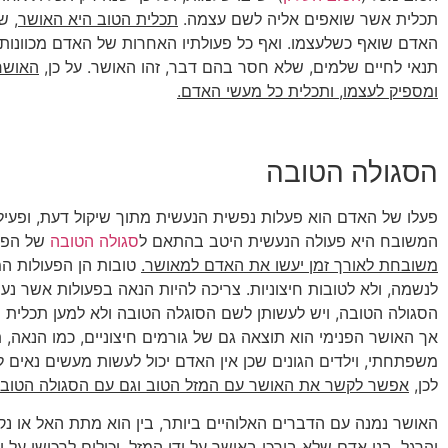
תכלית אשר שואפים אליה לשם עצמה.
תכלית הטוב היא האושר
, ש
האדם שואף כשלעצמו. ואף כל פעולתיו האחרות של האדם מכוונות 
תנאי לחיים שלמים, שלא חסר בהם דבר, זהו האושר. על כן,
האושר
ומספיק לעצמו, ותכלית כל מעשי האדם.
הסגולה הטובה
פעלו של האדם הוא פעלות נפשית הנעשית מתוך שיקול דעת, ופעיל
המשובח היא פעולה הנעשית היטב בהתאם ל
סגולה הטובה
של הפע
משובחת לאורך זמן יעשו את האדם למאושר.
טובות הן הפעולות ה
לנשמה, ולא לטובות חיצוניות. צריכה להיות הנאה בפעולות אשר נ
הסגולה הטובה, ויש לעשותן לשם הסוגלה הטובה ולא למען תכלית ח
אך האושר הפנימי הוא תוצאה גם של גורמים חיצוניים, כמו הנאה, תב
משפתחתי, וילדים הגונים שכן אין האדם יכול לעשות מעשים נאים 
לכן,
אפשר לקשר את האושר עם המזל הטוב וגם עם הסגולה הטובה
האושר נמנה עם הדברים האלוהיים ביותר, בין הוא מתת האל או נקנ
והרגל. בני אדם שלא בורכו באושר על ידי המזל, יכולים לרכושו על י