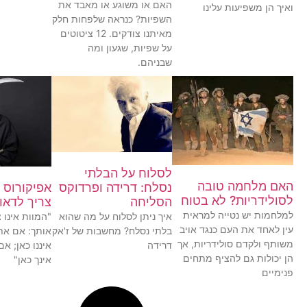
האם או משוגע או מאבד את
ואיך הן משפיעות עלינו
השפיות? כנראה שלפחות חלק
מאיתנו צודקים. 12 ציטוטים
על שפיות, שגעון ומה
שבניהם.
לסלוח על הבלתי
האם מלחמה טובה
נסלח: דרידה ופרדוקס
אפיקורוס 
לסולידריות? לא בטוח
הסליחה
צריך לדאוג
למלחמות יש נטייה למראית
איך ניתן לסלוח על מה שהוא
"המוות אינו 
עין לאחד את העם כנגד אויב
בלתי נסלח? מחשבות של ז'אק
אותך: אם את
משותף ולקדם סולידריות, אך
דרידה
איננו כאן; א
הן יכולות גם להציף מתחים
אינך כאן"
פנימיים