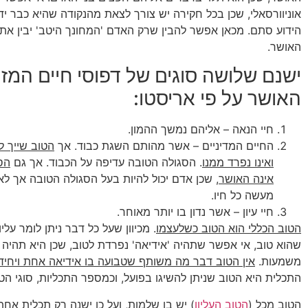
אוניוורסאלי, שכן בכל חקירה יש צורך לצאת מהנקודה שהיא כבר ידוע
הידוע סתם. מכאן אפשר להבין שרק האדם 'המחונך היטב' יבין את
האושר.
ישנם שלושה סוגים של דפוסי חיים המזו
האושר על פי אריסטו:
חיי הנאה – אליהם נמשך ההמון.
החיים המדיניים – אשר מהותם השגת כבוד. אך
הטוב שייך 
ואינו נפרד ממנו
. הסגולה הטובה עדיפה על הכבוד. אך גם
הס
אינה האושר
, שכן אדם יכול להיות בעל הסגולה הטובה אך ל
מעשה כל חיו.
חיי עיון – אשר נדון בו יותר מאוחר.
הטוב הכללי הוא הטוב כשלעצמו
. מכיוון שעל כל דבר ניתן לומר עלי
שהוא טוב, אי אפשר שתהיה 'אידיאה' נפרדת לטוב, שכן היא תהיה
משמעות.
אין הטוב דבר מה משותף שטבועה בו אידיאה אחת ויחיד
התכלית היא הטוב שניתן להשיגו בפועל, וכמספר התכליות, סוגי הטו
הטוב מכל (
הטוב העליון
) יש בו שלמות, ועל כן ישנה רק תכלית אח