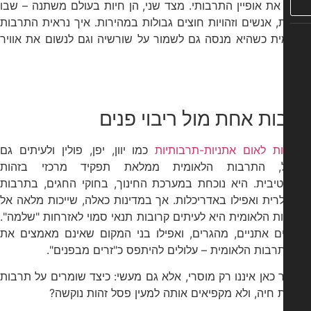
 את אופיין התרבותי. מצד שני, הן חיות בעולם משתנה – שבו
ת, אנשים וזהויות חוצים גבולות במהירות. איך נראית התרבות
ית כשהיא מנסה גם לשמור על שורשיה וגם לנשום את אוויר
ת אחת מול ריבוי פנים
ות לאום אתניות-תרבותיות
כמו יוון, יפן, פולין ולעיתים גם
, התרבות הלאומית ממלאת תפקיד מרכזי בזהות
טיבית. היא נוכחת במערכת החינוך, בחוקי החגים, בתרבות
רית ואפילו באדריכלות. אך במדינות כאלה, שייכות מלאה אל
 הלאומית היא לעיתים קרובות תנאי סמוי לאזרחות "שלמה".
ים אתניים, מהגרים, ואפילו בני המקום שאינם מאמצים את
רבות הלאומית – עלולים להיתפס כ"זרים מבפנים".
כאן איננו רק מוסרי, אלא גם מעשי: כיצד שומרים על תרבות
 חיה, ולא מקפיאים אותה למעין פסל זהות נוקשה?