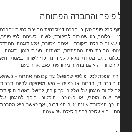
 פופר והחברה הפתוחה
וף קרל פופר טען כי חברה דמוקרטית מחויבת להיות "חברה
 – כלומר, כזו שמוכנה לביקורת, לשינוי, לשיחה. לפי פופר,
 שאינה סובלת ביקורת – איננה מסורת, אלא דוגמה. ההבדל
צום: מסורת חיה מתפתחת, משתנה, נענית לזמן. דוגמה –
.כלומר, גם מסורת נזקקת למודרנה כדי לשרוד באמת. היא
ק זיכרון – היא גם בחירה מחודשת, פעם אחר פעם.
ת הופכת לכלי פוליטי שמופעל נגד קבוצות אחרות – כשהיא
ת היררכיות, הדרות או כפייה – היא מפסיקה להיות תרבות
ה להיות מנגנון של שליטה. כך קורה, למשל, כאשר חוקי דת
ים שיח מוסרי, או כשזיכרון היסטורי הופך למנגנון של
. כך המסורת איננה אויב המודרנה, אך כאשר היא מסרבת
ת – היא עלולה להפוך לצלה של עצמה.