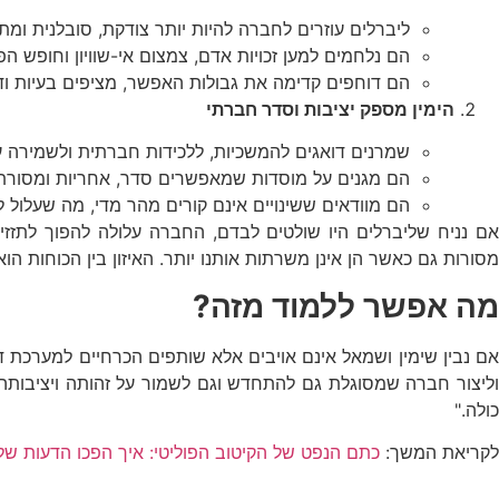
ליברלים עוזרים לחברה להיות יותר צודקת, סובלנית ומ
הם נלחמים למען זכויות אדם, צמצום אי-שוויון וחופש הפ
הם דוחפים קדימה את גבולות האפשר, מציפים בעיות ודו
הימין מספק יציבות וסדר חברתי
שמרנים דואגים להמשכיות, ללכידות חברתית ולשמירה ע
הם מגנים על מוסדות שמאפשרים סדר, אחריות ומסורת
הם מוודאים ששינויים אינם קורים מהר מדי, מה שעלול 
אם נניח שליברלים היו שולטים לבדם, החברה עלולה להפוך לתזזי
מסורות גם כאשר הן אינן משרתות אותנו יותר. האיזון בין הכוחות
מה אפשר ללמוד מזה?
אם נבין שימין ושמאל אינם אויבים אלא שותפים הכרחיים למערכת די
וליצור חברה שמסוגלת גם להתחדש וגם לשמור על זהותה ויציבותה. 
כולה."
לקריאת המשך:
כתם הנפט של הקיטוב הפוליטי: איך הפכו הדעות שלנו