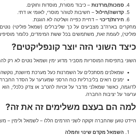
סמכות/מרדנות
– כיבוד מסורת, מוסדות וחוקים.
קדושה/חילול
– חשיבות לטוהר מוסרי, לאומי או דתי.
חירות/דיכוי
– דחיית כפייה ושליטה לא הוגנת.
מחקרים בארה"ב מצביעים על כך שליברלים (שמאל פוליטי) נוטים ל
פוליטי), לעומת זאת, משתמשים בכל ששת המימדים, כלומר מוסיפים 
כיצד השוני הזה יוצר קונפליקטים?
השוני בתפיסות המוסריות מסביר מדוע ימין ושמאל נוטים לא רק לה
שמאלנים מסתכלים על השמרנות כעל מערכת מיושנת, נוקשה, ו
ימנים רואים בליברליות כוח הרסני שמערער על הסדר החברתי
לדוגמה, כאשר שמאלני מדבר על זכויות להט"ב או צדק כלכלי, הוא 
ערעור על יציבות החברה.
למה הם בעצם משלימים זה את זה?
היידט טוען שהחברה זקוקה לשני הזרמים הללו – לשמאל ולימין – משו
השמאל מקדם שינוי וחמלה