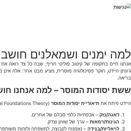
למה ימנים ושמאלנים חושבי
אנחנו חיים בתקופה של קיטוב פוליטי חריף, שבה כל צד רואה את ה
ג'ונתן היידט, חוקר פסיכולוגיה מוסרית, מציע מבט אחר: אלה אינן
בריאה.
ששת יסודות המוסר – למה אנחנו חו
היידט פיתח את
תיאוריית יסודות המוסר
(Moral Foundations Theory), שמסבירה כי מוסר אנושי לא מבוסס רק על עקרונות אוניברסליים כמו צדק וחמלה, אלא על שישה ממדים מוסריים עיקריים:
דאגה/נזק
– אכפתיות כלפי סבלם של אחרים.
הגינות/רמאות
– ערך של שוויון וצדק.
לויאליות/בגידה
– נאמנות לקבוצה, למשפחה ולזהות משותפת.