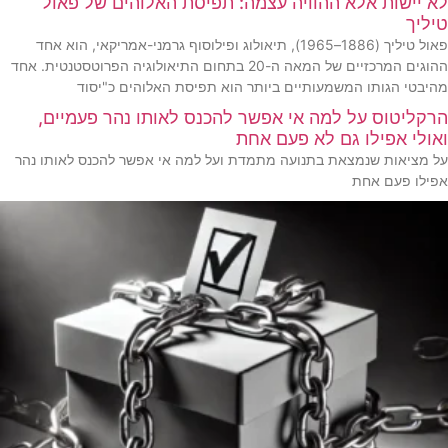
לא יישות אלא ההוויה עצמה: תפיסת האלוהים של פאול
טיליך
פאול טיליך (1886–1965), תיאולוג ופילוסוף גרמני-אמריקאי, הוא אחד
ההוגים המרכזיים של המאה ה-20 בתחום התיאולוגיה הפרוטסטנטית. אחד
מהיבטי הגותו המשמעותיים ביותר הוא תפיסת האלוהים כ"יסוד
הרקליטוס על למה אי אפשר להכנס לאותו נהר פעמיים,
ואולי אפילו גם לא פעם אחת
על מציאות שנמצאת בתנועה מתמדת ועל למה אי אפשר להכנס לאותו נהר
אפילו פעם אחת