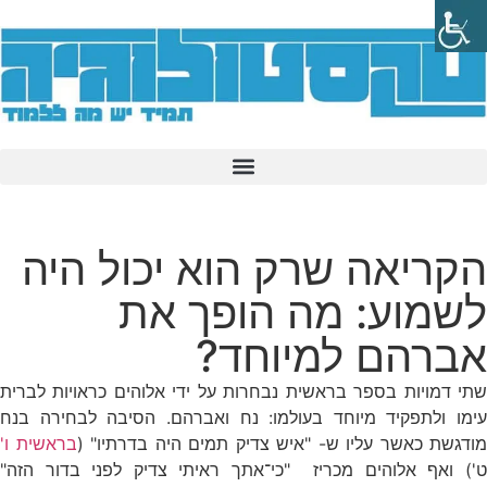
הקריאה שרק הוא יכול היה
לשמוע: מה הופך את
אברהם למיוחד?
שתי דמויות בספר בראשית נבחרות על ידי אלוהים כראויות לברית
עימו ולתפקיד מיוחד בעולמו: נח ואברהם. הסיבה לבחירה בנח
מודגשת כאשר עליו ש- "איש צדיק תמים היה בדרתיו" (
בראשית ו'
ט') ואף אלוהים מכריז "כי־אתך ראיתי צדיק לפני בדור הזה"