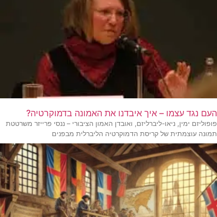
העם נגד עצמו – איך איבדנו את האמונה בדמוקרטיה?
פופוליזם ימין, ניאו-ליברליזם, ואובדן האמון הציבורי – ננסי פרייזר משרטטת
תמונה עוצמתית של קריסת הדמוקרטיה הליברלית מבפנים