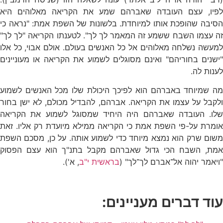
לפיו, עצם העובדה שאברהם שמע את הקריאה מאלוהים היא
הסיבה שהופכת אותו למיוחדת. בלשונות של השפת אמת: "נראה כי
זה עצמו השבח ששמע זה המאמר לך לך". לטענתו הקריאה "לך לך"
למעשה נשלחה מאלוהים אל כל האנשים בעולם. אולם אבוי, כל אלו
"ישנים בחוריהם" ואינם מסוגלים לשמוע את הקריאה או מעוניינים
לענות לה.
מה שמיוחד באברהם הוא לפיכך היכולת שלו מכל האנשים לשמוע
ולקבל על עצמו את הקריאה. אברהם, להבדיל מכולם, לא ישן בחור
שלו. העובדה שאברהם היה היחיד שמסוגל לשמוע את הקריאה
אומרת על-פי השפת אמת כי הקריאה ממילא מיועדת רק אליו. זאת
משום שרק הוא נמצא מיוחד כדי לשמוע אותה. על כן, מסכם השפת
אמת, השבח הכי גדול שאברהם מקבל בתנ"ך הוא עצם הפסוק
"ויאמר יהוה אל־אברם לך־לך" (
בראשית י"ב
, א').
עוד דברים מעניינים: