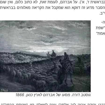
(בראשית ז', א'). על אברהם, לעומת זאת, לא כתוב כלום, ואין שום
הסבר מדוע זה דווקא הוא שמקבל את הקריאה מאלוהים בבראשית
י"ב.
ה-
"שפת
אמת"
גוסטב דורה. מסעו של אברהם לארץ כנען. 1866
(רבי יהודה אריה ליב אלתר) עונה לשאלה הזו (שניסח הרמב"ן).