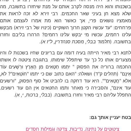
בשכנותו והוא היה מנסה לקרב אותם על מנת שיחזרו בתשובה, מה
שלא מצא חן בעיני שאר החכמים. רבי זירא לא זכה לראות את
מאמציו נושאים פרי, אך כאשר הוא מת אמרו לעצמם אותם
פרחחים: "עד עכשיו הקטן חרוך השוקיים (כינויו של רבי זירא) מבקש
עלינו רחמים, עכשיו מי יבקש עלינו רחמים? הרהרו בליבם וחזרו
בתשובה. (
תלמוד בבלי, מסכת סנהדרין, ל"ז א).
לתנא רבי מאיר הייתה בעיה דומה עם בריונים שחיו בשכנות לו והיו
מצערים אותו כל כך עד שיתפלל שימותו. בתגובה ציטטה לו אשתו
החכמה ברוריה את הפסוק " יִתַּמּוּ חַטָּאִים מִן הָאָרֶץ וּרְשָׁעִים עוֹד
אֵינָם" (תהלים ק"ד) ושאלה: "האם כתוב שם כי יתמו "חוֹטְאִים"? לא,
אלא "חֲטָאִים"". היא עוד דחקה בו להביט אל סוף הפסוק, "ורשעים
עוד אינם", והסבירה כי מאחר ותמו החטאים אין הם עוד רשעים.
התפלל עליהם רבי מאיר וחזרו בתשובה. (
בבלי, ברכות, י, א
).
בטח יעניין אותך גם:
ציטוטים על נתינה, נדיבות, צדקה וגמילות חסדים