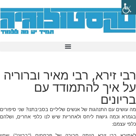
רבי זירא, רבי מאיר וברוריה
על איך להתמודד עם
בריונים
מה עושים עם התנהגות של אנשים שליליים בסביבתנו? שני סיפורים
בגמרא וכמה גישות ליחס ולאחריות שיש לנו כלפי אחרים, ושלהם
כלפי עצמם:
לאמורא רבי זירא הייתה חבורה של פרחחים ("בריוני") שחיו