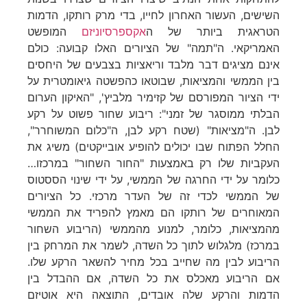
השישים, העשור האחרון לחייו, בדי מרק רותקו, הדמות
הטראגית ביותר של ה
אקספרסיוניזם
המופשט
האמריקאי. ה"תמה" של הציורים האלו קבועה: כולם
אינם מציגים דבר מלבד וריאציות בצבעים של היחסים
בין הממשי והמציאות, שבוטאו כהפשטה גיאומטרית על
ידי הציור המפורסם של קזימיר מלביץ', "האיקון הערום
הבלתי ממוסגר של זמני": ריבוע שחור פשוט על רקע
לבן. ה"מציאות" (שטח רקע לבן, ה"כלום המשוחרר",
החלל הפתוח שבו יכולים להופיע אובייקטים) משיג את
העקביות שלו רק באמצעות "החור השחור" במרכזו…
כלומר על ידי החרגה של הממשי, על ידי שינוי הססטוס
של הממשי לכדי זה של העדר מרכזי. כל הציורים
המאוחרים של רותקו הם מאמץ להפריד את הממשי
מהמציאות, כלומר, למנוע מהממשי (הריבוע השחור
במרכז) מלגלוש לתוך כל השדה, לשמר את המרחק בין
הריבוע לבין מה שחייב בכל מחיר להשאר הרקע שלו.
אם הריבוע מאכלס את כל השדה, אם ההבדל בין
הדמות והרקע שלה אובדים, התוצאה היא אוטיזם