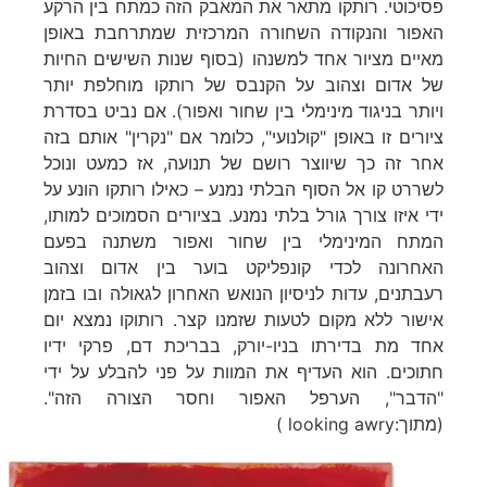
פסיכוטי. רותקו מתאר את המאבק הזה כמתח בין הרקע
האפור והנקודה השחורה המרכזית שמתרחבת באופן
מאיים מציור אחד למשנהו (בסוף שנות השישים החיות
של אדום וצהוב על הקנבס של רותקו מוחלפת יותר
ויותר בניגוד מינימלי בין שחור ואפור). אם נביט בסדרת
ציורים זו באופן "קולנועי", כלומר אם "נקרין" אותם בזה
אחר זה כך שיווצר רושם של תנועה, אז כמעט ונוכל
לשררט קו אל הסוף הבלתי נמנע – כאילו רותקו הונע על
ידי איזו צורך גורל בלתי נמנע. בציורים הסמוכים למותו,
המתח המינימלי בין שחור ואפור משתנה בפעם
האחרונה לכדי קונפליקט בוער בין אדום וצהוב
רעבתנים, עדות לניסיון הנואש האחרון לגאולה ובו בזמן
אישור ללא מקום לטעות שזמנו קצר. רותוקו נמצא יום
אחד מת בדירתו בניו-יורק, בבריכת דם, פרקי ידיו
חתוכים. הוא העדיף את המוות על פני להבלע על ידי
"הדבר", הערפל האפור וחסר הצורה הזה".
(מתוך:looking awry )