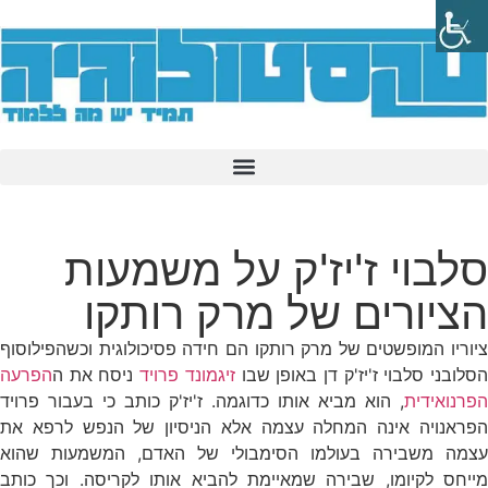
סלבוי ז'יז'ק על משמעות
הציורים של מרק רותקו
ציוריו המופשטים של מרק רותקו הם חידה פסיכולוגית וכשהפילוסוף
סלובני סלבוי ז'יז'ק דן באופן שבו
זיגמונד פרויד
ניסח את ה
הפרעה
הפרנואידית
, הוא מביא אותו כדוגמה. ז'יז'ק כותב כי בעבור פרויד
הפראנויה אינה המחלה עצמה אלא הניסיון של הנפש לרפא את
עצמה משבירה בעולמו הסימבולי של האדם, המשמעות שהוא
מייחס לקיומו, שבירה שמאיימת להביא אותו לקריסה. וכך כותב