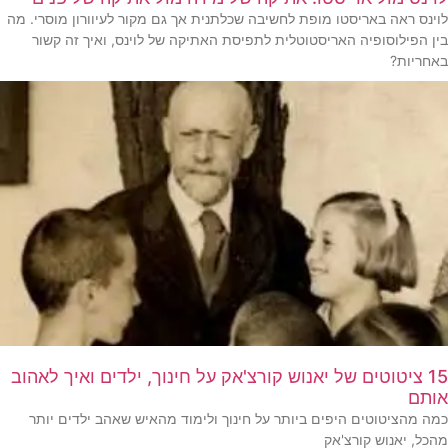
לוינס ראה באריסטו מופת לחשיבה שכלתנית אך גם מקור לעיוורון מוסרי. מה
בין הפילוסופיה האריסטוטלית לתפיסת האתיקה של לוינס, ואיך זה קשור
באחריות?
15 ציטוטים של יאנוש קורצ'אק על חינוך, ילדים ואיך לאהוב
אותם
כמה מהציטוטים היפים ביותר על חינוך ולימוד מהאיש שאהב ילדים יותר
מהכל, יאנוש קורצ'אק