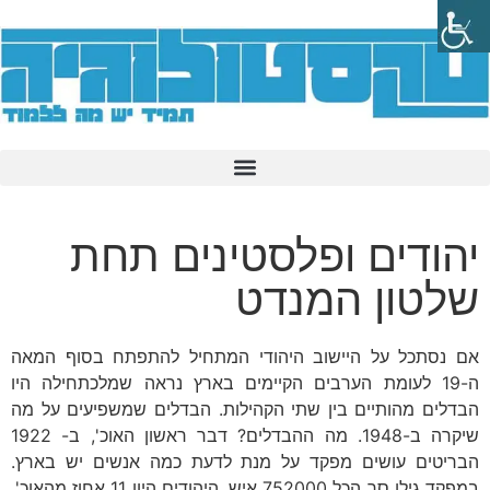
יהודים ופלסטינים תחת
שלטון המנדט
אם נסתכל על היישוב היהודי המתחיל להתפתח בסוף המאה
ה-19 לעומת הערבים הקיימים בארץ נראה שמלכתחילה היו
הבדלים מהותיים בין שתי הקהילות. הבדלים שמשפיעים על מה
שיקרה ב-1948. מה ההבדלים? דבר ראשון האוכ', ב- 1922
הבריטים עושים מפקד על מנת לדעת כמה אנשים יש בארץ.
במפקד גילו סך הכל 752000 איש. היהודים היוו 11 אחוז מהאוכ'.