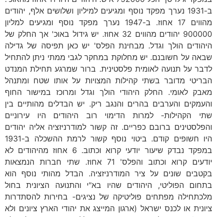
ב-1931 נערך מפקד נוסף ומגיעים למיליון ושלושים אלף, יהודים
מהווים 17 אחוז. ב-1947 נערך מפקד נוסף ומגיעים למליון
900000 יהודים מהווים 32 אחוז. יש גידול באוכ' אך החלק של
היהודים הולך וגדל. מבחינת הפלס' יש כאן תפיסה של גדילה
שבאה על חשובנם. יש מחלוקת במחקר לגבי ממתי ניתן להתחיל
לדבר על תנועה לאומית פלסטינית. ברור שמרגע תחילת המנדט
הבריטי מדובר בשתי קהילות המצויות על אותו שטח ומתנהל
מאבק לאומי. החלק היהודי הולך וגדל ומרוכז במישור החוף
והעמקים והערבים בהרים והנגב ריק. יש הבדלים מהותיים בין
שתי הקהילות- למרות הדימוי רוב היהודים היו עירוניים
והפלסטינים ברובם כפריים. זה קשור למודרניזציה אליה יהודים
היו חשופים קודם. ביטוי נוסף קשור לרמת ההשכלה ב-1931
במפקד נבדק שיעור יודעי קרוא וכתוב. 6 אחוז מהיהודים לא
יודעים קרוא וכתוב והפלס' 71 אחוז. שתי חברות הנמצאות
בקטבים שונים על ציר המודרניזציה. הבדל מהותי נוסף הוא
בתחום הפוליטי, היהודים שהיו בא"י והתנועה הציונית בחול
מלכתחילה מפתחים פוליטיקה של נציגים- בחירות להסתדרות
ציונית או לכנס ישראל (ארגון המייצג את יהודי הארץ ציונים ולא