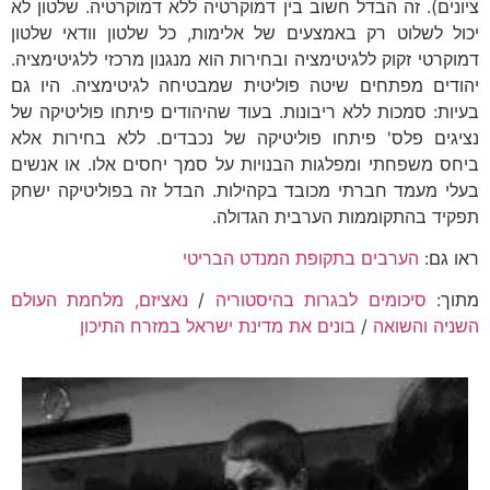
ציונים). זה הבדל חשוב בין דמוקרטיה ללא דמוקרטיה. שלטון לא
יכול לשלוט רק באמצעים של אלימות, כל שלטון וודאי שלטון
דמוקרטי זקוק ללגיטימציה ובחירות הוא מנגנון מרכזי ללגיטימציה.
יהודים מפתחים שיטה פוליטית שמבטיחה לגיטימציה. היו גם
בעיות: סמכות ללא ריבונות. בעוד שהיהודים פיתחו פוליטיקה של
נציגים פלס' פיתחו פוליטיקה של נכבדים. ללא בחירות אלא
ביחס משפחתי ומפלגות הבנויות על סמך יחסים אלו. או אנשים
בעלי מעמד חברתי מכובד בקהילות. הבדל זה בפוליטיקה ישחק
תפקיד בהתקוממות הערבית הגדולה.
ראו גם:
הערבים בתקופת המנדט הבריטי
מתוך:
סיכומים לבגרות בהיסטוריה
/
נאציזם, מלחמת העולם
השניה והשואה
/
בונים את מדינת ישראל במזרח התיכון