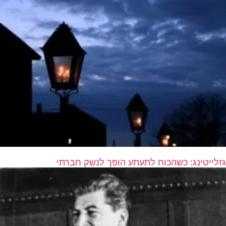
גזלייטינג: כשהכוח לתעתע הופך לנשק חברתי