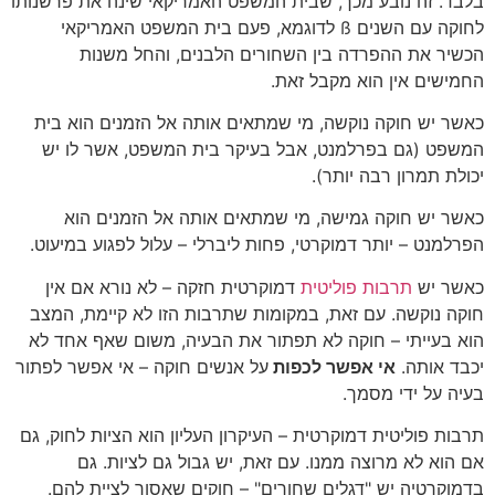
בלבד. זה נובע מכך, שבית המשפט האמריקאי שינה את פרשנותו
לחוקה עם השנים ß לדוגמא, פעם בית המשפט האמריקאי
הכשיר את ההפרדה בין השחורים הלבנים, והחל משנות
החמישים אין הוא מקבל זאת.
כאשר יש חוקה נוקשה, מי שמתאים אותה אל הזמנים הוא בית
המשפט (גם בפרלמנט, אבל בעיקר בית המשפט, אשר לו יש
יכולת תמרון רבה יותר).
כאשר יש חוקה גמישה, מי שמתאים אותה אל הזמנים הוא
הפרלמנט – יותר דמוקרטי, פחות ליברלי – עלול לפגוע במיעוט.
כאשר יש
תרבות פוליטית
דמוקרטית חזקה – לא נורא אם אין
חוקה נוקשה. עם זאת, במקומות שתרבות הזו לא קיימת, המצב
הוא בעייתי – חוקה לא תפתור את הבעיה, משום שאף אחד לא
יכבד אותה.
אי אפשר לכפות
על אנשים חוקה – אי אפשר לפתור
בעיה על ידי מסמך.
תרבות פוליטית דמוקרטית – העיקרון העליון הוא הציות לחוק, גם
אם הוא לא מרוצה ממנו. עם זאת, יש גבול גם לציות. גם
בדמוקרטיה יש "דגלים שחורים" – חוקים שאסור לציית להם.