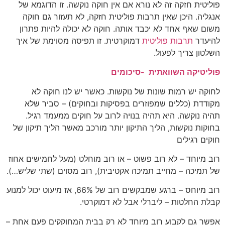
פוליטית חזקה זה לא נורא אם אין חוקה נוקשה. זו הדוגמא של
אנגליה. היכן שאין תרבות פוליטית חזקה, לא תעזור גם חוקה
משום שאף אחד לא יכבד אותה. חוקה לא יכולה להיות פתרון
להיעדר
תרבות פוליטית
דמוקרטית. זו תפיסה מסוימת של איך
השלטון צריך לפעול.
פוליטיקה השוואתית -סיכומים
לחוקה יש רמות שונות של נוקשות. כאשר יש לנו חוקה לא
מקודדת (כללים שמפוזרים בפסיקות ובחוקים) – סביר שלא
תהיה נוקשה. היא תהיה בנויה לרוב על חוקים ממעמד רגיל.
בחוקות נוקשות, הליך התיקון יותר מורכב מאשר הליך תיקון של
חוקים רגילים
רוב מיוחד – לא רוב פשוט – או רוב מוחלט (מעל לחמישים אחוז
של תמיכה – מחייב תמיכה אקטיבית), רוב מסוים (שתי שליש…).
רוב מיוחס – ברגע שמבקשים רוב של 66%, אז מיעוט יכול למנוע
קבלת החלטות – ליברלי אבל לא דמוקרטי.
אפשר גם לקבוע רוב מיוחד לא רק בבית המחוקקים פעם אחת –