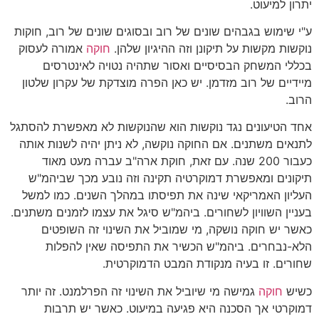
יתרון למיעוט.
ע"י שימוש בגבהים שונים של רוב ובסוגים שונים של רוב, חוקות
נוקשות מקשות על תיקונן וזה ההיגיון שלהן.
חוקה
אמורה לעסוק
בכללי המשחק הבסיסיים ואסור שתהיה נטויה לאינטרסים
מיידיים של רוב מזדמן. יש כאן הפרה מוצדקת של עקרון שלטון
הרוב.
אחד הטיעונים נגד נוקשות הוא שהנוקשות לא מאפשרת להסתגל
לתנאים משתנים. אם החוקה נוקשה, לא ניתן יהיה לשנות אותה
כעבור 200 שנה. עם זאת, חוקת ארה"ב עברה מעט מאוד
תיקונים ומאפשרת דמוקרטיה תקינה וזה נובע מכך שביהמ"ש
העליון האמריקאי שינה את תפיסתו במהלך השנים. כמו למשל
בעניין השוויון לשחורים. ביהמ"ש סיגל את עצמו לזמנים משתנים.
כאשר יש חוקה נושקה, מי שמוביל את השינוי זה השופטים
הלא-נבחרים. ביהמ"ש הכשיר את התפיסה שאין להפלות
שחורים. זו בעיה מנקודת המבט הדמוקרטית.
כשיש
חוקה
גמישה מי שיוביל את השינוי זה הפרלמנט. זה יותר
דמוקרטי אך הסכנה היא פגיעה במיעוט. כאשר יש תרבות