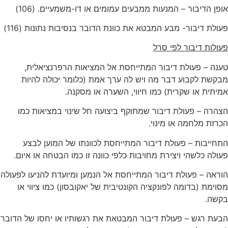
אופן הדיבור – המנעות ממבעים עמומים או דו-משמעיים. (106)
פעולת דיבור- מבע המבטא את כוונת הדובר בנסיבות נתונות (116)
פעולות דיבור לפי סרל
טענה – פעולת דיבור המתייחסת אל המציאות הרפרנציאלית,
מבקשת לקבוע דבר מה ויש לה ערך אמת (כלומר יכולה להיות
אמיתית או שקרית) כמו חיווי, השערה או מסקנה.
הצהרה – פעולת דיבור שמתוקף ביצועה חל שינוי במציאות כמו
הכרזת מלחמה או מינוי.
התחייבות – פעולת דיבור המתייחסת לכוונתו של המוען לבצע
פעולה כלשהי ויצירת מחויבות כלפי כוונה זו כמו הבטחה או איום.
הוראה – פעולת דיבור המתייחסת אל הנמען ומיועדת להניעו לפעולה
מסוימת (בדומה לפונקציה הקונטיבית של יאקובסון) כמו ציווי או
בקשה.
הבעת רגש – פעולת דיבור המבטאת את רגשותיו או יחסו של הדובר