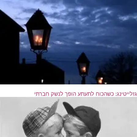
גזלייטינג: כשהכוח לתעתע הופך לנשק חברתי