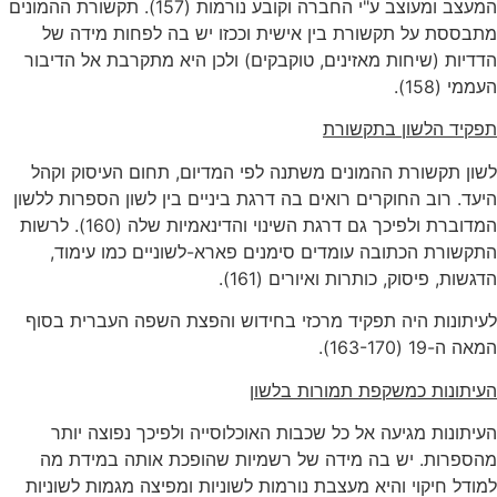
המעצב ומעוצב ע"י החברה וקובע נורמות (157). תקשורת ההמונים
מתבססת על תקשורת בין אישית וככזו יש בה לפחות מידה של
הדדיות (שיחות מאזינים, טוקבקים) ולכן היא מתקרבת אל הדיבור
העממי (158).
תפקיד הלשון בתקשורת
לשון תקשורת ההמונים משתנה לפי המדיום, תחום העיסוק וקהל
היעד. רוב החוקרים רואים בה דרגת ביניים בין לשון הספרות ללשון
המדוברת ולפיכך גם דרגת השינוי והדינאמיות שלה (160). לרשות
התקשורת הכתובה עומדים סימנים פארא-לשוניים כמו עימוד,
הדגשות, פיסוק, כותרות ואיורים (161).
לעיתונות היה תפקיד מרכזי בחידוש והפצת השפה העברית בסוף
המאה ה-19 (163-170).
העיתונות כמשקפת תמורות בלשון
העיתונות מגיעה אל כל שכבות האוכלוסייה ולפיכך נפוצה יותר
מהספרות. יש בה מידה של רשמיות שהופכת אותה במידת מה
למודל חיקוי והיא מעצבת נורמות לשוניות ומפיצה מגמות לשוניות