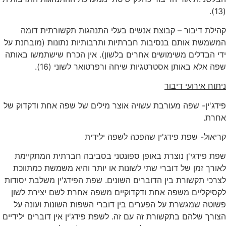
(13).
קהילת דיבור – קבוצת אנשים בעלי התנהגות תקשורתית דומה
המשמשת אותם בנסיבות חברתיות ותרבותיות נתונות (מובחנת על
ידי הבדלים משימושים אחרים בלשון). אין הכרח שישתמשו באותה
שפה אלא באותן אסטרטגיות שיחה ורפרטואר לשוני (16).
ניתוח אירועי דיבור
פידג'ין- שפה מעורבת עשויה אוצר מילים של שפה אחת ודקדוק של
אחרת.
קריאול- שפת פידג'ין שהפכה לשפה ילידית
שפת פידגי'ן נוצרת באופן ספונטני בסביבה חברתית המתקיימת
לאורך זמן של דוברי שתי לשונות או יותר והיא משמשת כמתווכת
לצרכי תקשורת בין הדוברים השונים. שפת הפידג'ין משלבת יסודות
לקסיקליים משפה אחת ודקדוקיים משפה אחרת לשם יצירת לשון
פשוטה שמגשרת על הפערים בין דוברי השפות השונות ועונה על
הצורך שלהם בתקשורת זה עם זה. לשפת פידג'ין אין דוברים ילידיים