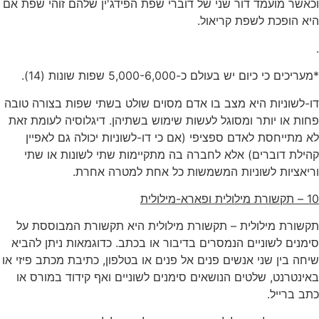
וכאשר מועמד דור שני של דוברי שפת הפידג'ין שלהם זוהי שפת אם
היא הופכת לשפת קריאול.
.
*מעריכים כי כיום יש בעולם כ-5,000-6,000 שפות שונות (14).
דו-לשוניות היא מצב בו אדם מסוים שולט בשתי שפות בצורה טובה
פחות או יותר ומסוגל לעשות שימוש בשתיהן. דיגלוסיה לעומת זאת
לא מתייחסת לאדם ספציפי (אם כי דו-לשוניות יכולה גם לאפיין
קהילת דוברים) אלא לחברה בה מתקיימות שתי לשונות או שתי
וריאציות לשוניות המשמשות כל אחת למטרה אחרת.
10 – תקשורת מילולית ופארא-מילולית
תקשורת מילולית – תקשורת מילולית היא תקשורת המבוססת על
סימנים לשוניים הנמסרים בדיבור או בכתב. כדוגמאות ניתן להביא
שיחה בין שני אנשים פנים אל פנים או בטלפון, כתיבת מכתב פיזי או
באינטרנט, שלטים הנושאים סימנים לשוניים ואף קידוד במורס או
כתב ברייל.