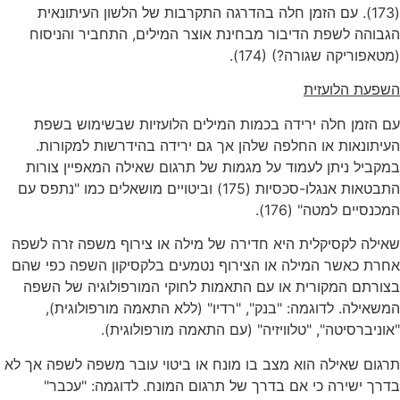
(173). עם הזמן חלה בהדרגה התקרבות של הלשון העיתונאית
הגבוהה לשפת הדיבור מבחינת אוצר המילים, התחביר והניסוח
(מטאפוריקה שגורה?) (174).
השפעת הלועזית
עם הזמן חלה ירידה בכמות המילים הלועזיות שבשימוש בשפת
העיתונאות או החלפה שלהן אך גם ירידה בהידרשות למקורות.
במקביל ניתן לעמוד על מגמות של תרגום שאילה המאפיין צורות
התבטאות אנגלו-סכסיות (175) וביטויים מושאלים כמו "נתפס עם
המכנסיים למטה" (176).
שאילה לקסיקלית היא חדירה של מילה או צירוף משפה זרה לשפה
אחרת כאשר המילה או הצירוף נטמעים בלקסיקון השפה כפי שהם
בצורתם המקורית או עם התאמות לחוקי המורפולוגיה של השפה
המשאילה. לדוגמה: "בנק", "רדיו" (ללא התאמה מורפולוגית),
"אוניברסיטה", "טלוויזיה" (עם התאמה מורפולוגית).
תרגום שאילה הוא מצב בו מונח או ביטוי עובר משפה לשפה אך לא
בדרך ישירה כי אם בדרך של תרגום המונח. לדוגמה: "עכבר"