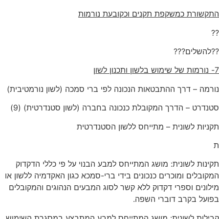
התקשורת כמשקפת תקנים וכקובעת נורמות
??
??להשלים???
7- נורמות של שימוש בלשון ותכנון לשון
נורמה – דרך ההתבטאות הנכונה לפי ברי סמכה (לשון נורמטיבית)
סטנדרט – הדרך המקובלת כנכונה בחברה (לשון סטנדרטית) (9)
תקניות לשונית – מתייחס ללשון הסטנדרטית
ת
תקינות לשונית: מושג המתייחס למבע הבנוי על פי כללי הדקדוק
המקובלים ומוכרים כנכונים בידי ברי-סמכא כגון האקדמיה ללשון או
מילונים וספרי דקדוק ללא קשר לסוג המבעים הנהוגים והמקובלים
בפועל בקרב דוברי השפה.
קבילות לשונית: מושג המתייחס למבע המתבצע במסגרת השימוש