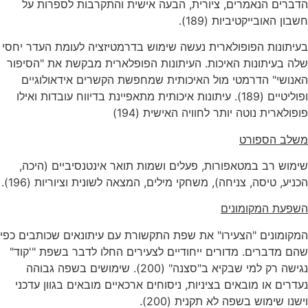
הדברים הנאמרים, ציורית, הבעה אישית והתקרבות לספרות על
חשבון האובייקטיביות (189).
בעיתונות הפופולארית נעשה שימוש בדרמטיזציה לעומת העדר יחסי
שלה בעיתונות האיכות. העיתונות הפופלארית מבקשת את "הסיפור
האנושי" הדרמטי מול האיכותית שמחפשת הקשרים אידאולוגיים
ופוליטיים (189). עיתונות איכותית מתאפיינת בדיווח עובדות ואילו
פופולארית נוטה יותר לחוויה האישית (194)
משלב הספורט
שימוש רב במטאפורות, פעלים ושמות תואר אינטנסיביים (היכה,
הכניע, טיסה, צניחה), משחקי מילים, המצאה לשונית וציוריות (196).
השפעת המקומונים
המקומונים "הצעירו" את שפת התקשורת עם עיתונאים שכותבים כפי
שהם מדברים. מדורים ייחודיים לצעירים החלו לדבר בשפת "'קוד"
נגישה רק למי שבקיא ב"סצנה" (200). שימושים בשפה גבוהה
נעדרים או מובאים בציניות, ניסוחים ארכאיים מובאים בגוון עדכני
וישנו שימוש בשפה לא תקנית (200).