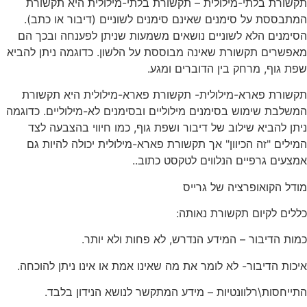
תקשורת בלתי-מילולית – תקשורת בלתי-מילולית היא תקשורת
המתבססת על סימנים שאינם סימנים לשוניים (דיבור או כתב).
הסימנים הלא לשוניים נושאים משמעות שניתן לפענחה ובכך הם
מאפשרים תקשורת שאינה מבוססת על הלשון. כדוגמה ניתן להביא
שפת גוף, מרחק בין הדוברים ומגע.
תקשורת פארא-מילולית- תקשורת פארא-מילולית היא תקשורת
המשלבת שימוש בסימנים מילוליים ובסימנים לא-מילוליים. כדוגמה
ניתן להביא שילוב של דיבור ושפת גוף, כמו חיווי בהצבעה לצד
המילים "זה הכיוון" אך תקשורת פארא-מילולית יכולה להיות גם
אמצעים גרפיים הנלווים לטקסט כתוב..
מודל הקואופרציה של גרייס
כללים לקיום תקשורת נאותה:
כמות הדיבור – המידע הנדרש, לא פחות ולא יותר.
איכות הדיבור- לא לומר את מה שאינו אמת או אינו ניתן להוכחה.
התייחסות\רלוונטיות – מידע המתקשר לנושא הנידון בלבד.