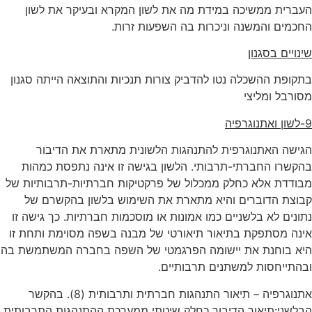
העברית ממשיכה במידת מה את לשון המקרא ובעיקר את לשון
החכמים והמשנה וניכרות בה השפעות זרות.
שינויים בסגנון
בתקופת ההשכלה נטו להדביק צורות תנכיות והתוצאה הייתה סגנון
מסורבל ומליצי
9-לשון ואתנוגרפיה
הגישה האתנוגרפית להתנהגות הלשונית מתארת את הדיבור
בהקשרו החברתי-תרבותי. הלשון בגישה זו אינה נתפסת כמהות
מבודדת אלא כחלק ממכלול של פרקטיקות חברתיות-תרבותיות של
קבוצת הדוברים והיא מתארת את השימוש בלשון בהקשרם של
נתונים לא בלשניים כמו אמונות או מוסכמות חברתיות. כך גישה זו
אינה מסתפקת בתיאור תיאורטי של מבנה בשפה מסוימת ותחת זו
היא בוחנת את יישומה הפרגמטי של השפה בחברה המשתמשת בה
ובהתייחסות למשתנים תרבותיים.
אתנוגרפיה – תיאור התנהגות חברתית ותרבותית (8). בהקשר
הבלשני:תיאור הדיבור כחלק שיטתי ממערכת ההתנהגות התרבותית