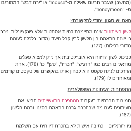
(מחשב) שעבר תרגום שאילה מ-"mouse" או "ירח דבש" המתורגם
מ- "honeymoon".
האם יש סגנון ייחודי לתקשורת?
לשון העיתונות
אינה מתיימרת להיות אסתטית אלא פונקציונלית. ניכר
כי ישנה התאמה בין הלשון לבין קבל היעד (מדורי כלכלה לעומת
מדורי רכילות) (177).
כביכול לשון הדיווח היא אובייקטיבית אך ניתן למצוא פעלים
מודאליים רבים כמו "הדגיש", "הכריז", "טען" וכו' (178). אחת
הדרכים לנתח טקסט הוא לבחון אותו בהקשרם של טקסטים קודמים
ומאוחרים לו (179).
התפתחות העיתונות הפופולארית
תמורות חברתיות בעקבות
המהפכה התעשייתית
הביאו את
העיתונים לעם מה שבהכרח גררה התאמה בסגנון ורמת הלשון
(187).
ניו-ז'ורנליזם – כתיבה אישית לא בהכרח דיווחית עם השלמת