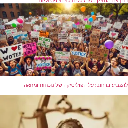
בחן את מנהיגך: 10 כללים לזיהוי פופוליזם
להצביע ברחוב: על הפוליטיקה של נוכחות ומחאה