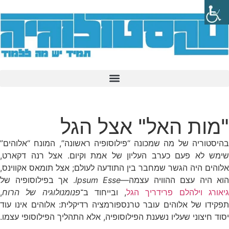
"מות האל" אצל הגל
בהיסטוריה של מה שמכונה “פילוסופיה ראשונה”, המונח “אלוהים”
שימש לא פעם כערב העליון של אמת וקיום. אצל
רנה דקארט
,
אלוהים היה הגשר שמחבר בין התודעה לעולם; אצל
תומאס אקווינס
,
הוא היה עצם ההוויה עצמה—
Ipsum Esse
. אך בפילוסופיה של
יאורג וילהלם פרידריך הגל
, ובייחוד ב־
פנומנולוגיה של הרוח
,
תפקידו של אלוהים עובר טרנספורמציה רדיקלית: אלוהים אינו עוד
יסוד חיצוני שעליו נשענת הפילוסופיה, אלא התהליך הפילוסופי עצמו.