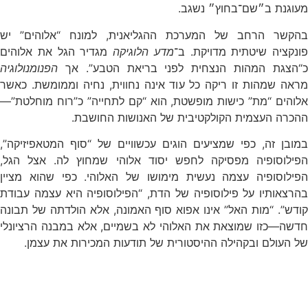
מעוגנת ב״שם־בחוץ״ נשגב.
בהקשר הרחב של המערכת ההגליאנית, למונח “אלוהים” יש
פונקציה שיטתית מדויקת. ב־
מדע הלוגיקה
מגדיר הגל את אלוהים
כ“הצגת המהות הנצחית לפני בריאת הטבע”. אך
הפנומנולוגיה
מראה שמהות זו ריקה כל עוד אינה נחווית, נחיה וממומשת. כאשר
אלוהים “מת” כישות מופשטת, הוא “קם לתחייה” כ”רוח מוחלטת”—
ההכרה העצמית הקולקטיבית של האנושות החושבת.
במובן זה, כפי שמציעים הוגים עכשוויים של “סוף המטאפיזיקה”,
הפילוסופיה מפסיקה לחפש יסוד אלוהי שמחוץ לה. אצל הגל,
הפילוסופיה עצמה נעשית מימושו של האלוהי. כפי שהוא מציין
בהרצאותיו על פילוסופיה של הדת, “הפילוסופיה היא עצמה עבודת
קודש”. “מות האל” אינו אפוא סוף האמונה, אלא הולדתה של תבונה
חדשה—כזו שמוצאת את האלוהי לא בשמיים, אלא במבנה הרציונלי
של העולם ובקהילה ההיסטורית של תודעות המכירות את עצמן.