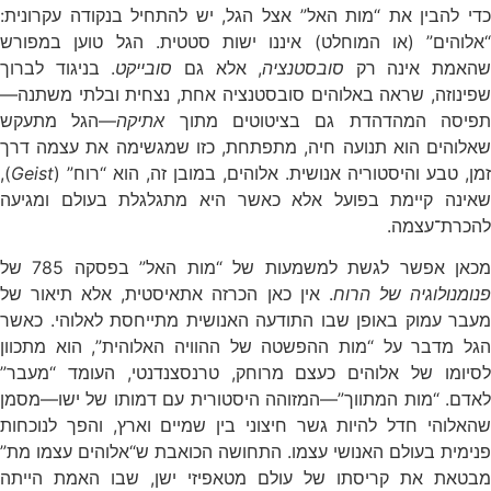
כדי להבין את “מות האל” אצל הגל, יש להתחיל בנקודה עקרונית:
“אלוהים” (או המוחלט) איננו ישות סטטית. הגל טוען במפורש
שהאמת אינה רק
סובסטנציה
, אלא גם
סובייקט
. בניגוד ל
ברוך
שפינוזה
, שראה באלוהים סובסטנציה אחת, נצחית ובלתי משתנה—
פיסה המהדהדת גם בציטוטים מתוך
אתיקה
—הגל מתעקש
שאלוהים הוא תנועה חיה, מתפתחת, כזו שמגשימה את עצמה דרך
זמן, טבע והיסטוריה אנושית. אלוהים, במובן זה, הוא “רוח” (
Geist
),
שאינה קיימת בפועל אלא כאשר היא מתגלגלת בעולם ומגיעה
להכרת־עצמה.
כאן אפשר לגשת למשמעות של “מות האל” בפסקה 785 של
נומנולוגיה של הרוח
. אין כאן הכרזה אתאיסטית, אלא תיאור של
מעבר עמוק באופן שבו התודעה האנושית מתייחסת לאלוהי. כאשר
הגל מדבר על “מות ההפשטה של ההוויה האלוהית”, הוא מתכוון
לסיומו של אלוהים כעצם מרוחק, טרנסצנדנטי, העומד “מעבר”
לאדם. “מות המתווך”—המזוהה היסטורית עם דמותו של ישו—מסמן
שהאלוהי חדל להיות גשר חיצוני בין שמיים וארץ, והפך לנוכחות
פנימית בעולם האנושי עצמו. התחושה הכואבת ש“אלוהים עצמו מת”
מבטאת את קריסתו של עולם מטאפיזי ישן, שבו האמת הייתה