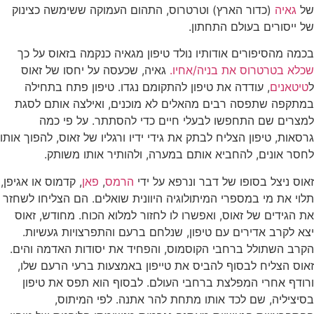
של
גאיה
(כדור הארץ) וטרטרוס, התהום העמוקה ששימשה כצינוק
של ייסורים בעולם התחתון.
בכמה מהסיפורים אודותיו נולד טיפון מגאיה כנקמה בזאוס על כך
שכלא בטרטרוס את בניה/אחיו.
גאיה, שכעסה על יחסו של זאוס
ל
טיטאנים
, עודדה את טיפון להתקומם נגדו. טיפון פתח בתחילה
במתקפה שתפסה רבים מהאלים לא מוכנים, ואילצה אותם לסגת
למצרים שם התחפשו לבעלי חיים כדי להסתתר. על פי כמה
גרסאות, טיפון הצליח לבתק את גידי ידיו ורגליו של זאוס, להפוך אותו
לחסר אונים, להחביא אותם במערה, ולהותיר אותו משותק.
זאוס ניצל בסופו של דבר ונרפא על ידי
הרמס
,
פאן
, קדמוס או אגיפן,
תלוי את מי במספרי המיתולוגיה היוונית שואלים. הם הצליחו לשחזר
את הגידים של זאוס, ואפשרו לו לחזור למלוא הכוח. מחודש, זאוס
יצא לקרב אדירים עם טיפון, שנלחם ברעם והתפרצויות געשיות.
הקרב השתולל ברחבי הקוסמוס, והפחיד את יסודות האדמה והים.
זאוס הצליח לבסוף להביס את טייפון באמצעות ברעי הרעם שלו,
ורודף אחרי המפלצת ברחבי העולם. לבסוף הוא תפס את טיפון
בסיציליה, שם לכד אותו מתחת להר אתנה. לפי המיתוס,