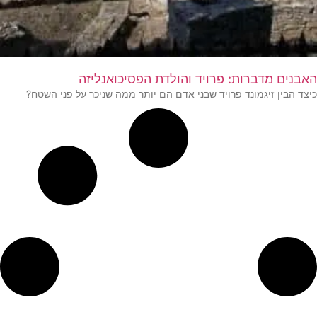
האבנים מדברות: פרויד והולדת הפסיכואנליזה
כיצד הבין זיגמונד פרויד שבני אדם הם יותר ממה שניכר על פני השטח?