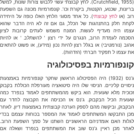
(Crutchfield, 1955). לחץ קבוצתי עשוי ללבוש צורות שונות, למשל
בריונות, שכנוע, הקנטות, ביקורת וכו'. קונפורמיות מכונה גם השפעת
וב (או
לחץ קבוצתי
). כל אחד מסוגי הלחץ האלו כופה על היחידה
לקחת חלק בהתנהגות של הכלל, גם אם זה לא היה הדבר שהוא
עצמו היה מעדיף לעשות. המונח משמש לעתים קרובות לציון
סכמה לעמדת הרוב, הנגרם על ידי רצון '
להשתלב
' או להיות
אהוב (נורמטיבי) או בגלל רצון להיות נכון (מידע), או פשוט להתאים
את עצמו ל תפקיד חברתי (הזדהות).
קונפורמיות בפסיכולוגיה
ג'נס (1932) היה הפסיכולוג הראשון שחקר קונפורמיות באמצעות
ניסויים קליניים. הניסוי שלו היה סיטואציה מעורפלת הכוללת בקבוק
זכוכית מלא שעועית. הוא ביקש מהמשתתפים לאמוד בנפרד כמה
שעועית הכיל הבקבוק. ג'נס אז הכניסה את הקבוצה לחדר עם
הבקבוק, וביקשה מהם לספק הערכה קבוצתית באמצעות דיון. לאחר
מכן התבקשו המשתתפים לאמוד את המספר בכוחות עצמם בכדי
לגלות האם אומדניהם הראשוניים השתנו על סמך השפעת הרוב.
לאחר מכן ראיין ג'נס שוב את המשתתפים בנפרד ושאלה אם