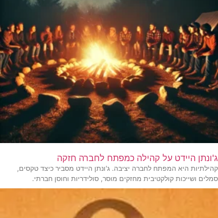
ג'ונתן היידט על קהילה כמפתח לחברה חזקה
קהילתיות היא המפתח לחברה יציבה. ג'ונתן היידט מסביר כיצד טקסים,
סמלים ושייכות קולקטיבית מחזקים מוסר, סולידריות וחוסן חברתי.