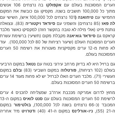
הערים המסוכנות בעולם עם
אקפולקו
בה נרצחים 106 אנשים
מתוך כל 100,000 תושבים בשנה. מקסיקו גם כובשת את המקום
חמישי עם
טיחואנה (
101 נרצחים לכל 100,000 איש), השישי עם
ה פאז
(85 נרצחים) והשמיני עם
סיודאד ויקטוריה
(83). ונצואלה
נותנת פייט (אולי מילה לא טובה בהקשר הזה) למקסיקו כאשר מלבד
קראקס גם
סיודאד גואיאנה
מקבלת מקום (תשיעי) ברשימת עשרת
הערים המסוכנת העולם (שיעור רציחות של 80 לכל 100,000). עוד
לא פחות מ-12 ערים מקסיקניות מעטרות את רשימת 50 הערים
המסוכנות בעולם.
גם ברזיל היא לא בדיוק מרחב עירוני בטוח עם
נטאל
במקום הרביעי
בעולם (102 רציחות),
פורטלזה
במקום השביעי (83) ו
בלם
במקום
העשירי (71). מלבד הערים האלו לברזיל יש לא פחות מעוד 14 ערים
ברשימת 50 הערים המסוכנות בעולם.
מחוץ לדרום אמריקה מככבת ארה"ב שמצליחה להכניס 4 ערים
רשימת 50 הערים המסוכנות בעולם עם
סנט לואיס
במקום ה-13
מכובד (כ-66 נרצחים בשנה לכל 100,000),
בולטימור
במקום
ה-21 (55),
ניו-אורלינס
במקום ה-41 (40) ו
דטרויט
מיד אחריה