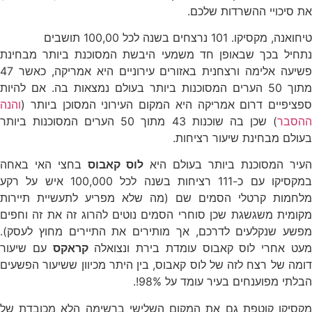
את סיכויי ההשרדות שלכם.
טיחואנה, מקסיקו. 101 נרצחים בשנה לכל 100,00 תושבים
נתחיל בכך שבאופן חד משמעי היבשת המסוכנת ביותר מבחינת
פשיעה אלימה ורצחנית באזורים עירוניים היא אמריקה, כאשר 47
מתוך 50 הערים המסוכנות ביותר בעולם נמצאות בה. אם להיות
ספציפיים דרום אמריקה היא המקום העירוני המסוכן ביותר (
והנה
הסבר
) שכן בה שוכנות 43 מתוך 50 הערים המסוכנות ביותר
בעולם מבחינת שיעור רציחות.
העיר המסוכנת ביותר בעולם היא
לוס קאבוס
בחצי האי באחה
במקסיקו עם כ-111 רציחות בשנה לכל 100,000 איש על רקע
מלחמות קרטלי הסמים שם (מה שלא מפריע לתעשיית תיירות
מקומית משגשגת שכן סוחרי הסמים נוטים להרוג זה את זה וחפים
מפשע שנקלעים לדרכם, אך מותירים את התיירים מחוץ לעסק).
עט אחרי לוס קאבוס עומדת בירת ונצואלה
קראקס
עם שיעור
דומה של רצח לזה של לוס קאבוס, בין היתר מכיוון ששיעור הפשעים
הבלתי מפוענחים בעיר עומד על 98%!.
מקסיקו קוטפת גם את המקום השלישי ברשימה הלא מכובדת של