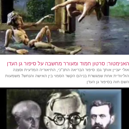
האנימטור: סרטון חמוד ומעורר מחשבה על סיפור גן העדן
אולי יעניין אותך גם: סיפור הבריאה התנ"כי, התיאוריה המדעית וסצנה
הוליוודית אחת שמגשרת בניהם הקשר הסמוי בין האישה והנחש? משמעות
השם חוה בסיפור גן העדן