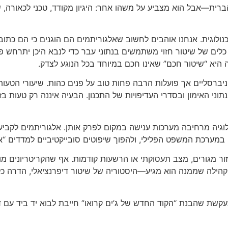
—אבל הוא מצביע על משהו אחר: היגיון מקודד, טכני לכאורה, שמ
נולוגית. אנחנו אוהבים לחשוב שאלגוריתמים הם הוגנים כי הם כתוב
, כלים של שיטור חזוי משתמשים בנתוני עבר כדי לנבא היכן יתרחש
היא “שיטור חכם” שאינו חכם במיוחד בכל הנוגע לצדק.
וניברסליים אך פועלות הרבה פחות טוב על פנים כהות. שיעורי הטעות 
י האימון ובסדרי העדיפויות של התכנון. הבעיה איננה רק טעות בזי
גיה מרחיבה מערכות ענישה במקום לפרק אותן. אלגוריתמים לקביעת ע
 במערכת המשפט הפלילי, ולהפוך שיפוטים סובייקטיביים למדדים “א
ר מגורים, מצב תעסוקתי או הרשעות קודמות. אף שהקריטריונים מוצג
הילה שממנה הוא מגיע—היסטוריה של שיטור דיפרנציאלי, הדרה כלכל
עקשת שהבנת “הקוד החדש של ג’ים קרואו” חייבת לבוא יד ביד עם דמ