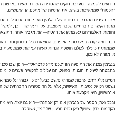
הידועים לשמצה—מערכת חוקים שהסדירה הפרדה גזעית בארצות הברית
“חכמות” שממשיכות בשקט את ההטיות של מתכנניהן האנושיים.
אחד הצירים המרכזיים בניתוח של בנג'מין הוא מיתוס הניטרליות הטכ
מתוך הקשרים חברתיים שכבר מעוצבים על ידי אי־שוויון. כך, למשל
וחומות, האלגוריתם לא מתקן את ההטיה—הוא מגביר אותה. התוצאה 
דבר דומה קורה במערכות זיהוי פנים, המוצגות ככלי ביטחון ונוחות א
שממותגת כיעילה לכולם חושפת הנחות גזעיות עמוקות שמוטמעות בנתונ
או מזוהה לא נכון.
בנג'מין מכנה את התופעה הזו “טכנו־מדע קרצראלי”—אופן שבו טכנולו
בהבטחה ליעילות והוגנות. בפועל, הם עלולים להקשיח פערים קיימים
דמיינו אלגוריתם ערבות שמדרג נאשם כבעל “סיכון גבוה” על סמך אזו
נשפט רק על נסיבותיו האישיות, אלא על ההיסטוריה החברתית של הק
אי־השוויון; היא מקבעת אותו.
ובכל זאת, הספר של בנג'מין אינו רק אבחנתי—הוא גם יוצר. היא מת
מקדמות צדק ושוויון? כאן נכנס הרעיון של
דמיון משחרר
.