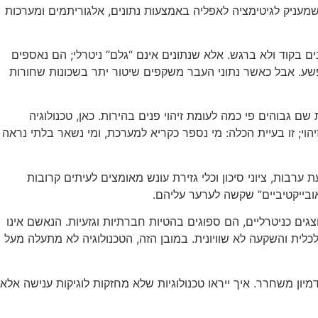
עניק לגיטימציה לאפליה באמצעות נתונים, אלגוריתמים ומערכות
ים בקוד ולא ברגש. אלא שנתונים אינם “גלם” ניטרלי; הם נאספים
 פשע. אבל כאשר נתוני העבר משקפים שיטור יתר בשכונות שחורות
שם גבוהים פי כמה לעומת זיהוי פנים בהירות. כאן, טכנולוגיה
הוי; זו בעיית הכלה: מי נספר כקריא למערכת, ומי נשאר בלתי נראה
רבות, ציוני סיכון וכלי גזירת עונש מאומצים לעיתים קרובות
ובייקטיביים” שקשה לערער עליהם.
ים כניטרליים, הם ספוגים בהטיות חברתיות וגזעיות. הנאשם אינו
ית והשקעה לא שוויונית. במובן הזה, הטכנולוגיה לא מתעלה מעל
יון משחרר. איך ייראו טכנולוגיות שלא מחזקות לוגיקות ענישה אלא