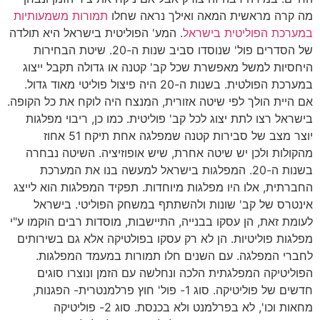
מה קרה מראשית המאה ואילך נראה שחלו
תמורות משמעותיות
במערכת הפוליטית בישראל
. המע' הפוליטית בישראל היא תולדה
של הסדרים פול' שנוסדו סביב שנות ה-20. שיטת הבחירות
היחסיות למשל מאפשרת שכל קב' קטנה או גדולה תקבל ייצוג
במערכת הפולטית. בשנות ה-20 היה פיצול פוליטי מאוד גדול.
אם היית הולך לפי שיטה אזורית, המנצח היה לוקח את כל הקופה.
בישראל רצו לתת יצוג לכל קב' פוליטית. כמו כן, ריבוי מפלגות
יוצר מצב של סבירות קטנה שמפלגה אחת תיקח 51 אחוז
מהקולות ולכן יש שיטה אחרת, שיש אופוזיציה. השיטה נבחרה
בשנות ה-20. המפלגות בישראל למעשה בנו את המערכת
החברתית, אלו היו מפלגות מיוחדות. תפקיד המפלגות הוא לייצג
אינטרס של קב' שונות ולהשתתף במשחק הפוליטי. בישראל
לעומת זאת, הן עסקו בבנייה, התיישבות, מוסדות רבים הוקמו ע"י
מפלגות פוליטיות. הן לא רק עסקו בפולטיקה אלא גם בשירותים
לחברי המפלגה. עם השנים חלו תמורות במעמד המפלגות.
הפוליטיקה המפלגתית הלכה ונחלשה עם הזמן ונוצרו סוגים
חדשים של פוליטיקה. סוג 1- פול' חוץ פרלמנטרית- הפגנות,
מחאות וכו', לא בפרלמנט ולא בכנסת. סוג 2- פוליטיקה