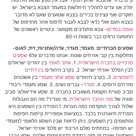
קיים ברור שהצבא ישחק תפקיד אבל אין ספק שמאז מלחמת
יוה"כ אנו עדים לתהליך היחלשות במעמד הצבא בישראל. יש
חוקרים ואף קצינים בכירים בצבא שטוענים שאם לא מדובר
בצבא העם אולי כדאי לצבא לעבור לדפוס אחר מהדפוס של
אומה במדים
– צבא מתנדבים מקצועני. ביטויים ראשונים של
התופעה נראים כבר בשנות ה-80.
שסעים חברתיים:
מעמד; מגדר; עדה/אתניות; דת; לאום-
מחלוקות בין קב' אזרחים שונות. אנחנו מדברים על6
שסעים
מרכזיים בחברה הישראלית
. 1.
אתני לאומי
בין יהודים ישראלים
לבין הפלס' אזרחי ישראל. 2. בקרב היהודים
בין דתיים
לחופשיים
. 3. בקרב היהודים
שסע אתני מעמדי
בין אשכנזים
מזרחים ורוסים. 4.
מגדר
– גברים נשים. 5. שסע מעמדי ריבודי
סביב סוגיית הקצאת משאבים בחברה. 6. שסע אידיאולוגי סביב
סוגיה של
מהי החבר הישראלית
, מי מגדיר? מה הם הגבולות
שלה? לצורך ההקדמה כמה הערות: 1.הפרדה בין השסעים היא
הפרדת תיאורטית בלבד. במציאות אמפירית קיימות חפיפות
ומתאמים בין השסעים. ניתן לראות שבין השסע הלאומי למעמדי
יש חפיפה- בתחתית סולם הריבוד יש פלס' אזרחי ישראל.
השסעים שונים זה מזה במידת הדיכוטומיות שלהם. שסע ערבי