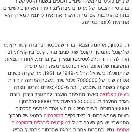
שינויים פוליטיים למשל- שינויים תכופים בשנות ה-90 קשור
בדפוסי ההצבעה של מהגרים מברה"מ. הגירה היא גורם לשינויים
בתחום התרבותי גם. מחד, היגרה אחראית לדינמיות מאידך היא
אחראית לקונפ' במדינה.
ד. סכסוך, מלחמה וצבא-
ברור שהסכסוך בחברה קשור לקיומו
של קונפ' מתמשך. לקונפ' שתי פנים: מחד, קונפ' בין קהילתי (בין
הקהילה היהודית לפלסטינים) ומאידך בין מדינתי. אחת התוצאות
החשובות של הקונפ' היא הטרנספורמציה הדמוגרפית
שהתחוללה בישראל החל מ-1949 עד 1951. מה שקרה בשנים
אלו זה שינוי של 7000000 פלס' שחיו בשטח המדינה היהודית
שקמה בשטחים שנכבשו, יותר מ-400 כפרים נהרסו. נוצרה
בעיית הפליטים
כאשר מחציתם הועברו להתגורר בירדן, רובם
בגדה המערבית. 200000 ברצועת עזה 100000בלבנון ו
60000בסוריה. בעיית הפליטים היא אחד מגרעיני הסכסוך.
בעיות שמתעוררות: 1. כיצד לקיים
דמוקרטיה
בתנאי של סכסוך
מתמשך? יש כאן תערבות של
דמוקרטיה ליברלית
ו
דמוקרטיה
אתנית
. נסיון בחברות אחרות מראה שסכסוך מתמשך מביא