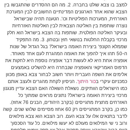
למצב בו צבא שולט בחברה. 2. מה הם ההסדרים שהתגבשו בין
הצבא שהוא אחד הארגונים המדינתיים החשובים לבין המערכת
האזרחית, המערכות הפוליטיות וכו'. הטענה תהיה שבישראל
נוצרה שותפות בין האליטה הצבאית לבין האליטות האזרחיות
ובעיקר האליטה הפולטית. שותפות בה הצבא בישראל הוא חלק
מרכזי בקבלת החלטות בנושאי חוץ ובטחון. 3. מה התפקיד
שממלא הקונפ' ביצירת האומה בישראל? בגל הגדול של שנות
ה-50 תהו איך להפוך את האומה המהגרת לעם אחד מאוחד.
אופציה אחת היא לא לעשות דבר אופציה נוספת היא לחקות את
הדפוס האמריקאי והאופציה שנבחרה היא להשליט באמצעים
אלימים את השפה העברית ויותר חשוב לבחור צבא באופן מכוון
כמכניזם עיקרי ב
כור היתוך
. הניסיון לקחת מהגרים ולעצב אותם
כמו הישראלים הוותיקים. נשאלת השאלה האם הצבא עדיין מנגנון
מרכזי ביצירת האומה בישראל? נתונים מראים שמתוך כל
האזרחים מחצית מתגייסים (בקרב היהודים, הבנים 76 אחוז).
כמו כן, בקרב המתגייסים רק 60 אחוז מסיימים שלוש שנים. קשה
לדבר בתנאים אלו על צבא העם. רוב הצבא הוא צבא מילואים
ורוב ני שי המילואים מעולם לא יעשו מילואים. כל עוד הסכסוך