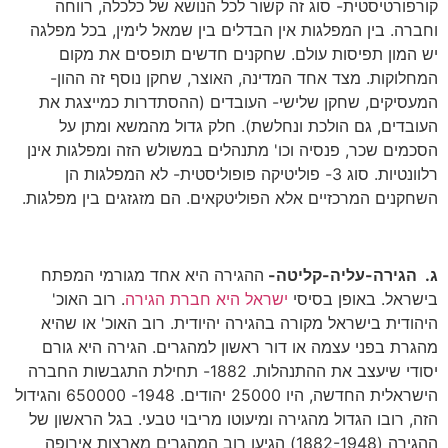
קורפורטיסטית- סוג זה קשור לכל הנושא של כלכלה, רווחה
וחברה. בין המפלגות אין הבדלים בין שמאל לימין, בכל מפלגה
יש המון תפיסות עולם. שחקנים חדשים תופסים את מקום
המחלוקות. מצד אחד המדינה, האוצר, שחקן נוסף זה ההון-
המעסיקים, שחקן שלישי- העובדים (ההסתדרות כמייצגת את
העובדים, גם הולכת ונחלשת). חלק גדול מהמשא ומתן על
הסכמים שכר, פנסיה וכו' מתנהלים במשולש הזה ומפלגות אינן
רלוונטיות. סוג 3- פוליטיקה פופוליסטית- לא המפלגות הן
השחקנים המרכזיים אלא הפוליטקאים. הם מזגזגים בין מפלגות.
ג. הגירה-עליה-קליטה-
ההגירה היא אחד מגורמי המפתח
בישראל. באופן בסיסי
ישראל היא חברת הגירה
. רוב האוכ'
היהודית בישראל מקורה בהגירה יהיודית. רוב האוכ' או שהיא
מהגרת בפני עצמה או דור ראשון למהגרים. הגירה היא גורם
יסודי שיעצב את ההתנהלות. 1882- תחילת התגבשות החברה
הישראלית החדשה, היו 25000 יהודים. 1948- 650000 והגידול
הזה, רובו הגדול מהגירה ומיעוטו מריבוי טבעי. בגל הראשון של
ההגירה (1882-1948) הגיעו רוב המהגרים מארצות אירופה