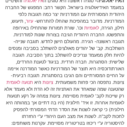
האידיאולוגיה-
סוגיה ראשונה היא סוגים ה
אידיאלוגיה
והשינויים
במעמד האידיאולוגיה בישראל. הקשר רחב: המפגש של החברה
היהודית המסורתית עם המודרניות יצר כמה תגובות כלפי
המודרניות. מדובר במהפיכות שהחלו להתרחש-
עיור
, תיעוש,
חילון, הגירה,
לאומיות
וכו'. שורת תמורות שהתחילו באירופה
והתפשטו. החברה היהודית הגיבה בצורות שונות למודרניות.
תגובה ראשונה- הגירה. מהעולם הישן לחדש. תוגבה שנייה-
השתלבות. קב' של יהודים מאולצים להשתלב בסביבה ומנסים
להיות חלק ממעמד וצריכים להשתלב בתוך הסביבה. תגובה
שלישית: הסתגרות. חברה חרדית. בניגוד לטענת החרדים,
האורתודוכסיה היא תוצר של המודרניות כאשר המודרנה איימה
על החיים המסורתיים והם הגיבו בהסתגרות. תגובה רביעית-
ציונות. נתפסה הכי פחות משמעותית.
ציונות
היא
תנועה לאומית
שהטענה שמה שמאחד את האתניות זה לא הדת ולא מעמד אלא
רק שייכות לקב' לאומית מסויימת. ציונות צמחה על רקע תנועות
לאומיות אחרות. זו איד' חילונית (היו בה דתיים אך במהותה היא
חילונית) כי קראה לשנות את הסדר הדתי המסורתי להפסיק
לחכות לקב"ה. לשנות את מצב העם היהודי ע"י החזרתו
להיסטוריה ע"י ריכוזו בטריטוריה מסויימת. עקרנות משותפים: