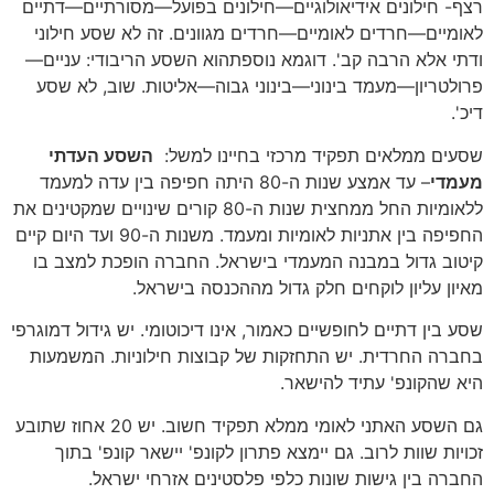
רצף- חילונים אידיאולוגיים—חילונים בפועל—מסורתיים—דתיים
לאומיים—חרדים לאומיים—חרדים מגוונים. זה לא שסע חילוני
ודתי אלא הרבה קב'. דוגמא נוספתהוא השסע הריבודי: עניים—
פרולטריון—מעמד בינוני—בינוני גבוה—אליטות. שוב, לא שסע
דיכ'.
שסעים ממלאים תפקיד מרכזי בחיינו למשל:
השסע העדתי
מעמדי
– עד אמצע שנות ה-80 היתה חפיפה בין עדה למעמד
ללאומיות החל ממחצית שנות ה-80 קורים שינויים שמקטינים את
החפיפה בין אתניות לאומיות ומעמד. משנות ה-90 ועד היום קיים
קיטוב גדול במבנה המעמדי בישראל. החברה הופכת למצב בו
מאיון עליון לוקחים חלק גדול מההכנסה בישראל.
שסע בין דתיים לחופשיים כאמור, אינו דיכוטומי. יש גידול דמוגרפי
בחברה החרדית. יש התחזקות של קבוצות חילוניות. המשמעות
היא שהקונפ' עתיד להישאר.
גם השסע האתני לאומי ממלא תפקיד חשוב. יש 20 אחוז שתובע
זכויות שוות לרוב. גם יימצא פתרון לקונפ' יישאר קונפ' בתוך
החברה בין גישות שונות כלפי פלסטינים אזרחי ישראל.