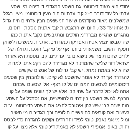
יהודי הוא מאוד דיכוטומי גם השסע המגדרי די דיכוטומי. שסע
עדתי כל עוד דובר ב-2 קב' עדתיות היה מעין דיכוטומי. מעין בגלל
שמשלבים מאוד מוקדמים שיעור הנישואים הבין עדתיים היה גדול
(9 אחוז עד 33). היום יש התגבשות קב' אתנית נוספת- רוסים.
מהגרים שהגיעו מברה"מ הולכים ומתגבשים כקב' אתנית כמו
שהתגבשו יוצאי אסיה ואפריקה כמזרחים. אתניות ממשיכה לשחק
תפקיד חשוב ומשמעותי ביותר אף על פי קב' הולכת וגדולה של
ילדים שהם תוצר של נישואים בין עדתיים. קב' נוספת היא אזרחי
ישראל דור שלישי שהמדניה לא מגדירה להם רקע אתני למרות
שהוא לא באמת נמחק. יש קב' גדולות של אנשים שקשים
להגדרה אך זה לא אומר שהשסע לא קיים. יש להבחין בין שסעים
דיכוטומיים לשסעים המצויים על קו רצף- אלו שסעים שבהם
אתה לא יכול לדבר על שתי קב' אלא יש לך גוונים שונים על קו
הרצף. למשל השסע בין דתיים לחופשיים, אם נסתכל על השסע
הזה ישנם קב' שיש להן אינטרס להציג את השסע כדיכוטומי. ע"מ
לעשות זאת קוראים לחופשיים חילוניים וכך מגדירים מי האויב
ומול מי אני נאבק. טומי לפיד והחרדים זקוקים להגדרה כדי לבסס
זהות. באופן אמפירי השסע לא באמת דיכוטומי אלא מצוי על קו