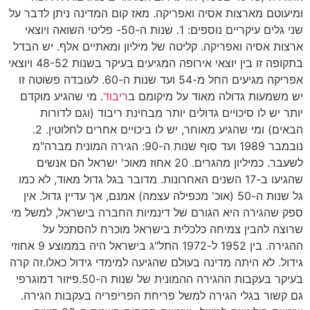
ומיעוטם מארצות אסיה ואפריקה. מאז קום המדינה ניתן לדבר על
שני גלים עיקריים נוספים: 1. שנות ה-50- פליטי השואה ויוצאי
ארצות אסיה ואפריקה. קליטה של מיליון ומאתיים אלף. יש הבדל
בתקופה זו בין יוצאי אירופה המגיעים בעיקר בשנות 48-52 ויוצאי
אפריקה מגיעים החל מ-54 ועד שנות ה-60. לעובדה פשוטה זו
יש משמעות גדולה מאוד על מיקומם ב
ריבוד
. מי שהגיע מוקדם
יותר יש לו סיכויים גדולים יותר מבחינת ריבוד (וגם לדורות
הבאים) ומי שהגיע מאוחר, יש לו ביכויים אחרים לחלוטין. 2.
נובמבר 1989 ועד סוף שנות ה-90: הגירה המונית מברה"מ
לשעבר. כמיליון מהגרים. 20 אחוז מאוכ' ישראל הם אנשים
שהגיעו ב-17 השנים האחרונות. מדובר בגל גדול מאוד, לא כמו
גל שנות ה-50 (אוכ' מכפילה עצמה) אמנם, אך עדיין גדול. אין
ספק שהגירה היא הגורם של דינמיות החברה בישראל, למשל מי
שרוצה להבין צמיחה כלכלית בישראל מוכרח להסתכל על
ההגירה. בין 1952 ל-1972 התל"ג בישראל היה בממוצע 9 אחוזי
גידול. לא היתה מדינה בעולם שהגיעה למימדי גידול כאלו.זה קרה
בעיקר בעקבות ההגירה ההמונית של שנות ה-50.פיזור דמוגרפי
גם קשור בגלי הגירה למשל פריחת הפריפריה בעקבות הגירה.