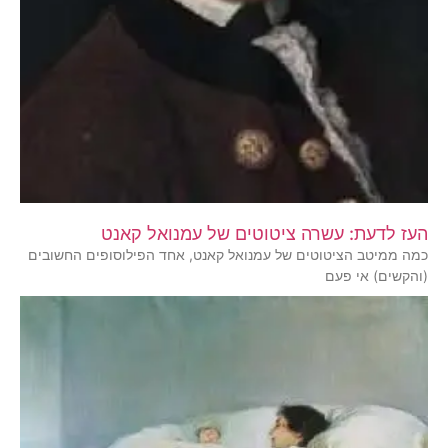
העז לדעת: עשרה ציטוטים של עמנואל קאנט
כמה ממיטב הציטוטים של עמנואל קאנט, אחד הפילוסופים החשובים
(והקשים) אי פעם