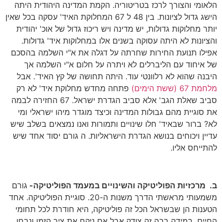
הלאומי והצורך לרכז בטריטוריה. הקמת המדינה היהודית היתה
הישג גדול לציונות. בין 48 ל 67 המחלוקת האיד' עסקה בכל שאין
יותר מחלוקות גדולות, יש מדינה ויש ריכוז גדול של אוכ' יהודית
והציונות לא היתה עסוקה בשנים אלו במחלוקות איד' גדולות.
אפילו תנועת החירות שחרתה על דגלה את א"י השלמה בהסכם
של איחוד עם הליברלים לא ויתרה על חלום א"י השלמה אך
היבנה שהוא לא רלוונטי עוד. היתה תחושה של קץ האיד'. אבל
מלחמת 67 (ששת הימים)
פתחה מחדש מחלוקת איד' לא רק
סביב שאלת הגב' אלא סביב הגדרת ישראל. 67 החזירה לבמה
את סוגיית מהם גבולות המדינה וכיצד מוגדר מיהו ישראלי ומי
לא? ברור שבאיד' חלו שינויים ותמורות ואנו נמצאים בשלב שיש
עדיין ויכוחים בנושא הגדרת הישראליות. ה גורם יסוד אחד שיש
להתייחס אליו.
ב. מרכזיות הפוליטיקה והשינויים במעמד הפוליטיקה-
גורם
משמעותי מראשתי הדרך משנות ה-20. סוגיית הפוליטיקה. אחד
הטענות הן שבשראל הכל זה פוליטיקה, היא חודרת לכל תחומי
החיים. במידה רבה זה צודק אבל אם ניקח את ציר הזמן ונבחן