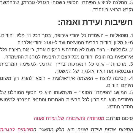
5. המלצה לביצוע הפיתרון הסופי בשטחי הגנרל-גוברמן, שבהמשך
נקרא מבצע ריינהרד.
חשיבות ועידת ואנזה:
1. טוטאליות – השמדת כל יהודי אירופה, בסך הכל 11 מליון יהודים.
מ-5 מליון יהודית בברית המועצות ועד ל-200 יהודי אלבניה.
2. גלובליות – רצח העם לא התרחש במקום אחד, כי אם בצורה כלל
אירופאית בה הובלו יהודים מכל קצבות היבשת למחנות ההשמדה.
3. מרכזיות – גיוס כל המערכות ברייך הגרמני למשימה המרכזית
המבטאת את האידיאולוגיה של המשטר.
4. הסיבה לרצח – האשמה אידיאולוגית – הוצאו להורג רק משום
היותם יהודים.
5. המושג "הפיתרון הסופי" – משמעותו היא כי הסוף המוחלט של
היהודים הוא הפיתרון לכל הבעיות האחרות והתנאי המרכזי למימוש
הסדר החדש.
סיכום מורחב:
מטרותיה וחשיבותה של ועידת ואנזה
הסיכום אודות ועידת ואנזה הוא חלק ממאגר ה
סיכומים לבגרות