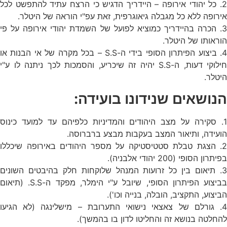
2. כל יהודי אירופה – היידריך הדגיש כי הרצח עתיד להתפשט לכל
אירופה ללא כל מגבלה גיאוגרפית, זאת עפ"י הוראה של היטלר.
3. הכרה בהיידריך כמוציא לפועל של השמדת יהודי אירופה על פי
הוראותו של היטלר.
4. ביצוע הפיתרון הסופי בידי ה-S.S – בכל מקרה של אי הבנות או
חילוקי דעות, ה-S.S יהיה זה שיכריע, והסמכות לכך ניתנה לו ע"י
היטלר.
הנושאים שנידונו בועידה:
1. סקירה על מצב היהודים והמדיניות כלפיהם עד למועד כינוס
הועידה, ותיאור המצב בעקבות מבצע ברברוסה.
2. הצגת טבלת סטטיסטיקה על מספר היהודים באירופה שיכללו
בפיתרון הסופי (200 יהודי אלבניה).
3. תיאום בין כל זרועות המנהל שלוקחות חלק בהיבטים השונים
בביצוע הפיתרון הסופי, שיובל ע"י הימלר, מפקד ה-S.S. (תיאום
הביצוע, התקציב, הובלה, בנייה וכו').
4. גורלם של צאצאי נישואי התערובת – מישלינגה (לא הגיעו
להחלטה בנושא זה והחליטו לדון בו בהמשך).