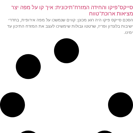
סייקס־פיקו והחידה המזרח־תיכונית: איך קו על מפה יצר
מציאות ארוכת־טווח
הסכם סייקס פיקו היה רגע מכונן: קווים שנמשכו על מפה אירופית, בחדרי
ישיבות בלונדון ופריז, שרטטו גבולות שימשיכו לעצב את המזרח התיכון עד
ימינו.