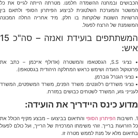
הכבושים ובמחנה ההשמדה חלמנו. מטרתה הייתה לגייס את כל
המשטר והמערכת השלטונית לביצוע הפיתרון הסופי ולתאם בין
הרשויות השונות שלוקחות בו חלק. מיד אחריה החלה המכונה
המשומנת של הרצח לפעול.
המשתתפים בועידת ואנזה – סה"כ 15
איש:
• נציגי S.S, הגסטאפו והמשטרה (אדולף אייכמן – כתב את
פרוטוקול הועדה ושימש כראש המחלקה היהודית בגסטאפו).
• נציגי הגנרל גוברמן.
• נציגי משרדים רלוונטים: משרד הפנים, משרד המשפטים, המשרד
לענייני גזע, המשרד לשטחים כבושים במזרח.
מדוע כינס היידריך את הועידה:
1. חשיבות
הפיתרון הסופי
והתיאום בביצועו – מבצע מקיף הכולל את
כל הזרועות ברייך. זוהי משימתו המרכזית של הרייך, ועל כולם לפעול
בתיאום מלא על מנת לממש מטרה זו.