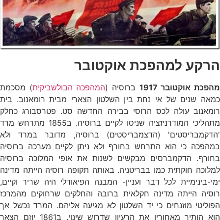
הרקע למהפכת אוקטובר
הפכת אוקטובר 1917
ברוסיה (
המהפכה הבולשביקית
) מסכמת
כמאה שנים של אי נחת בין השלטון הצארי מבית רומאנוב. בית
רומאנוב עולה לכס הרוסי בבירה החדשה סט. פטרסבורג כחלק
מתהליכי המודרניזציה שניסו לקיים ברוסיה. ב1855 מתרחש מרד
'הדקמבריסטים' (הדצמבריסטים) ברוסיה, מדובר במרד ולא
במהפכה כי הוא התרחש בחורף ולא ניתן לקיים מערכה ברוסיה
בחורף. הדקמברסים מבקשים לשנות את אופי המלוכה ברוסיה
למלוכה חוקתית כמו בבריטניה. באותה תקופה רוסיה הייתה מדינה
ימי-בינימיית לכל דבר ועניין- המבנה הפיאודלי היה שריר וקיים,
רוסיה הייתה מדינה חקלאית ברובה והחלקים שרחוקים מהמרכז
הפוליטי מוזנחים כי יד השלטון לא מגיעה אליהם. המרד נכשל אך
הוא הותיר מאחוריו את הרעיון שדרוש שינוי. ב1861 יוזם הצאר