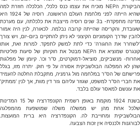
הביקורת, הNEP מוכיח את עצמו כנס כלכלי, הכלכלה חוזרת למה
שהיא הייתה לפני מלחמת העולם הראשונה. רוסיה של 1924 היא
מדינה מתפקדת- ב3 שנים רוסיה מייצבת את כלכלתה, עם מערכת
שעובדת, והקריסה שהייתה קרובה נבלמה. לכאורה, לנין היה אמור
להבין שדרך הקומוניזם הקיצוני לא ניתן להתקיים ביום-יום, ויש צורך
'לשחרר את החגורה' כדי לתת למשק לתפקד. למרות זאת, אותו
קונגרס שמוציא את הNEP מבטל את חוקיותן של סיעות פוליטיות
אחרות- מנשביקים, סוציאל-דמוקרטים, ס"ר וכו'. קיומן של מפלגות
שהן לא המפלגה הבולשביקית אסורה על פי חוק. יתרה מזו, בגלל
פרישתם של הס"ר במלחמה מול גרמניה, מתקבלת החלטה להעמיד
את חברי הס"ר למשפט, שגוזר עליהם גזר דין מוות, אך לנין 'ממתיק'
את עונשם למאסר עולם בלבד.
בשנת 1924 מוקמת באופן רשמית הקונפדרציה של 15 המדינות
שלכל אחת מהן יש ממשלה משלה שמושפעת מהמפלגה
הבולשביקית ומחוייבת לה. הקונפדרציה היא ברית המועצות.
לבורגנות ולכנסיה אין זכות הצבעה.