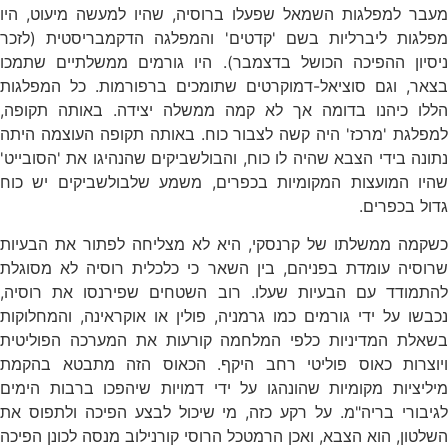
מעבר למפלגות השמאל שפעלו ברוסיה, שהיו למעשה מיעוט, היו
מפלגות ליברליות בשם 'קדטים' והמפלגה הדקמבריסטית (לזכר
ניסיון ההפיכה הכושל בדצמבר). היו גורמים ממשלתיים שתמכו
בצאר, וגם סוציאל-דמוקרטים שתומכים ברפורמות. כל המפלגות
הללו כיהנו בדומה אך לא קמה ממשלה יצידה. באותה תקופה,
למפלגת 'מרכז' היה קשה לצבור כוח. באותה תקופה העוצמה היתה
נתונה בידי הצבא שהיה לו כוח, והבולשביקים שהנהיגו את 'הסובייט'
שהיו המועצות המקומיות בכפרים, משמע שלבולשביקים יש כוח
גדול בכפרים.
כשקמה ממשלתו של קרנסקי, היא לא מצליחה לפתור את הבעיות
שרוסיה עומדת בפניהם, בין השאר כי כלכלית רוסיה לא מסוגלת
להתמודד עם הבעיות שעלו. רוב השטחים שפירנסו את רוסיה,
נכבשו על ידי גורמים כמו גרמניה, פולין או אוקראינה, והמחלוקות
בשאלת המדיניות כלפי המלחמה קורעות את המערכה הפוליטית
ויוצרות כאוס פוליטי רחב היקף. הכאוס הזה מתבטא בהקמת
מיליציות מקומיות שהונהגו על ידי דמויות שיהפכו ברבות הימים
לגיבורי בריה"מ. על רקע כזה, מי שיכול לבצע הפיכה ולתפוס את
השלטון, הוא הצבא, ואכן הרמטכל הרוסי קורנילוב מנסה לכונן הפיכה