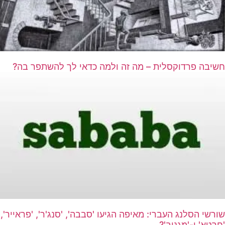
חשיבה פרדוקסלית – מה זה ולמה כדאי לך להשתפר בה?
שורשי הסלנג העברי: מאיפה הגיעו 'סבבה', 'סנג'ר', 'פראייר',
'חרטא' ו-'מגניב'?