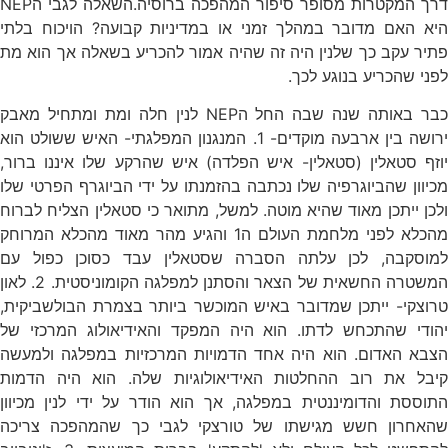
דרך המקטרות מסופר סיפור המהפכה ברוסיה.השאלה לגבי הNEP
היא האם מדובר במהלך זמני או במדיניות קבועה? הויכוח בלתי
פתיר עקב כך שלנין היה זה שהיה אמור להכריע בשאלה אך הוא מת
לפני שהכריע בנוגע לכך.
כבר באותה שנה שבה החל הNEP לנין חלה ומת ומתחיל מאבק
ירושה בין ארבעה מוקדים- 1. המנגנון המפלגתי- האיש ששולט הוא
יוזף סטאלין (סטאלין- איש הפלדה) איש שהרקע שלו איננו ברור,
מכיוון שהביוגרפיה שלו נכתבה בהזמנתו על ידי הביוגרף הפרטי שלו
ולכן ייתכן מאוד שהיא מוטה. למשל, מתואר כי סטאלין הצליח לברוח
מהכלא לפני מלחמת העולם ה1 והגיע מהר מאוד מהכלא המרוחק
למוסקבה, לכן עלתה הסברה שסטאלין עבד כסוכן כפול עם
המשטרה החשאית של הצאר והסתנן למפלגה הקומוניסטית. 2. לאון
טרוצקי- ייתכן שמדובר באיש המוכשר ביותר בצמרת הבולשביקית,
יהודי שהתכחש לדתו. הוא היה המפקד והאידיאולוג המרכזי של
הצבא האדום. הוא היה אחד הדמויות המרכזיות במפלגה ולמעשה
קיבל את רוב ההחלטות האידיאולוגיות שלה. הוא היה הדמות
התוססת והדומיננטית במפלגה, אך הוא הודר על ידי לנין מכיוון
שהאחרון חשש מגישתו של טורצקי לגבי כך שהמהפכה צריכה