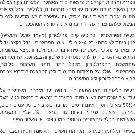
כפרית ומרבית הקרקעות נמצאות בידי האצולה. הפערים בין האצולה
לבין האיכרים הם פערים עצומים- תרבותיים, כלכליים ובכל מישורי
החיים. אחת הבעיות שזה מוליד, זה שהאיכרים לא מודעים לכמות
הניצול שלהם וצריך להחדיר בהם את התודעה המהפכנית.
בעיית הפרולטריון: ברוסיה קיים פרולטריון (מעמד פועלי תעשייה)
קטן ביחס לאיכרות- רק 3-4 מיליון איש. הפרולטריון גדל בקצב גדול
כתוצאה מתהליכי תיעוש שרוסיה עוברת, הפרולטריון נמצא במקומות
הרגישים- הערים הגדולות, מוסדות השלטון והצבא וככל שהמלחמה
מתמשכת ההפרולטריון מקבל יותר ויותר חשיבות. כלומר,
הפרולטריון שולט על הנקודות הרגישות ולכן המהפכה שתבוא צריכה
לבוא מהפרולטריון ולא מהאיכרים.
בעיית הלאומים: מאז המאה ה16 רוסיה נעה מזרחה ומשתלטת על
עוד ועוד אוכלוסיות לא-רוסיות. בהערכות מראשית המאה ה20 מעל
ל50% מאוכ' רוסיה אינם רוסים- מדובר בערב רב של עמים רבים,
ביניהם הצ'צ'נים שגרמו בעיות עוד במאה ה19. עליית המגמות
הלאומיות בחלק מהאזורים הרוסים כמו בפולין או האיזור הפיני.
בעיית המלחמה: במהלך מלחמת העולם הראשונה רוסיה תאבד כ8