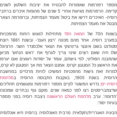
מספר רפורמות שאמורות להבטיח את יציבות השלטון לשנים
קדימה. הרפורמות מגיעות אחרי 5 שנים של מהומות איכרים ברחבי
רוסיה- האיכרים דרשו את ביטול מעמד הצמיתות, וברפורמה הצאר
מבטל את מעמד הצמיתות.
בשנות ה70 של
המאה ה19
מתחילות לגעוש רוחות מהפכניות
במערב רוסיה. אחד מהם מכונה 'רצון העם'- ובשנת 1881 רוצח
סטודנט בשם איגנצי גרינויצקי את הצאר אלכסנדר השני. הרציונל
שלו היה שאם רוצים שינוי צריך לערוף את 'ראש הנחש' מכיוון
שהמבנה הפוליטי, לפי גישתם, עומד על יסודות רעועים ואם יערפו
את הראשון כל המנגנון יקרוס. אמנם הצאר מת אך המנגנון לא קרס,
למרות זאת גישות מהפכניות המשיכו להיות מרכזיים במחשבה
רוסית. בשנת 1905, בעקבות התבוסה הרוסית ב
מלחמת
רוסיה-יפן
נדרש המשטר לקיים מספר רפורמות ומוגשמים תהליכים
שדצמבריסטים רצו לפני כמאה שנים. מוקם גוף נבחרים שמכונה
'הדומה'. ערב
מלחמת העולם הראשונה
ניצבת רוסיה בפני מספר
בעיות יסוד:
הבעיה האגררית/חקלאית: מרבית האוכלוסיה ברוסיה היא אוכלוסיה