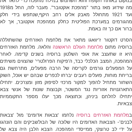
במקום באותה תקופה והוא השתמש במילה מהפכה כדי לתאר את
מה שידוע מאז בתור "מהפכת אוקטובר". מעבר לזה, החל מ1918
ועד 1921 מתחולל מאבק אלים רחב היקף,שנתפש בידי חלק
מהגורמים במערכת הפוליטית כחלק ממהפכת אוקטובר, אך לא
ברור אם כך זה באמת.
הסרט דוקטור ז'יוואגו מתאר את מלחמת האזרחים שהשתוללה
רוסיה מתום
מלחמת העולם הראשונה
והלאה. מלחמת האזרחים
היא זו שתעצב את אופי השלטון ברוסיה בשנים קדימה. לאחר
המהפכה, המצב הכלכלי כבד, ה'פיקוח הפרולטרי' שהצווים משיתים
על המפעלים גורמים לקריסה של הרבה מפעלים, מתרחשת גם
בריחת מוחות, פועלים רעבים יברחו לכפרים שבהם יש אוכל, השוק
השחור מתחיל להפוך למקור מרכזי לסיפוק מזון ומצרכים. יתחילו
התארגנויות אזוריות נגד המשטר, וקבוצות שונות של אנשי צבא
יתחילו להלחם ביניהן, וכתוצאה מכך יעלו מספר התקוממיות
צבאיות.
מלחמת האזרחים ברוסיה
נלחמו 'צבאות אדומים' מול 'צבאות
לבנים'- הצבאות האדומים היו שלוכה של הבולשביקים והם הונהגו
על ידי לב טרוצקי, ממייסדי המהפכה. הצבא הלבן היה צבא של