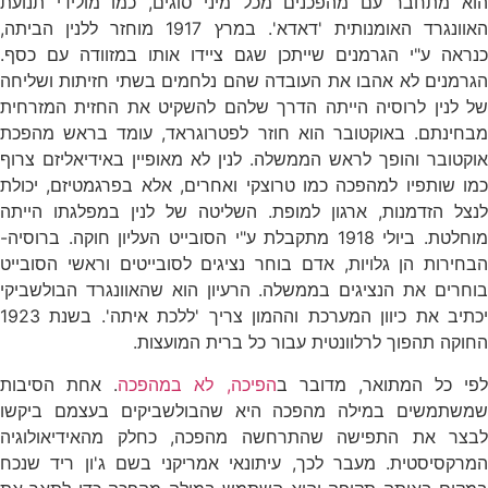
הוא מתחבר עם מהפכנים מכל מיני סוגים, כמו מולידי תנועת
האוונגרד האומנותית 'דאדא'. במרץ 1917 מוחזר ללנין הביתה,
כנראה ע"י הגרמנים שייתכן שגם ציידו אותו במזוודה עם כסף.
הגרמנים לא אהבו את העובדה שהם נלחמים בשתי חזיתות ושליחה
של לנין לרוסיה הייתה הדרך שלהם להשקיט את החזית המזרחית
מבחינתם. באוקטובר הוא חוזר לפטרוגראד, עומד בראש מהפכת
אוקטובר והופך לראש הממשלה. לנין לא מאופיין באידיאליזם צרוף
כמו שותפיו למהפכה כמו טרוצקי ואחרים, אלא בפרגמטיזם, יכולת
לנצל הזדמנות, ארגון למופת. השליטה של לנין במפלגתו הייתה
מוחלטת. ביולי 1918 מתקבלת ע"י הסובייט העליון חוקה. ברוסיה-
הבחירות הן גלויות, אדם בוחר נציגים לסובייטים וראשי הסובייט
בוחרים את הנציגים בממשלה. הרעיון הוא שהאוונגרד הבולשביקי
יכתיב את כיוון המערכת וההמון צריך 'ללכת איתה'. בשנת 1923
החוקה תהפוך לרלוונטית עבור כל ברית המועצות.
לפי כל המתואר, מדובר ב
הפיכה, לא במהפכה
. אחת הסיבות
שמשתמשים במילה מהפכה היא שהבולשביקים בעצמם ביקשו
לבצר את התפישה שהתרחשה מהפכה, כחלק מהאידיאולוגיה
המרקסיסטית. מעבר לכך, עיתונאי אמריקני בשם ג'ון ריד שנכח