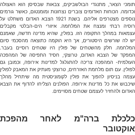
תומכי הצאר, מתנגדי הבולשביקים, צבאות שבסיסן הוא האצולה
וכדומה. הכוחות האדומים צוברים נצחונות ומומנטום, כאשר גורמים
נוספים מצטרפים אליהם. בשנת 1921 הצבא האדום משתלט על
רוסיה רבתי ומנצח את המלחמה. איזורי הים-הבלטי מקבלים
עצמאות במהלך התקופה הזו. בפולין, שהיא מדינה חדשה, שאמנם
יש לה שורשים היסטורים, אך היא הוקמה כתוצאה מהסכמי סיום
המלחמה. חלק מהשטחים של פולין היו שטחים רוסיים בעבר.
המפקד של הצבא האדום, טרוצקי, חסיד התפיסה של המהפכה
העולמית- המהפכה צריכה להתגלגל למדינות אירופה, וכמובן גם
לפולין. עם תום מלחמת האזרחים, טרוצקי מעתיק את המאבק לפולין
עצמה בניסיון להפוך את פולין לקומוניסטית מה שיתחיל מהלך
שיכבוש את כל מדינות אירופה. הפולנים הצליחו להדוף את הצבא
האדום ולהחזיר לעצמם שטחים מסויימים.
כלכלת ברה"מ לאחר מהפכת
אוקטובר