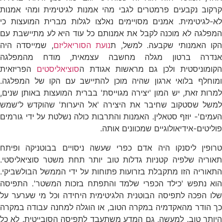
קרקוב נקבעים פרמטרים לגבי מהי אמנות לגיטימית ומהי אמנות
לא-לגיטימית. אמנים מסויימים נאלצו לגלות מברית המועצות כי
המפלגה לא מוכנה לקבל את אמנותם כל עוד היא לע מתיישבת עם
קו האמנותי שקבעה. למשל, ת
נועת הסוריאליזם
, שמייסדה היה
אנדרה ברטון מגלה מחשבה עצמאית, מודח מהמפלגה
קומוניסטית ולכן גם מראשות אגודת ה
סוציאליסטים
הפריזאית
ומוחלף בלואי ארגון שהיה מוכן להתיישב עם הקו של המפלגה.
למרות זאת, יש המון 'יצירה מגוייסת' בברית המועצות באותן שנים,
למשל שסטקוב שחיבר את היצירה 'אל היערות' שהוקדש ל'שמש
העמים'- יוזף סטאלין. האמנות והתרבות כולה נשלטת על ידי גורמים
פוליטים-אידיאולוגיים שמכוונים אותה.
טרופין ליסנקו היה אדם כפרי שעשה ניסויים בבוטניקה ופיתח
תאוריה שלפיה קטניות גדלות טוב יותר תחת משטר סוציאליסטי.
התאוריה הזו מתקבלת בזרועות פתוחות על ידי הממשל הבולשביקי.
הוא נתפש 'כילד הכפרי שלמד והתפתח בזכות המשטר'. התפיסה
שלו הפכה לתפיסה הבוטנית הלגיטימית היחידה וכל מי שערער על
כך הודר מהאקדמיה במקרה הטוב, או הוגלה למחנה עבודה במקרה
היותר טוב. למעשה, גם המדע משתעבד לתפיסה הסובייטית. לא כל