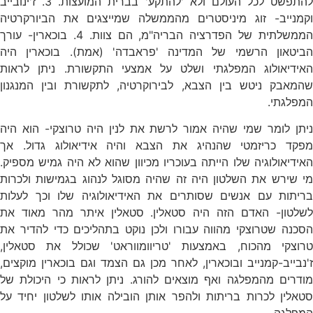
להתפשט לכל העולם ולא 'להתקע' בברית המועצות. 3. ז'ינובייב
וקמנייב- זוג מיניסטרים מהממשלה שמייצגים את הביורקרטיה
הממשלתית של הפדרציה הבריה"מ, הם צוות. 4. בוכארין- עורך
הביטאון הרשמי של המדינה 'פראבדה' (אמת). בוכארין היה
האידיאולוג המפלגתי ושלט על אמצעי התקשורת. ניתן לראות
שהמאבק ניטש בין הצבא, לבירוקרטיה, לתקשורת ובין המנגנון
המפלגתי.
ניתן לומר שמי שהיה אמור לרשת את לנין היה טרוצקי- הוא היה
מפקד כריזמטי שהנהיג את הצבא והיה אידיאולוג גדול. אך
האידיאולוגיה שלו הייתה בעוכריו מכיוון שהוא לא היה גמיש מספיק.
מי שירש את השלטון היה זה שהיה מסוגל לנהוג בגמישות ולכרות
בריתות עם אנשים שסותרים את האידיאולוגיה שלו וכך לעלות
לשלטון- האדם הזה היה סטאלין. סטאלין איתר מהר מאוד את
הסכנה שטרוצקי מהווה עבורו ולכן נוקט בתהליכים כדי להדיר את
טרוצקי מהכוח, באמצעות 'טריוומווראט' שכולל את סטאלין,
ז'נבייב-קמנייב ובוכארין, לאחר מכן גם הצמד וגם בוכארין מוקצים,
מודרים מהמפלגה ואף מוצאים להורג. ניתן לראות כי היכולת של
סטאלין לכרות בריתות ולהפר אותן הובילה אותו לשלטון יחיד על