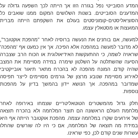
המדע הסובייטי נפל בגזרה הזו אך הייתה לכך השפעה גדולה על
המדענים הסובייטים. בשנות השלושים המקום ממנו שואבים כל
הסוציאליסטים-קומוניסטים בעולם את השקפתם הייתה מברית
המועצות או מסטאלין עצמו.
למעשה, אם בוחנים את הנעשה ברוסיה לאחר "מהפכת אוקטובר",
לא מדובר למעשה במהפכה אלא הפיכה. אך אין כמעט אף 'מהפכה'
שראויה לשמה, כי ההתעקשות האידיאולוגית או הכוח הרב שצברה
הסיעה שהשתלטה על השלטון שימרה במידה מסויימת את המצב
שהיה קודם. המונח מהפכה לא בהכרח מתאר תיאור אובייקטיבי
לאירוע מסויימת שנובע מרצון של גורמים מסויימים לייצר תפיסה
שמדובר במהפכה. אך הנושא יידון בהמשך בדיון על מהפכות
נוספות.
חלק גדול מהמשטרים הטוטאליטריים שצמחו באירופה לאחר
מלחמת העולם הראשונה הם תוצר המלחמה ולא בהכרח תוצאה
של אירועים שקרו במלחמה עצמה. מהפכת אוקטובר הייתה אף היא
במידת מה תוצאה של המלחמה, אם כי היו לה שורשים שהחלו
עשרות שנים קודם לכן, כפי שראינו.