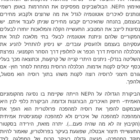
ואימוץ הNEP. הבולשביקים מפסיקים את ההחרמות באופן רשמי
ונותנים לאיכרים אוטונומיה לגדל את מה שרוצים ולקבוע מחירים
בעצמם, בהנחה שהאיכרים יקבעו מחירים שניתן לעבוד איתם. יש
נסיונות לייצב את המטבע. התעשייה הקלה והמלאכות יוחזרו לבעלים
המקוריים שלהם וניתנת אוטונמיה לבעלי בתי מלאכה לנהל את
עסקיהם בעצמם ולהעסיק עובדים. יש ניסיון להתחיל להניע את
הכלכלה הרוסית דרך הכפר או לחלופין דרך הסחר הקמנועי. נפרצת
השליטה בנדלן- ניתנים היתרי קנייה של קרקעות, וכתוצאה מכך בעלי
כסף יכולים לקנות אדמות. הכלכלה הרוסית נפתחת לסחר חוץ- אם
גורם חיצוני לרוסיה רוצה לקנות משהו בתוך רוסיה הוא מסוגל,
ולהפך.
הביקורת הגדולה על הNEP הייתה שקיימת בו נסיגה מהקומוניזם
האמיתי- חיזוק האיכרים, הבורגנות וכדומה. הביקורת כלפי לנין היא
שבמקום להפוך את רוסיה למהפכה פרולטרית הוא הופך את
המהפכה למהפכה של איכרים ולא למהפכה קומוניסטית אמיתית
(הקיבוץ זה לא מה שהיה פעם…). יתרה מזאת, הירידה בסקטור
התעשייתי תיצור אבטלה, שפוגעת בעיקר בפרולטריון, שאמור להיות
מוקד המהפכה- פגיעה גדולה בעיקר הכוח של המפלגה. לצד