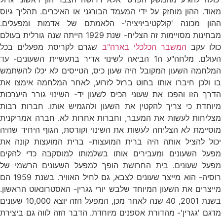
מאוד. ההון מוחזק על ידי המעמד הבורגני או האיכרים. תהליך גיוס
ההון מכונה 'קולקטיביזיציה'- הלאמתם של אדמות ומפעלים.
מבחינות מסויימות זה הצליח- שנת 1929 הייתה שנה גורלית בעולם
כולו עקב
המשבר הכלכלי בארה"ב
שגרם לקריסת מפעלים בכל
העולם. מלחה"ע ה1 הביאה לשינוי אדיר בתעשיית השעונים- עד
המלחמה השעון המקובל היה שעון כיס, הטייסים לא יכלו להשתמש
בו ולכן חיברו אותו בחוט ברזל לזרוע, לאחר המלחמה אימצו את
הדרך הזו והפכו את שעוני הכיס לשעון יד- השינוי גורר היערכות
מיוחדת כי צריך להקטין את השעון ולהגמיש אותו. חברות רבות
מצליחות לעשות את המעבר, וחברות אחרות לא. חברה אמריקנית
מוסיימת לא הצליחה לעשות את השינוי וקורסת, הגוף היחיד שהיה
יכול להציל אותה היה ברית המועצות- ברית המועצות קונה את
מפעל השעונים ומעבירים אותו בשלמותו למוסקבה כדי להקים
מפעל שעונים. בית החרושת הופך למפעל השעונים הרשמי של
רוסיה- הוא מייצר שעונים לצבא, גם לחיל האוויר. בשנת 1959 הם
מייצרים את השעון המיוחד שלבש יורי גגרין- האסטרונאוט הראשון.
בשנת 2001, 40 שנה לאחר מכן, המפעל הזה יוצא 10,000 שעונים
מדגם 'גגרין'- מהדורת אספנים מיוחדת. הדבר הזה לווה גם ביצירת