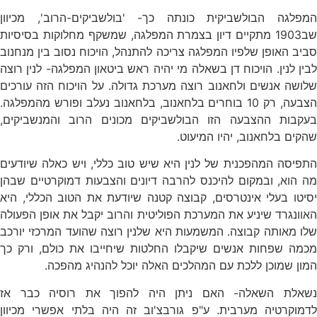
המפלגה הבולשביקית כונתה כך- 'בולשביקים-הרוב', מכיוון
שב1903 מתקיים דיון בצמרת המפלגה, שמשקף מחלוקות בסיסיות
סביב האופן שלפיו המפלגה צריכה להתנהל, הויכוח נסוב בין מנחנוב
לבין לנין. הויכוח דן בשאלה מי יהיה ראש ביטאון המפלגה- לנין רוצה
שלושה אנשים ולחאנוב רוצה מערכת גדולה. על הויכוח הזה עורכים
הצבעה, רק 10 בוחרים בלחאנוב, בלחאנוב נעלב ופורש מהמפלגה.
בעקבות ההצבעה הזו הבולשביקים מכונים הרוב והמנשביקים,
שהקים בלחאנוב, יהיו המיעוט.
התפיסה המהפכנית של לנין היא שיש טוב כללי, ויש כאלה שיודעים
מה הוא, ובמקום להיכנס להרבה דיונים והצבעות דמוקרטיים שבהן
יסיטו בעלי אינטרסים, קבוצה קטנה שיודעת את הטוב הכללי, היא
האוונגרד שיניע את המערכת הפוליטית והרוב יקבל את אופן הפעולה
שלו מאותה קבוצה. המשמעות היא שלנין רוצה שהועד המרכזי יורכב
מכמה שפחות אנשים שיקבלו החלטות שיחייבו את כולם, ורק כך
המון שמוכן ללכת עם המהלכים האלה יוכל להנהיג מהפכה.
נשאלת השאלה- האם ניתן היה להפוך את רוסיה כבר אז
לדמוקרטיה מערבית. ע"פ גורבצ'וב זה היה בלתי אפשרי מכיוון