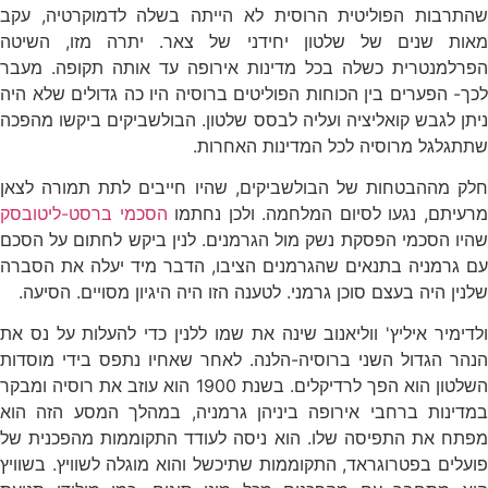
שהתרבות הפוליטית הרוסית לא הייתה בשלה לדמוקרטיה, עקב
מאות שנים של שלטון יחידני של צאר. יתרה מזו, השיטה
הפרלמנטרית כשלה בכל מדינות אירופה עד אותה תקופה. מעבר
לכך- הפערים בין הכוחות הפוליטים ברוסיה היו כה גדולים שלא היה
ניתן לגבש קואליציה ועליה לבסס שלטון. הבולשביקים ביקשו מהפכה
שתתגלגל מרוסיה לכל המדינות האחרות.
חלק מההבטחות של הבולשביקים, שהיו חייבים לתת תמורה לצאן
רעיתם, נגעו לסיום המלחמה. ולכן נחתמו
הסכמי ברסט-ליטובסק
שהיו הסכמי הפסקת נשק מול הגרמנים. לנין ביקש לחתום על הסכם
עם גרמניה בתנאים שהגרמנים הציבו, הדבר מיד יעלה את הסברה
שלנין היה בעצם סוכן גרמני. לטענה הזו היה היגיון מסויים. הסיעה.
ולדימיר איליץ' ווליאנוב שינה את שמו ללנין כדי להעלות על נס את
הנהר הגדול השני ברוסיה-הלנה. לאחר שאחיו נתפס בידי מוסדות
השלטון הוא הפך לרדיקלים. בשנת 1900 הוא עוזב את רוסיה ומבקר
במדינות ברחבי אירופה ביניהן גרמניה, במהלך המסע הזה הוא
מפתח את התפיסה שלו. הוא ניסה לעודד התקוממות מהפכנית של
פועלים בפטרוגראד, התקוממות שתיכשל והוא מוגלה לשוויץ. בשוויץ