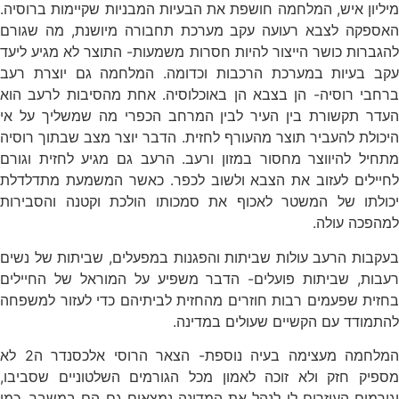
מיליון איש, המלחמה חושפת את הבעיות המבניות שקיימות ברוסיה.
האספקה לצבא רעועה עקב מערכת תחבורה מיושנת, מה שגורם
להגברות כושר הייצור להיות חסרות משמעות- התוצר לא מגיע ליעד
עקב בעיות במערכת הרכבות וכדומה. המלחמה גם יוצרת רעב
ברחבי רוסיה- הן בצבא הן באוכלוסיה. אחת מהסיבות לרעב הוא
העדר תקשורת בין העיר לבין המרחב הכפרי מה שמשליך על אי
היכולת להעביר תוצר מהעורף לחזית. הדבר יוצר מצב שבתוך רוסיה
מתחיל להיווצר מחסור במזון ורעב. הרעב גם מגיע לחזית וגורם
לחיילים לעזוב את הצבא ולשוב לכפר. כאשר המשמעת מתדלדלת
יכולתו של המשטר לאכוף את סמכותו הולכת וקטנה והסבירות
למהפכה עולה.
בעקבות הרעב עולות שביתות והפגנות במפעלים, שביתות של נשים
רעבות, שביתות פועלים- הדבר משפיע על המוראל של החיילים
בחזית שפעמים רבות חוזרים מהחזית לביתיהם כדי לעזור למשפחה
להתמודד עם הקשיים שעולים במדינה.
המלחמה מעצימה בעיה נוספת- הצאר הרוסי אלכסנדר ה2 לא
מספיק חזק ולא זוכה לאמון מכל הגורמים השלטוניים שסביבו,
וגורמים העוזרים לו לנהל את המדינה נמצאים גם הם במשבר, כמו