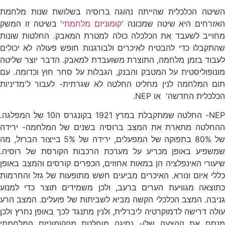
השיטה הכלכלית שהייתה נהוגה ברוסיה בשלושת שנות מלחמת
האזרחים היא שיטה שמכונה '
קומוניזם מלחמתי
' בשיטה זו המשק
מחוייב לשעבד את הכלכלה כולה למטרת המאבק. החלטות שונות
שהתקבלו כדי להבטיח לאיכרים ולבורגנות חופש פעולה לא יכולים
לעבוד בזמן מלחמה, התוצרת משועבדת למאבק. הדבר יוצר שליטה
מונופוליסטית על המטבק והבנק, הגבלות על סחר חוץ וכדומה. עם
תום המלחמה לנין מחליט החלטה לא שגרתית- לעבור ל'מדיניות
הכלכלית החדשה' או NEP.
NEP- החלטה שמתקבלת במרץ 1921 בקונגרס ה10 של המפלגה.
ההחלטה מתארת את המצב ברוסיה בשנים של המלחמה- ירידה
של 80% בתפוקה של המפעלים, ירידה של 5% בייצור הברזל, מה
שמשפיע באופן מכריע על מערכת הרכבות הקורסת של רוסיה.
שיעורי האינפלציה הן במאות אחוזים, הכפרים קורסים והמצב באופן
כללי איום ונורא. האיכרים מביעים חשש מתופעות של גזל והחרמות
כתוצאה מגוויעת הערים ברעב, ולכן משמידים תוצר כדי למנוע
גניבה. המצב הכלכלי הקשה מביא לשביתות של פועלים. המצב הרע
עולה דרישה לדמוקרטיה ליברלית, ולנין מתנגד לכך באופן נחרץ ולכן
מנסח את ההצעה שלו- נסיגה מוחלטת מהקומוניזם המלחמתי