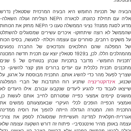
המפלגה.
הבעיה של תכניות החומש היא הבעיה המרכזית שסטאלין נדרש
אליה עם תחילת כהונתו. לכאורה הNEP הצליחה ועולה השאלה-
מדוע לסגת ממנה? נציגי הממשלה טענו כי הNEP מחזק את הכוחות
שהממשל לא רוצה שיתחזקו- איכרים עשירים שמסוגלים להשתלט
על משקים רחבים, סוחרים עם עוצמה ויכולת- למעשה, בסיס הכוח
של המפלגה שהם החלכאים והנדכאים של החברה נפגעים
מהמהלכים הללו. לכן, ב1929 סטאלין יוצא עם תכנית חדשה המכונה
'תכניות החומש'- מדובר בתכניות שבהן בטווחים של 5 שנים
מתכננים תכנית כלכלית עם יעדים ברורים וזמן קצר להשיגן- כך
שצריך לפעול מהר כדי להשיג אותם. התכנית מבוססת על ארגון, על
כנוע,
אינדוקטרינציה
שתניע רוח התנדבות של חברי המפלגה
שייצאו לעבוד כדי להגיע ליעדים שנקבעו עבורם. אילו היעדים לא
מושגים קיימים אמצעי כפייה שמטרתם לחייב אותם לעשות כן,
ואמצעי הכפייה הופכים לכלי העיקרי שבאמצעותם ממשים את
התכנית הזה. המטרה הגדולה הייתה להפוך את רוסיה ממדינה
אגררית-חקלאית למדינה תעשייתית שמסוגלת לספק את צורכי
עצמה באופן מהיר ואינטנסיבי- פיתוח זה דורש השקעה עצומה שלא
יכולה להגיע מהמשק הפרטי אלא דרושה הצבר הון ראשוני גדול