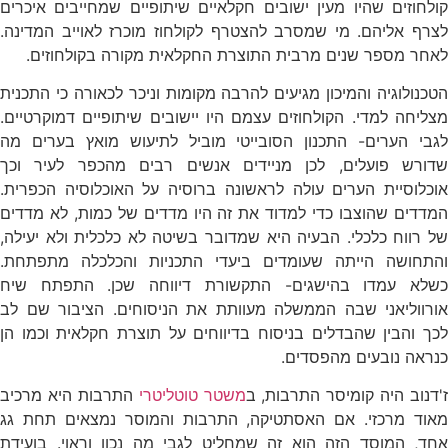
קולחוזים שהיו מעין ישובים חקלאיים שיתופיים שמחייבים איכרים
לצרף אליהם. מי שמסרב להצטרף לקולחוז מוכרז לאוייב המדינה.
לאחר מספר שנים מרבית התוצרת החקלאית מקורה בקולחוזים.
הטכנולוגיה והמיכון מגיעים להרבה מקומות וניכר לכאורה כי התכנית
מצליחה למדי. הקולחוזים עצמם היו יישובים שיתופיים דמוקרטיים.
לגבי הערים- התכנון הסובייטי מוביל לתיעוש מואץ בערים מה
שדורש פועלים, לכן מניידים אנשים רבים מהכפר לעיר וכך
אוכלוסיית הערים עולה לראשונה ברוסיה על האוכלוסיה הכפרית.
המדדים שהוצבו כדי למדוד את זה היו מדדים של כמות, לא מדדים
של רווח כלכלי. הבעיה היא שמדובר בשיטה לא כלכלית ולא יעילה,
והתחושה הייתה שעומדים ביעדי התכניות והכלכלה מתפתחת.
כשלא עמדו בהישגים- התקשורת דיווחה שכן. התפתח שיח
אורווליאני שבה הממשלה מעוותת את הניסוחים. הציבור שם לב
לכך והבין שהבדלים בניסוח בדיווחים על תוצרת חקלאית וכמו הן
כנראה נובעים מהפסדים.
ז'דנוב היה קומיסר התרבות, ב
משטר טוטליטרי
התרבות היא מרכיב
מאוד מרכזי. אם האסתטיקה, התרבות והמוסר נמצאים תחת גג
אחד, המוסד הזה הוא זה שמחליט לגבי מה נכון וראוי. בועידת