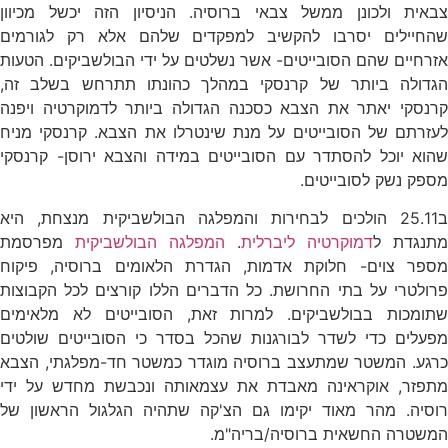
צבאית ולכונן ממשל צבאי ברוסיה. הניסיון הזה יכשל מכיוון
שהחיילים יסרבו להקשיב למפקדים שלהם אלא רק לגורמים
אזרחיים שהם הסובייטים- אשר נשלטים על ידי הבולשביקים. הטעות
הגדולה ביותר של קרנסקי במהלך כהונתו תתרחש בשלב זה,
קרנסקי יאתר את הצבא כסכנה הגדולה ביותר לדמוקרטיה ויפנה
לעזרתם של הסובייטים על מנת שינטרלו את הצבא. קרנסקי מניח
שהוא יוכל להסתדר עם הסובייטים במידה והצבא ירוסן- קרנסקי
מספק נשק לסובייטים.
ב25.11 הולכים לבחירות והמפלגה הבולשביקית מנצחת, היא
מתנגדת ל
דמוקרטיה ליברלית
.
המפלגה הבולשביקית
מפרסמת
מספר צוים- חלוקת אדמות, הגדרת הלאומים ברוסיה, פיקוח
פרולטרי על בתי החרושת. כל הדברים הללו קורצים לכל הקבוצות
שתומכות בבולשביקים. למרות זאת, הסובייטים לא מלאימים
מפעלים כדי לשדר לבורגנות שהכל בסדר כי הסובייטים שולטים
כרגע. המשטר שמתעצב ברוסיה מוגדר כמשטר חד-מפלגתי, הצבא
מתפזר, אוקראינה מאבדת את עצמאותה ונכבשת מחדש על ידי
רוסיה. מהר מאוד יקימו גם הצ'קה שתהיה הגלגול הראשון של
המשטרה החשאית ברוסיה/בריה"מ.