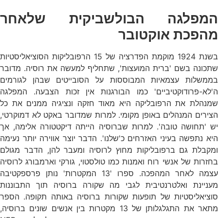
המפלגה הבולשביקית שלאחר
מהפכת אוקטובר
בשנת 1924 מוקמת הפדרציה של 15 הרפובליקות הסוציאליסטיות
שתכונה בשם 'ברית המועצות', שתחליף למעשה את רוסיה. מדובר
בממשלות עצמאיות המבוססות על הסובייטים שבהן לגורמים
ה'לא-פרודוקטיביים' כמו הבורגנות אין זכות הצבעה. המפלגה
שמנהלת את הרפובליקה היא מאוד חזקה ונציגיה ממנים את כל
הצירים המנהלים באופן מקומי. למרות שמדובר באקט לא דמוקרטי,
יש 'תחושה טובה'. למרות שברוסיה הייתה דיקטטורה אלימה, אך
היא נתפשה בעיני האזרחים כ'שלנו'. הדבר יוצר אווירה יותר נעימה
ומקבלת גם ברפובליקות מחוץ לרוסיה ומעבר להן, הדבר מגולם
בחזרות של אנשי רוח ואמנות כמו טולסטוי, גורקי וארמבורג לרוסיה
עצמה לאחר המהפכה. ספרו '13 המקטרות' נותן פרספקטיבה
מעניינת ואלטרנטיבית לגבי מה שקורה ברוסיה תוך התבוננות
סוציאליסטיות של תופעות שקורות ברוסיה באותה תקופה. הספר
מתאר את התגלגלותן של 13 מקטרות בין אנשים שונים ברוסיה,