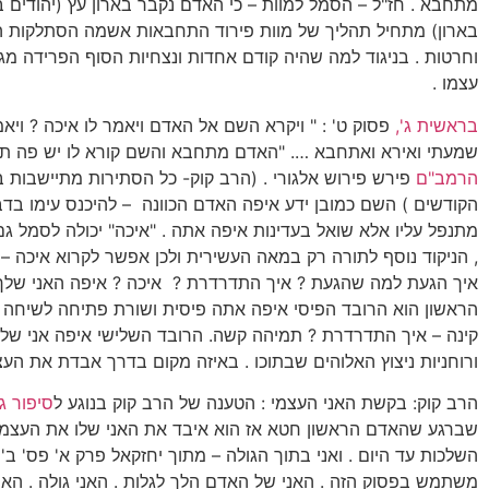
מתחבא . חז"ל – הסמל למוות – כי האדם נקבר בארון עץ (יהודים ב
בארון) מתחיל תהליך של מוות פירוד התחבאות אשמה הסתלקות ה
וחרטות . בניגוד למה שהיה קודם אחדות ונצחיות הסוף הפרידה מגן
עצמו .
בראשית ג',
פסוק ט' : " ויקרא השם אל האדם ויאמר לו איכה ? ויא
שמעתי ואירא ואתחבא …. "האדם מתחבא והשם קורא לו יש פה תיאו
הרמב"ם
פירש פירוש אלגורי . (הרב קוק- כל הסתירות מתיישבות ב
הקודשים ) השם כמובן ידע איפה האדם הכוונה – להיכנס עימו בדב
מתנפל עליו אלא שואל בעדינות איפה אתה . "איכה" יכולה לסמל ג
, הניקוד נוסף לתורה רק במאה העשירית ולכן אפשר לקרוא איכה – 
איך הגעת למה שהגעת ? איך התדרדרת ? איכה ? איפה האני שלך 
הראשון הוא הרובד הפיסי איפה אתה פיסית ושורת פתיחה לשיחה .
קינה – איך התדרדרת ? תמיהה קשה. הרובד השלישי איפה אני שלך
ורוחניות ניצוץ האלוהים שבתוכו . באיזה מקום בדרך אבדת את העצ
הרב קוק: בקשת האני העצמי : הטענה של הרב קוק בנוגע ל
סיפור ג
שברגע שהאדם הראשון חטא אז הוא איבד את האני שלו את העצמיו
השלכות עד היום . ואני בתוך הגולה – מתוך יחזקאל פרק א' פס' ב'
משתמש בפסוק הזה . האני של האדם הלך לגלות . האני גולה . הא