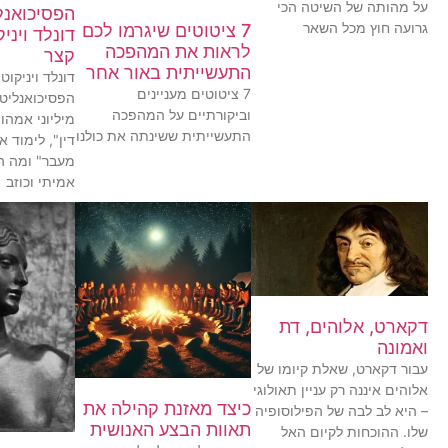
על מהותה של השיטה הכי
הפסיכואנל
גרועה חוץ מכל השאר
7 ציטוטים שיגרמו לכם
דונלד ויני
לראות את המהפכה
קצר
התעשייתית באור אחר
דונלד ויניקוט,
7 ציטוטים מעניינים
הפסיכואנליט
וביקורתיים על המהפכה
מיליוני אמהו
התעשייתית ששינתה את כולנו
דין", לימוד א
מעבר" ומה ה
אמיתי וכוזב
דקארט, אלוהים, דת
ואמונה
עבור דקארט, שאלת קיומו של
אלוהים איננה רק עניין תאולוגי
כיצד מאזנת קהילה את
– היא לב לבה של הפילוסופיה
תאוות הבצע האנושית
שלו. ההוכחות לקיום האל