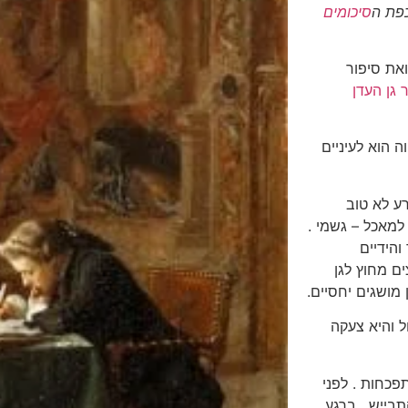
פת ה
סיכומים
את סיפור
 גן העדן
ה הוא לעיניים
ע לא טוב
למאכל – גשמי .
והידיים
ם מחוץ לגן
מושגים יחסיים.
ל והיא צעקה
פכחות . לפני
בייש . ברגע