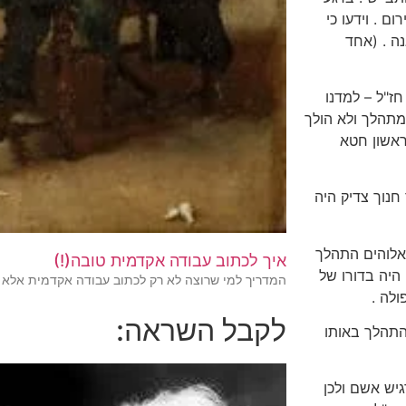
 . וידעו כי
ה . (אחד
ז"ל – למדנו
מתהלך ולא הולך
ראשון חטא
 חנוך צדיק היה
אלוהים התהלך
איך לכתוב עבודה אקדמית טובה(!)
 היה בדורו של
המדריך למי שרוצה לא רק לכתוב עבודה אקדמית אלא
לה .
לקבל השראה:
התהלך באותו
יש אשם ולכן