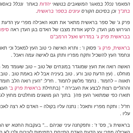
המאמר נכלל במאגר המשאבים בנושאי
יהדות
באתר ונכלל באסוכ
בתנ"ך
וכן בסיכום הקורס
עיונים בספר בראשית
.
פרק ג' של ספר בראשית מתאר את חטא האכילה מפרי עץ הדעת ו
הגירוש מגן העדן. לרקע אודות מצבו של האדם בגן העדן ראה
סיפור
בבראשית פרק ג' במדרש ואצל הרמב"ם
בראשית, פרק ג'
פסוק ו' : ותרא האישה כי טוב העץ למאכל וכי תאוו
ונחמד העץ להשכיל ותקח מפריו ותתן גם לאישה עמה ויאכל .
האשה רואה את העץ שמוגדר במונחים של טוב – טוב שעומד מול ר
מוחלט . (עץ הדעת טוב ורע . טוב בעיניה אבל לא באמת טוב . טוב 
תאווה – לחמוד . נחמד מלשון לחמוד . חז"ל: "העין רואה הלב חומד 
והרגליים רצות לבצע את העבירה " (בתחילת
בראשית פרק ב'
העצי
תוארו כפי שמתואר העץ פה( בתוך הגן מושגים מוחלטים מחוץ לגן 
חז"ל : ותקח מפריו ותאכל : נתנה עליו בקולה – האדם לא רצה לאכו
עליו .
בראשית ג', פס' ז' : ותפקחנה עיני שניהם …" בעקבות החטא יש הת
האכילה מפרי עץ הדעת האדם התייחס בתמימות לעירום ולכן לא הת