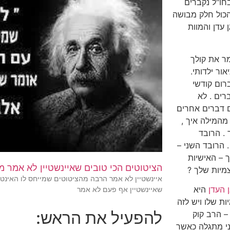
חו"ל נקברים
כול חלק מבושה
 עדן והמוות
מר את קולך
ר ילדותי.
רום קודשי
רים . לא
ם דברים אחרים
מהמילה איך ,
. הרובד
 הרובד השני –
 – האישיות
הציטוטים הכי טובים שאיינשטיין לא אמר מ
מיות שלך ?
איינשטיין לא אמר הרבה מהציטוטים שמייחס לו האינטר
ן העדן
היא
שאיינשטיין אף פעם לא אמר
ת שלו ויש לזה
להפעיל את הראש:
 – הרב קוק
ני מתגלה כאשר