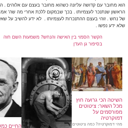
הוא מחובר עם קדושה עליונה כשהוא מחובר בעצם עם אלוהים . 
הראשון שנתנכר לעצמיותו . בכך שבמקום ללכת אחרי מה שה' אמר 
של נחש . זוהי בעצם ההתנכרות לעצמיותו . לא ידע להשיב על שאל
שלא ידע נפשו .
הקשר הסמוי בין האישה והנחש? משמעות השם חוה
בסיפור גן העדן
השיטה הכי גרועה חוץ
מכל השאר: ציטוטים
מפורסמים על
דמוקרטיה
מהי דמוקרטיה? כמה ציטוטים
החיים כמש