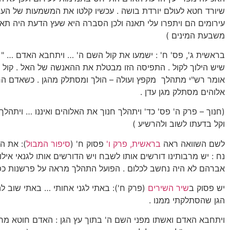
שיורד חטא לעולם יורדת בושה . עכשיו קלטו את המשמעות של העירום
עירומים הם ויתפרו עלי תאנה ולכן הסברה היא שעץ הדעת היה תאנ
משבעת המינים )
בראשית ג', פס' ח' : ישמעו את קול השם ה' … ויתחבא האדם … " ח
שיש הילוך לקול . התפיסה הזו מבטלת את ההאנשה של האל . קול 
אומר רש"י מתהלך מקפץ ועולה – הולך ומסתלק מהגן . כשאדם ה
אלוהים מסתלק מגן עדן .
(חנוך – פרק ה' פס' כד' ויתהלך חנוך את האלוהים ואיננו … ויתהלך
וקל בדעתו לשוב ולהרשיע )
לשם השוואה ראה
בראשית, פרק ו'
פסוק ח' (
סיפור המבול
): את ה
נח : יש מרבותינו דורשים אותו לשבח ויש הדורשים אותו לגנאי אילו
אברהם לא היה נחשב לכלום . הפועל התהלך מראה על פרשנות כפו
יש פסוק ב
שיר השירים
(פרק ח'): באתי לגני אחותי … באתי שוב ל
הגן שהסתלקתי ממנו .
ויתחבא האדם ואשתו מפני השם ה' בתוך עץ הגן : האדם חוטא מרג