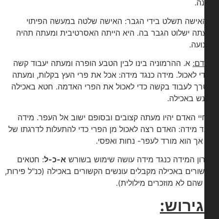
ה.
אישה תשלט בידי הגבר: האישה שלטה במעשה הפיתוי
תה ישלוט הגבר בה. היא הייתה האסרטיבית ומעתה תהיה
ועה.
ם:
א. ההרמוניה בינו לבין הטבע הופרה ומעתה יעבוד קשה
י לאכול. מידה כנגד מידה: אכל את פרי העץ בקלות, ומעתה
רך לעבוד בקשה כדי לאכול את הפרי האדמה. חטא באכילה
נש באכילה.
יי האדם יהיו מעתה קצובים ובסופם ישוב אל העפר. מידה
ד מידה: האדם רצה לאכול מן הפרי כדי להתעלות לדרגתו של
 אך הוא מורד לעפר- נחות ואפסי.
ון המידה כנגד מידה עושה שימוש בשורש
א-כ-ל
: חטאים
ורים באכילה מקבלים עונשים הקשורים באכילה (כנ"ל פירות,
שהם לא מוזכרים מילולית).
ירוש: