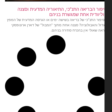
פור הבריאה התנ"כי, התיאוריה המדעית וסצנה
ליוודית אחת שמגשרת בניהם
יפור התנ"כי של בריאה בשישה ימים או הגרסה המדעית של המפץ
דול והאבולוציה? סצנה אחת מתוך "המבול" של דארן ארונופסקי
אה שאולי אין בהכרח סתירה בניהם.