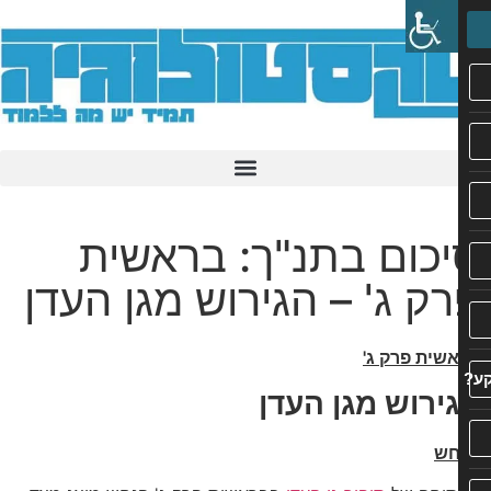
כום בתנ"ך: בראשית
ק ג' – הגירוש מגן העדן
שית פרק ג'
ירוש מגן העדן
חש