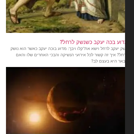
וע בכה יעקב כשנשק לרחל?
שק יעקב לרחל וישא את־קלו ויבך: מדוע בוכה יעקב כאשר הוא נושק
חל? איך זה קשור לכל אירועי הנשיקה והבכי האחרים שלו והאם
אר היא בעצם לב?