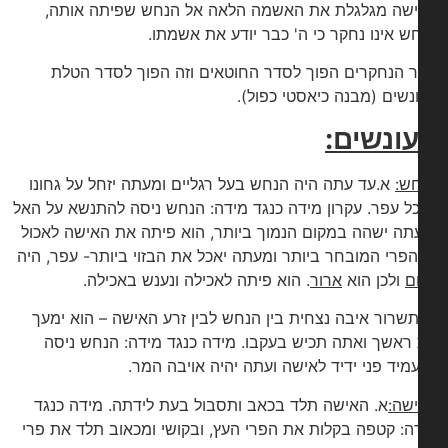
שה מגלגלת את האשמה הלאה אל הנחש שפיתה אותה,
ש אינו נחקר כי ה' כבר יודע את אשמתו.
 הנחקרים הפוך לסדר החוטאים וזה הפוך לסדר הטלת
נשים (מבנה כיאסטי כפול).
ונשים:
ש:
א.עד עתה היה הנחש בעל רגליים ומעתה יזחל על גחונו
כל עפר. עקרון מידה כנגד מידה: הנחש ניסה להתנשא על האל
תה ישהה במקום הנמוך ביותר, הוא פיתה את האישה לאכול
הפרי המובחר ביותר ומעתה יאכל את הבזוי ביותר- עפר, היה
ם
ולכן הוא
ארור
. הוא פיתה לאכילה ונענש באכילה.
תשרור איבה נצחית בין הנחש לבין זרע האישה – הוא ימעך
ראשך ואתה תכיש בעקבו. מידה כנגד מידה: הנחש ניסה
מיד פני ידיד לאישה ועתה יהיה אויבה המר.
שה:
א. האישה תלד בכאב ותסבול בעת לידתה. מידה כנגד
ה: קטפה בקלות את הפרי העץ, ובקושי ומכאוב תלד את פרי