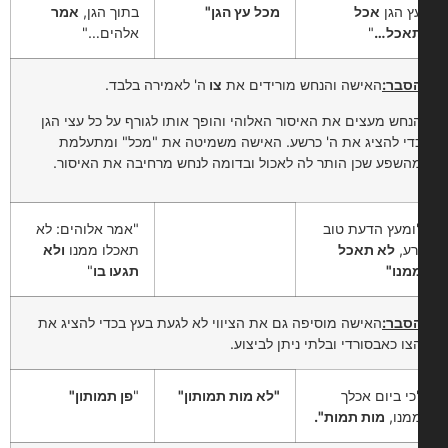
ץ הגן
אכל
מכל עץ הגן"
בתוך הגן,
אמר
אכל…
"
אלהים…"
סבר:
האישה והנחש מורידים את
צו
ה' לאמירה בלבד.
נחש מעצים את האיסור האלוהי והופך אותו לגורף על כל עצי הגן
די להציג את ה' כרשע. האישה משמיטה את "מכל" ומתעלמת
השפע שכן הותר לה לאכול ובדומה לנחש מרחיבה את האיסור.
ומעץ הדעת טוב
"אמר אלוהים: לא
רע,
לא תאכל
תאכלו ממנו
ולא
מנו"
תגעו בו
"
סבר:
האישה מוסיפה גם את הציווי לא לגעת בעץ בכדי להציג את
צו כאבסורדי ובלתי ניתן לביצוע.
כי ביום אכלך
"לא מות תמותון"
"
פן תמותון"
מנו,
מות תמות".