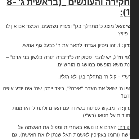
החקירה והעונשים _(בראשית ג' 8-
1
י:
האל מוצג כ"מתהלך בגן" וצעדיו נשמעים, הכיצד אם אין לו
פיזי?
ון:
1. זהו ניסיון אגדתי לתאר את ה' כבעל גוף אנושי.
לפי חז"ל, יש להבין פסוק זה כ"דיברה תורה בלשון בני אדם" –
ת נושא מופשט במושגים מוחשיים.
י:
ה' שואל את האדם "איכה?", כיצד ייתכן שה' אינו יודע איפה
ם?
ון:
ה' מבקש לפתוח בשיחה עם האדם ולתת לו הזדמנות
וודות על חטאו (רש"י).
ירה:
האדם אינו נושא באחריות ומפיל את האשמה על
שה (ורומז בעקיפין לאשמת האל שנתן לו את האישה). גם