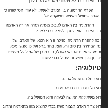
ם. האדם כבר לא צמחוני מאז יצא מגן-העדן.
.
הפרת ההרמוניה בין האדם לאשתו
: לא עוד יחסי שוויון כי
הגבר שמושל באישה ותשוקתה אליו.
.
ההרמוניה בין האדם לטבע
: מעתה תהיה ארורה האדמה
ור האדם והוא יצטרך לעמול בכדי לאכול.
בה להפרת הרמוניה ונפילה זו היא חטאו של האדם, שלו
נה הבחירה בין טוב ורע והוא בחר ברע ועל כן נענש. מכאן
מע שהאדם אחראי לגורלו, הן במובן של גמול על מעשים
ם והן בכך שמעתה יעמול בכדי לשרוד.
יולוגיה:
וע זוחל הנחש על גחונו.
וע הלידה כרוכה בכאב ועצב.
וע משתוקקת האישה לבעלה והוא המושל בה.
וע צריך האדם לעבור קשה בכדי להוציא מזון מהאדמה ומדוע