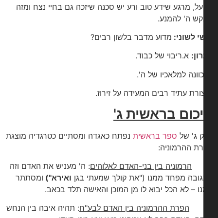
ל, מרגע שידע טוב ורע יש סכנה שיזכה גם בחיי נצח ומזה
ש ה' להמנע.
י לשוני:
מדוע מדבר בלשון רבים?
ון:
א.ריבוי של כבוד.
כוונה למלאכיו של ה'.
צורת עתיד רבים המעידה על זירוז.
כום בראשית ג'
 ג' של
ספר בראשית
נפתח כאגדה ומסתיים כטרגדיה מוצגת
ת ההרמוניה:
.
הרמוניה בין בני-האדם לאלוהים
: ה' מעניש את האדם וזה
ובה מפחד ממנו ("את קולך שמעתי בגן
ואירא")
ומסתתר
ו – לא הכל יבוא לו מן המוכן והאישה תלד בכאב.
.
הפרת ההרמוניה בין האדם לבע"ח
: תהיה איבה בין הנחש