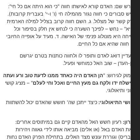
ש שם: האדם קורא לאישתו חווה "כי הוא היתה אם כל חי":
יש סבורים כי חווה נגזר מהמילה חי (ו' ו-י' בעברית קרובות).
ק קשר של מצלול. ג. השם חווה קרוב בצליל למילה הארמית
יא" – נחש – לפיכך השערה כי לנחש אין חלק בסיפור וכל
חה היא מונולוג פנימי של האישה. ד. מעיד על אופייה החיובי
חווה שהיא אם כל החיים.
עדיין דואג לאדם ותופר לו ולחווה כותנות בטרם יגרשם
-העדן – שוב האל כמוחשי ופעיל.
מוק לגירוש: "
הן האדם היה כאחד ממנו לדעת טוב ורע ועתה
ישלח ידו ולקח גם מעץ החיים ואכל וחי לעלם
" – מציג קושי
י ותיאולוגי.
שי התיאולוגי:
כיצד ייתכן שה' חושש שהאדם יכול להשתוות
ון:
רעיון חשש האל מהאדם קיים גם במיתוסים אחרים:
ת האדם באל (או אלים) מביאה אותו לידי גאווה ויהירות
בריס) וגוררת עונש מצד האלים. בתחילת הפרק האדם נחות