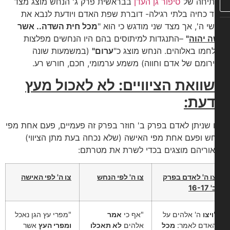
יחה של
סיפור גן העדן
בבראשית פרק ג' הנחש מוצג מצד
 כחיה בלתי רגילה- דוברת שפת האדם ויודעת לנבא את
י ה', אך מצד שני מודגש כי הוא "
מכל חית השדה.. אשר
 יהוה
"
–התנגדות למיתוסים בהם היו הנחשים מפלצות
חמו באלוהים. הנחש מוצג כ"
ערום"
(במשמעות שונה
רומם של אדם וחווה) משמע ערמומי, חכם, חורש רע.
וואת הציוויים: לא לאכול מעץ
עת:
 שניתן לאדם בפרק ב' חוזר בפרק זה פעמיים, פעם אחת מפי
ש ופעם אחת מפי האישה (שלא נכחה בעת מתן הציווי)
אוריהם מוצגים בכדי לשרת את מטרתם:
ו ה' לאדם בפרק
צו ה' לפי הנחש
צו ה' לפי האישה
16-17
ויצו
ה' אלהים על
"אף כי
אמר
"מפרי עץ הגן נאכל
אדם לאמר:
מכל
אלהים
לא תאכלו
ומפרי העץ
אשר