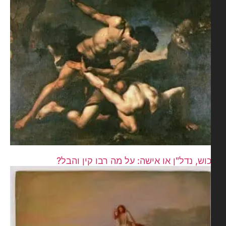
וש, נדל"ן או אישה: על מה רבו קין והבל?