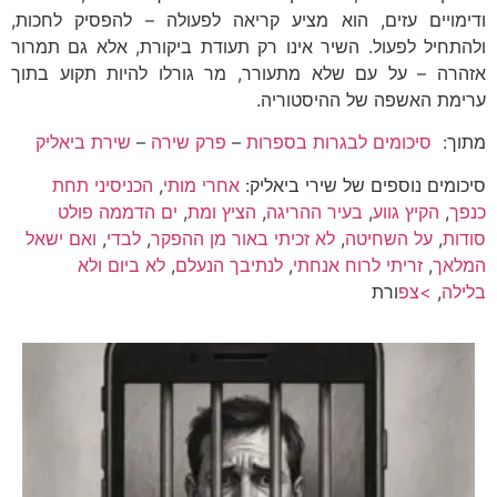
ודימויים עזים, הוא מציע קריאה לפעולה – להפסיק לחכות,
ולהתחיל לפעול. השיר אינו רק תעודת ביקורת, אלא גם תמרור
אזהרה – על עם שלא מתעורר, מר גורלו להיות תקוע בתוך
ערימת האשפה של ההיסטוריה.
מתוך:
סיכומים לבגרות בספרות
–
פרק שירה
–
שירת ביאליק
סיכומים נוספים של שירי ביאליק:
אחרי מותי
,
הכניסיני תחת
כנפך
,
הקיץ גווע
,
בעיר ההריגה
,
הציץ ומת
,
ים הדממה פולט
סודות
,
על השחיטה
,
לא זכיתי באור מן ההפקר
,
לבדי
,
ואם ישאל
המלאך
,
זריתי לרוח אנחתי
,
לנתיבך הנעלם
,
לא ביום ולא
בלילה
,
>צפ
ורת