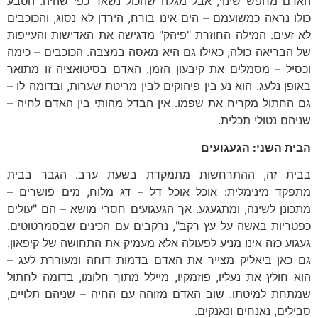
האדם מחפש שינוי, אבל מגלה שהכול נשאר כפי שהיה. הטבע
כולו נראה כמשועמם – הים אינו בורח, הירדן לא נסוג, והכוכבים
לא זעים. המילה החוזרת "פיהק" מדגישה את האדישות והעייפות
של הבריאה כולה, כאילו גם היא מאסה במצבה. הכוכבים – כימה
וכסיל – מסמלים את קיבעון הזמן. האדם בסיטואציה זו מתואר
באופן נלעג. הוא נע בין פיהוקים לבין מריטת שערות, ובדומה לו –
גם החתול מקריח את שפמו. אין הבדל מהותי בין האדם לחיה –
שניהם נטולי תכלית.
הבית השני: הגעגועים
בבית זה, ההתרחשות מתמקדת בשעת ערב. הגבר בבית
מתפקד מינימלית: אוכל אוכל דל – דג מלוח, מים פושרים –
מתכונן לשינה, ומתגעגע. אך הגעגועים חסרי מושא – הם "עולים
כפטריות באשה על עץ רקב", נרקבים עם הכינים שבסמרטוטים.
געגוע כזה אינו מניע לפעולה אלא מעמיק את התחושה של קיפאון.
גם כאן ביאליק מצייר את האדם בדמות דוחה ומעוררת לעג –
הוא חולץ את נעליו, פוזמקיו, מיילל מתוך חלומו, בדומה לחתול
שמתחת למיטתו. שוב האדם מזוהה עם החיה – שניהם תלויים,
סבילים, נאנחים ונאנקים.