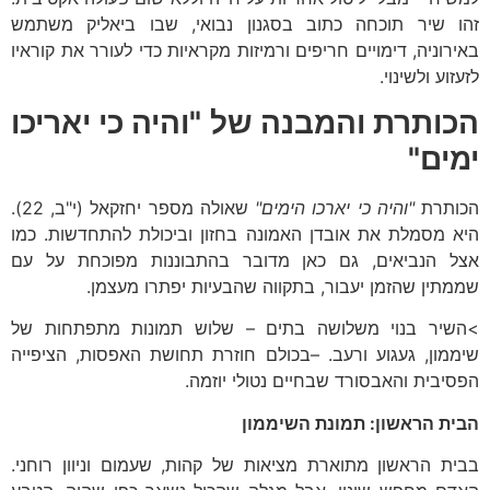
זהו שיר תוכחה כתוב בסגנון נבואי, שבו ביאליק משתמש
באירוניה, דימויים חריפים ורמיזות מקראיות כדי לעורר את קוראיו
לזעזוע ולשינוי.
הכותרת והמבנה של "והיה כי יאריכו
ימים"
הכותרת
"והיה כי יארכו הימים"
שאולה מספר יחזקאל (י"ב, 22).
היא מסמלת את אובדן האמונה בחזון וביכולת להתחדשות. כמו
אצל הנביאים, גם כאן מדובר בהתבוננות מפוכחת על עם
שממתין שהזמן יעבור, בתקווה שהבעיות יפתרו מעצמן.
>השיר בנוי משלושה בתים – שלוש תמונות מתפתחות של
שיממון, געגוע ורעב. –בכולם חוזרת תחושת האפסות, הציפייה
הפסיבית והאבסורד שבחיים נטולי יוזמה.
הבית הראשון: תמונת השיממון
בבית הראשון מתוארת מציאות של קהות, שעמום וניוון רוחני.