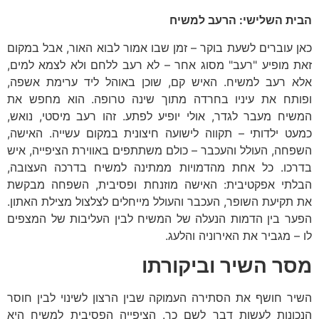
הבית השלישי: הרעב למשיח
כאן עוברים לשעת בוקר – זמן שבו אמור לבוא האור, אבל במקום
זאת מופיע "רעב" מסוג אחר – לא רעב ללחם ולא לצמא למים,
אלא רעב למשיח. האיש קם, שוכן באוהל ליד ערימת אשפה,
ופותח את עיניו בחרדה מתוך שינה טרופה. הוא מחפש את
המשיח מעבר לגדר, אולי יופיע לפתע. זהו רעב מיסטי, נואש,
כמעט ילדותי – תקווה לישועה חיצונית במקום עשייה. האישה,
השפחה, העולל והעכבר – כולם משתתפים באווירת הציפייה, איש
בדרכו. כל אחת מהדמויות ממתינה למשיח בדרכה העצובה,
הבלתי אפקטיבית: האישה מוזנחת ופסיבית, השפחה מבקשת
את תקיעת השופר, העכבר והעולל מייחלים לצלצול מצילת האתון.
הפער בין הדמות הנעלה של המשיח לבין העליבות של המצפים
לו – מגביר את האירוניה והלעג.
מסר השיר וביקורתו
השיר חושף את הסתירה העמוקה שבין הרצון לשינוי לבין חוסר
הנכונות לעשות דבר לשם כך. הציפייה הפסיבית למשיח היא