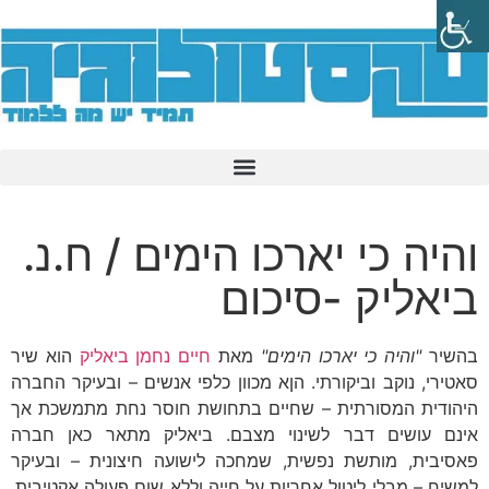
והיה כי יארכו הימים / ח.נ.
ביאליק -סיכום
בהשיר
"והיה כי יארכו הימים"
מאת
חיים נחמן ביאליק
הוא שיר
סאטירי, נוקב וביקורתי. הןא מכוון כלפי אנשים – ובעיקר החברה
היהודית המסורתית – שחיים בתחושת חוסר נחת מתמשכת אך
אינם עושים דבר לשינוי מצבם. ביאליק מתאר כאן חברה
פאסיבית, מותשת נפשית, שמחכה לישועה חיצונית – ובעיקר
למשיח – מבלי ליטול אחריות על חייה וללא שום פעולה אקטיבית.