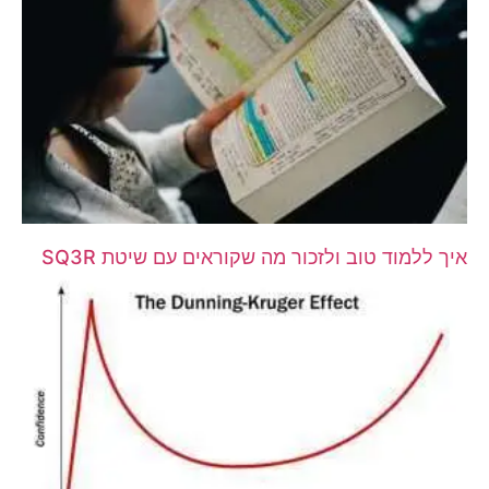
איך ללמוד טוב ולזכור מה שקוראים עם שיטת SQ3R