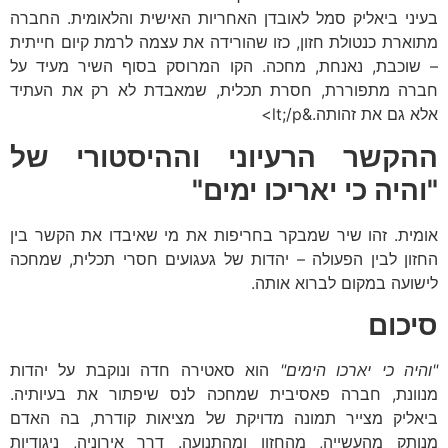
בעיני ביאליק סמל לאובדן האחריות האישית והלאומית. החברה
מתוארת כנטולת חזון, כזו שהורידה את עצמה לרמת קיום חייתית
– שוכבת, נאנחת, מחכה. הקו המרוסק בסוף השיר מעיד על
חברה מתפוררת, חסרת תכלית, שמאבדת לא רק את העתיד
אלא גם את זהותה.&lt;/p>
ההקשר הרעיוני וההיסטורי של
"והיה כי יאריכו ימים"
אומית. זהו שיר שמבקר בחריפות את מי שאיבדו את הקשר בין
החזון לבין הפעולה – יהדות של געגועים חסרי תכלית, שמחכה
לישועה במקום לברוא אותה.
סיכום
"והיה כי יארכו הימים"
הוא סאטירה חדה ונוקבת על יהדות
מנוונת, חברה פאסיבית שמחכה לנס שיפתור את בעיותיה.
ביאליק מצייר תמונה מדויקת של מציאות קודרת, בה האדם
מנותק מהעשייה, מהחזון ומהתנועה. דרך אירוניה, ניגודיות