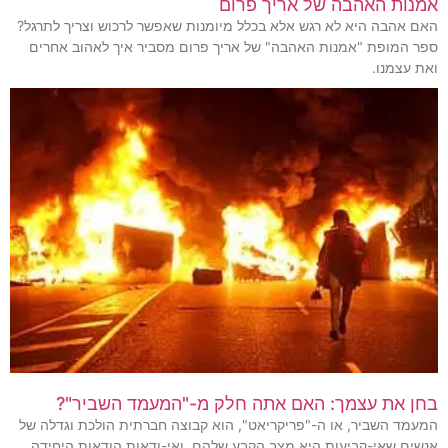
אמנות האהבה של אריך פרום
האם אהבה היא לא רגש אלא בכלל מיומנות שאפשר לרכוש וצריך לתרגל?
ספר המופת "אמנות האהבה" של אריך פרום מסביר איך לאהוב אחרים
ואת עצמנו.
בחן את עצמך: האם אתה חלק מ-"המעמד השביר"?
המעמד השביר, או ה-"פריקריאט", הוא קבוצה חברתית הולכת וגדלה של
אנשים שאי-קביעות היא מצב הקבע שלהם, ואי-ודאות הודאות היחידה.