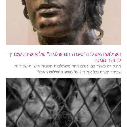
השילוש האפל: ה"סערה המושלמת" של אישיות שצריך
להזהר ממנה
מה קורה כאשר בבן-אדם אחד משתלבות תכונות אישיות שליליות
שביחד יוצרת נבל אמיתי? על מושג ה"שילוש האפל"