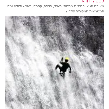
קססה ודודא
מאיפה הגיעו המילים מסטול, סאחי, פלפה, קססה, פארש ודודא ומה
המשמעות המקורית שלהן?