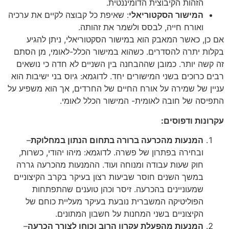
הזהות הקיבוצית הדומיננטית.
המישור הסקטוריאלי
: שאיפת כל קבוצה לקיים את ערכיה
ואורח חייה, לבסס ולשמר את זהותה.
אם כן, כאשר המאבק הוא במישור הסקטוריאלי, ניתן להגיע
בקלות יתרה להסדרים. כשהוא במישור הכלל-לאומי, מן הסתם
זה קשה יותר. כמובן שההבחנה בין השניים לא חדה כי נושאים
רבים כרוכים בשני המישורים יחד. לדוגמא: גיוס בני ישיבות הוא
עניין של שמירה על אורח החיים של החרדים, אך הוא משפיע על
התפיסה של חובה לאומית- המישור הכלל לאומי.
עקרונות ודפוסים:
המנעות מהכרעה ברורה בתחום הנתון במחלוקת
–
ובחירה בפתרון של פשרה. לדוגמא: מיהו יהודי, כשרות,
חוק שעות עבודה ומנוחה ועוד. ההמנעות מהכרעה גררה
במשך השנים חוסר שביעות רצון בעיקר בקרב הקיצוניים
שמעוניינים בהכרעה. זיסר וכהן טוענים שהתפתחות
הפוליטיקה המשברית נובעת בעיקר מעליית כוחם של
הקיצוניים בשני המחנות על חשבון המתונים.
המנעות מהפעלת עקרון הרוב וכוחו לצורך הכרעה
–