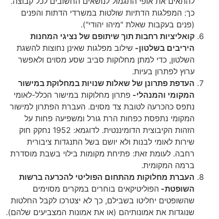
להתאים את אופי התגמול לנושאים החשובים לכל קבוצה.
כך: המפלגות הדתיות שולטות במשרדי הדתות והפנים
(פנים בעקבות שאלת "מיהו יהודי").
קואליציות רחבות תוך שיתופם של נציגי המחנות
היריבים בשלטון-
שילוב מפלגות שאינן נחוצות להשגת
השלטון, כדי למתן מחלוקות סביב שסע מסוים ולאפשר
ערוץ לפתרון בעיות.
העדפת פתרונן של שאלות שנויות במחלוקת במישור
המקומי והמנהלי-
פתרון מחלוקות במישור הכלל-לאומי
נתפס כהכרעה לטובת צד מסוים. העברת הפתרון למישור
המקומי נתפסת כפחות הרת גורל ומשפיעה פחות על
הזהות הקיבוצית הדומיננטית. לדוגמא: 1952 נחקק חוק
שירות לאומי לבנות ולא יושם בשל התנגדות ציבורית
רחבה. לעומת זאת: פתיחת מקומות בילוי בשבת מוסדרת
ברמה המקומית.
העברת מחלוקות מהתחום הפוליטי להכרעה ברשות
השופטת-
הפוליטיקאים בוחרים במקרים מסוימים
שהשופטים יחליטו בשבילם, כך לא יצטרכו לקבל החלטות
שנוגדות את אמונותיהם (או את אמונות המצביעים שלהם).