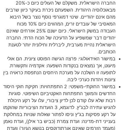
החברה הישראלית. משקלם של העולים כיום כ-20%
מבאוכלוסיה היהודית. השפעתם ניכרת בעיקר כיוון שרבים
מהם אינם יהודיים. שינוי דמוגרפי נוסף נוצר בשל היבוא
המאסיבי של עובדים זרים, המהווים כיום 10% מכוח
העבודה במשק הישראלי. כיום ישנם 25% אזרחים שאינם
יהודים דבר שמשפיע על הדעיכה של הכוח הדתי. החברה
הישראלית נהיית מערבית, ליברלית וחילונית יותר לטענת
הכותבים.
במישור האידאולוגי: פרצה הגישה הפוסט ציונית. הם אולי
מיעוט, אך נמצאים בנקודות השפעה: אקדמיה ותקשורת.
לתופעה זו השלכה על מערכת היחסים הנתפסת כראויה בין
ציונות ויהדות כערכי ליבה.
במישור החוקתי-משפטי: 2 התפתחויות: חקיקת חוקי היסוד
החדשים והמשך התפתחות האקטיביזם השיפוטי. סוגיות
רבות שלא עלו קודם לכן לדיון ציבורי, עלו על רקע היכולת
להגיש עתירה לבג"ץ. לדוגמא, 3 הועדות הציבוריות שהוקמו
על רקע פסיקות בג"ץ וניסו לפתור שאלות שנויות במחלוקת
בענייני דת-מדינה: ועדת צמרת (כביש בר אילן), ועדת נאמן
(מעמד הזרמים שאינם אורתודוקסים בנושא הגיור) וועדת