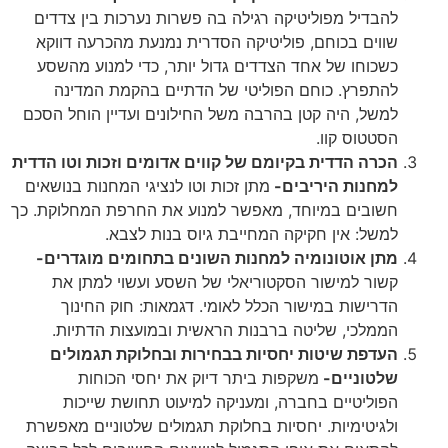
להבדיל מפוליטיקה רגילה בה פשרות נערכות בין צדדים
שווים בכוחם, פוליטיקה הסדרית נמנעת מהכרעה דווקא
כשכוחו של אחד הצדדים גדול יותר, כדי למנוע מהשסע
להתפרץ. כוחם הפוליטי של הדתיים בהקמת המדינה
למשל, היה קטן בהרבה משל החילונים ועדיין הוחל הסכם
הסטטוס קוו.
הכרה הדדית בקיומם של קווים אדומים וזכות וטו הדדית
למחנות היריבים-
מתן זכות וטו לנציגי המחנות בנושאים
חשובים במיוחד, מאפשר למנוע את החרפת המחלוקת. כך
למשל: אין חקיקה המחייבת גיוס בנות לצבא.
מתן אוטונומיה למחנות השונים בתחומים מוגדרים-
קשור למישור הסקטוריאלי של השסע ועשוי למתן את
הדרישות במישור הכלל לאומי. דגמאות: חוק החינוך
הממלכי, שליטה ברבנות הראשית ובמועצות הדתיות.
העדפת שיטות יחסיות בבחירות ובחלוקת תגמולים
שלטוניים-
משקפות ביתר דיוק את יחסי הכוחות
הפוליטיים בחברה, ומעניקה למיעוט תחושת שייכות
ולגיטימיות. יחסיות בחלוקת תגמולים שלטוניים מאפשרת