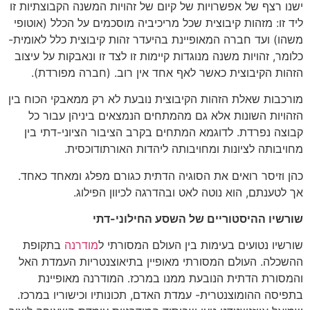
ישנו רצף של אפשרויות של קיום של זהויות המשנה הקבוצתיות זו
ליד זו: מזהות קיבוצית שכל מריכיביה מוסכמים על הכלל (אוטופי
משהו) ועד חברה המאופיינת בהיעדר זהות קיבוצית כלל לאומית-
כלומר, זהויות משנה מנוגדות קיימות זו לצד זו ונאבקות על עיצוב
הזהות הקיבוצית כאשר לאף אחד אין רוב. (חברה מפורדת).
מורכבות שאלת הזהות הקיבוצית נובעת לא רק ממאבקי הכוח בין
הזהויות השונות אלא גם מהמתחים הנמצאים ביניהן עבור כל
קבוצה נפרדת. לדוגמא המתחים בקרב הציבור הציוני-דתי בין
מחויבותה לציונות ומחויבותה ליהדות האורתודוכסית.
כהן וזיסר רואים את הסוגיה הדתית כגורם מפלג ומאחד כאחד.
אך לטענתם, הוא נוטה לאט ובהדרגה לכיוון הפילוג.
שורשיו ההיסטוריים של השסע החילוני-דתי
שורשיו נטועים בעימות בין העולם המסורתי ל
מודרנה
בתקופת
ההשכלה. העולם המסורתי מאופיין בתיאוצנטריות העמדת האל
והמסורת הדתית הנובעת ממנו במרכז. המודרנה מאופיינת
בתפיסה ההומוצנטרית- עמדת האדם, תכונותיו וכישוריו במרכז.