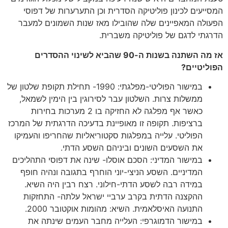
המסייעים לכינון פוליטיקה הסדרית וכן התערערות של דפוסי
הפעולה המאפיינים שלה שהובילו מאז שנות השמונים למעבר
הדרגתי לדגם של פוליטיקה משברית.
אז מה השתנה בשנות ה-
90
שהביא לשינוי ההסדרים
הפוליטיים?
במישור הפוליטי-מפלגתי: 1990- תחילת תקופת שלטון של
ממשלות צרות. השלטון עבר לסירוגין בין הימין לשמאל,
כאשר אף מפלגה לא החזיקה בו 2 מערכות בחירות
ברציפות. תקופה זו מאופיינת בדעיכה הדרגתית של המרכז
הפוליטי. עלייה במפלגות סקטוריאליות שהחריפו והעמיקו
את השסעים השונים וביניהם השסע הדתי.
במישור המדיני: הסכם אוסלו- שינה את דפוסי התהליכים
המדיניים. השסע הניצי-יוני הוחרף בתגובה ונהיה חופף
במידה רבה לשסע הדתי-חילוני. רצח רבין היה השיא.
ההקצנה הדתית בקרב ערביי ישראל עלתה- התחזקות
התנועה האיסלאמית. השיא: מהומות אוקטובר 2000.
במישור הדמוגרפי: העלייה מחבר העמים שינתה את