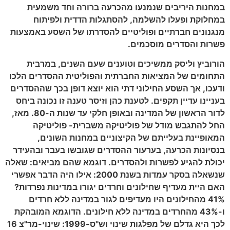
במחנות היריבים שנמנעו מהכרעה ברורה וחד משמעית
במחלוקת ופעלו להשלמה, להסתגלות הדדית ולפיתוח
מנגנונים חברתיים ופוליטיים להסדרתו של השסע באמצעות
פשרות והסדרים מוסכמים.
הורוביץ וליסק ממשיכים וטוענים שעם השנים, במרבית
התחומים של המציאות החברתית והפוליטית ההסדרים הלכו
ודעכו, אך השסע החילוני דתי הוא יוצא דופן בכך שההסדרים
בעניינו עדיין תקפים. לטענת כהן וזיסר טענה זו נכונה ביחס
לדור הראשון של המדינה ובאופן חלקי עד שנות ה-
80
. מאז,
החל להתגבש מודל של פוליטיקה משברית-
פוליטיקה
המאופיינת בעלייתם של הקיצוניים במחנות השונים,
בנסיונות הכרעה, בערעור ההסדרים שגובשו בעבר ובהעידר
יכולת להגיע לפשרות ולהסדרים. דוגמא שהם מביאים: שאלה
שנשאלה בסקר עמדות בשנת
2000
: אילו היה הדבר אפשרי
האם היית מעדיף שחילונים וחרדים יגורו במדינות נפרדות?
41%
מהחילונים היו מעדיפים לגור במדינה ללא חרדים
ו-
43%
מהחרדים במדינה ללא חילונים. הדוגמא המובהקת
לכך היא גדלם של מפלגות שינוי וש"ס-
1999
: שינוי-מר"צ
16