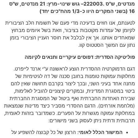
מנדטים, ש"ס .
2003
22
– גוש שינוי-מרץ:
21
מנדטים, ש"ס
16
(בשני המקרים היוו כ-
1/3
מהח"כים יחד)
לטענתם, אנו חוזים בדעיכה מדי פעם של תשומת הלב הציבורית
לקיומן של עמדות מקוטבות בציבור, וזאת בשל איומים מבחוץ
שמאחדים אותנו. אך אין לבלבל את חוסר העניין הציבורי בזמן
נתון עם המשך הסטטוס קוו.
פוליטיקה הסדרית: דפוסים עיקריים ותנאים לקיומה
דגם הדמוקרטיה ההסדרית הוצע לראשונה ע"י ארנד לייפרט.
מחלוקות עמוקות טומנות בחובן סכנה של דה לגיטימיות של
מחנה אחד בעיני השני, ובכך ליצור בקרבם תחושה שאין להם
ביטוי במסגרת המדינית, ובמקרים קיצוניים להוביל לאלימות,
שבירת האחדות החברתית ואף ביטול של המסגרת החברתית
(מלחמת אזרחים). הדגם ההסדרי מסביר כיצד מדינות שנמצאות
במחלוקת עמוקה מגשרות על הפערים. כשמדובר בזהות לאומית,
תרבותית ודתית ניתן לעסוק בשני מישורים:
המישור הכלל לאומי
: הרצון של כל קבוצה להשפיע על