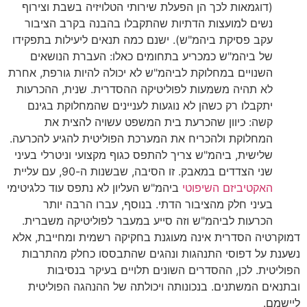
(דוגמאות לכך הן הפעלת שירותי הטלויזיה בשבת וצירוף
נשים למועצות הדתיות שהתקבלו בהבנה בקרב הציבור
עקב פסיקת ביהמ"ש). ישנם כמה תנאים ליעילות בתפקידו
של ביהמ"ש כמכריע בתחומים כאלו: העברת הנושאים
השנויים במחלוקת לביהמ"ש לא יכולה להיות גורפת, אחרת
לא תהיה משמעות לפוליטיקה ההסדרית. שנית, ההכרעות
יתקבלו רק כשהן לא נוגעות לעניינים שהמחלוקת בגינם
קשה: כיוון שהכרעת בית המשפט עשויה להצית את
המחלוקת ולהכריח את המערכת הפוליטית להגיע להכרעה.
שלישית, ביהמ"ש צריך להתפס כגוף מקצועי וניטרלי בעיני
שני הצדדים במאבק. זו הסיבה, שבשנות ה-90, עם עליית
האקטיביזם השיפוטי
ביהמ"ש העליון לא נתפס עוד כלגיטימי
בעיני חלק מהציבור הדתי. בנוסף, עברו הרבה יותר
הכרעות לביהמ"ש וזה סייע במעבר לפוליטיקה משברית.
דמוקרטיה הסדרית אינה מעוגנת בחקיקה רשמית ומחייבת, אלא
נשענת על דפוסי התנהגות ונהגים שהתבססו כחלק מהתרבות
הפוליטית. לכן, ההסדרים השונים תלויים בעיקר בנסיבות
ובתנאים המשתנים. בנכונותה ויכולתה של ההנהגה הפוליטית
ליישמם.