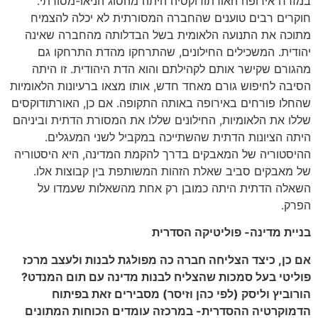
במזרח אירופה האורתודוקסיה היתה מהסוג הניאו-מסורתי.
חוקרים רבים טוענים שהחברה המסורתית לא יכלה להצמיח
מתוכה את התנועה הלאומית בשל הבדלותה מהחברה שאינה
יהודית. המשכילים החילונים, שהתרחקו מהדת התרחקו גם
מהגורם שקישר אותם לקהילתם והוא הדת היהודית. זו היתה
הסיבה לחיפוש גורם מאחד חדש, אותו מצאו ברעיונות הלאומיות
שהחלו פורחים באירופה באותה התקופה. אם כן, האורתודוקסים
שללו את הלאומיות, החילונים שללו את המסורת הדתית וביניהם
היתה הציונות הדתית שהשתייכה במקביל לשני המעגלים.
ההיסטוריה של המאבקים בדרך להקמת המדינה, היא היסטוריה
של מאבקים סביב שאלת הזהות המשותפת בין קבוצות אלו.
השאלה הדתית היתה כמובן רק אחת מהשאלות שעמדו על
הפרק.
בניית מדינה- פוליטיקה הסדרית
אם כן, כיצד הצליחה חברה כה מפולגת לבנות ולעצב מרכז
פוליטי בעל סמכות שהצליח לבנות מדינה עם תום המנדט?
הורוביץ וליסק (לפי כהן וזיסר) מסבירים זאת בפיתוח
הדמוקרטיה ההסדרית- במרכזה עומדים הכוחות המתונים