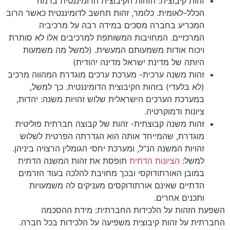
זהות קיבוצית: הזהות הקיבוצית הדומיננטית ברמה
הכלל-לאומית. כלומר, זהות תחשב לדומיננטית כאשר הרוב
המכריע בחברה מסכים במידה רבה על מרכיביה
המרכזיים. המחויבות המשותפת למרכיבים אלו לא סותרת
ויכוח אודות משמעותם המעשית. (למשל מה משמעות
היותה של מדינת ישראל מדינה יהודית)
זהות משנה ערכית- מערכת ערכים מוגדרת המהווה מרכיב
(לא בלעדי) בזהות הקיבוצית הדומיננטית. כך למשל,
במערכת הערכים הישראלית שלוש זהויות משנה: יהדות,
ציונות ודמוקרטיה.
זהות משנה קבוצתית- זהות של קבוצה חברתית פוליטית
מוגדרת, שהמייחד אותה הוא הגדרתה הפרטית לשלוש
זהויות המשנה הנ"ל, ומערכת יחסי הגומלין הרצויה ביניהן.
למשל:
הציונות הדתית
תופסת את זהות המשנה הדתית
במובן האורתודוקסי ובכך מחויבת להלכה בעוד הזרמים
הדתיים שאינם אורתודוקסים מעניקים לה משמעויות
ותכנים אחרים.
השפעת הזהות על הלכידות החברתית: מידת ההסכמה
החברתית על זהות קיבוצית משפיעה על הלכידות בכל חברה.