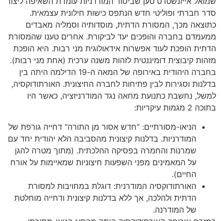
שמואל אייזנשטדט טען שביסוד המודרניות עומדת השאיפה ליצור
סדר חברתי ופוליטי חדש הנתפס כישות חילונית עצמאית.
כתוצאה מכך, המסורת הדתית, מוסדותיה וסמליה מאבדים
ממעמדם בחברה והופכים יעד לביקורת. אחרים טענו שהמסורת
הדתית הופכת לעוד אפשרות אידאולוגית מני רבות. היא הופכת
מזהות קיבוצית דומיננטית לזהות משנה ערכית (אחת מני רבות).
בחברה היהודית באירופה של המאה ה-19 הדילמה היתה בין
בדלנות וסגירות לבין פתיחות לחברה החיצונית. האורתודוקסיה,
למשל, נחשבת כתנועת מחאה נגד המודרניזציה, כאשר היו
בתוכה 2 מגמות עיקריות:
הניאו-מסורתיים: "חדש אסור מן התורה" דחייה גורפת של
המודרניות. בדלנות קיצונית מהסביבה הלא יהודית יחד עם
שמרנות והחמרה בפסיקה ההלכתית. (מתוך מטרה להגן
על המאמינים מפני השפעות חיצוניות שמאיימות על אורח
החיים).
האורתודוקסיה המודרנית: דוגלת במחויבות למסורת
הדתית ולהלכה, אך ללא בדלנות קיצונית ודחייה מוחלטת
של המודרנה.