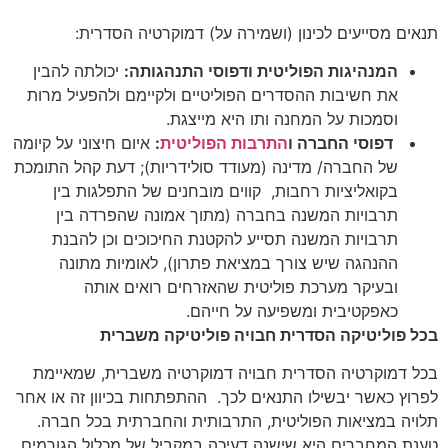
תנאים מסייעים לכינון (ושמירה על) דמוקרטיה הסדרית:
המנהיגות הפוליטית ודפוסי התנהגותה:
יכולתה להבין
את חשיבות ההסדרים הפוליטיים ולקיימם ולהפעיל מרות
וסמכות על המחנה ותו היא מייצגת.
דפוסי החברה ו
התרבות הפוליטית
:
איום חיצוני על קיומה
של החברה/ מדינה (מעודד סולידריות); דעת קהל התומכת
בקואליציות רחבות, קווים מובחנים של התפלגות בין
תרבויות המשנה בחברה (מתוך אמונה שהפרדה בין
תרבויות המשנה תסייע להקטנת החיכוכים וכן להבנת
ההנהגה שיש צורך במציאת פתרון), לאומיות מתונה
ובעיקר מערכת פוליטית שהאזרחים רואים אותה
כאפקטיבית ומשפיעה על חייהם.
בכל פוליטיקה הסדרית חבויה פוליטיקה משברית
בכל דמוקרטיה הסדרית חבויה דמוקרטיה משברית, שמאיימת
לפרוץ כאשר יבשילו התנאים לכך. ההתפתחות בכיוון זה או אחר
תלויה במציאות הפוליטית, התרבותית והחברתית בכל חברה.
טענת המחברים היא שישנה דעיכה במקביל של מכלול הגורמים