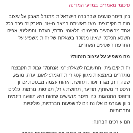
סיכומי מאמרים במדעי המדינה
כהן וזיסר טוענים שבחברה הישראלית מתנהל מאבק על עיצוב
הזהות הקיבוצית, מאז ראשיתה במאה ה-19. מאבק זה ניכר בכל
אחד מהשסעים הקיימים: הלאומי, הדתי, העדתי והפוליטי. אפילו
השסע הכלכלי שאינו ממוקד בשאלות של זהות משפיע על
החרפת השסעים האחרים.
מה משפיע על עיצוב הזהות?
זהות קיבוצית- התשובה לשאלה: "מי אנחנו?" גבולות הקבוצה
מוגדרים באמצעות מגוון קטגוריות דוגמת: לאום, עדה, מוצא,
שפה, דת, מגדר ועוד. תחושת הזהות עצמה מבססת זכרון
היסטורי משותף, תודעה, תחושת גורל, תפיסות, נורמות, כללים
ודפוסי התנהגות. כהן וזיסר מדגישים שזהות היא תופעה דינמית
כיוון שגורמים אלו נתונים להשפעות חברתיות, פוליטיות
ותרבותיות.
הם עורכים הבחנה: