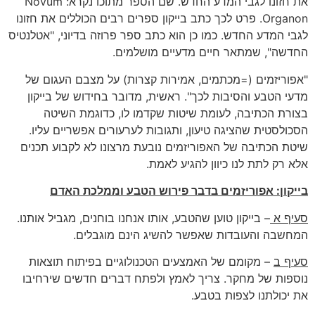
את חזונו לגבי המדע החדש. שם הספר מתוכו נקרא: Novum
Organon. פרט לכך כתב בייקון ספרים רבים הכוללים את חזונו
לגבי המדע החדש. כמו כן הוא כתב ספר פרוזה בדיוני, "אטלנטיס
החדשה", שמתאר חיים מדעיים מושלמים.
"אפוריזמים (=מכתמים, אמירות קצרות) על מצבם העגום של
מדעי הטבע והסיבות לכך". ראשית, מדובר בחידוש של בייקון
בצורת הכתיבה, לעומת שיטות שקדמו לו, כדוגמת השיטה
הסכולסטית שהציגה טיעון, ותגובות לערעורים אפשריים עליו.
שיטת הכתיבה של האפוריזמים נובעת מרצונו לא לקבוע תכנים
אלא רק לתת לנו כיוון להגיע לאמת.
בייקון: אפוריזמים בדבר פירוש הטבע וממלכת האדם
סעיף א
– בייקון טוען שהטבע, אותו אנחנו בוחנים, מגביל אותנו.
המחשבה והעובדות שאפשר להשיג הינם מוגבלים.
סעיף ב
– מקומם של האמצעים הטכנולוגיים בפיתוח תוצאות
נוספות של מחקר. צריך לאמץ ולפתח דברים חדשים שירחיבו
את יכולתנו לצפות בטבע.