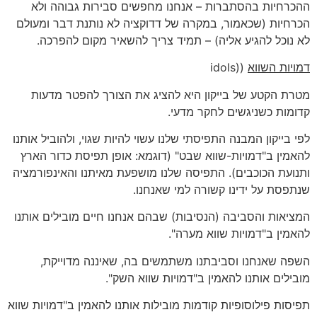
ההכרחיות בהסתברות – אנחנו מחפשים סבירות גבוהה ולא
הכרחיות (שכאמור, במקרה של דדוקציה לא נותנת דבר ומעולם
לא נוכל להגיע אליה) – תמיד צריך להשאיר מקום להפרכה.
דמויות השווא
((idols
מטרת הקטע של בייקון היא להציג את הצורך להפטר מדעות
קדומות כשניגשים לחקר מדעי.
לפי בייקון המבנה התפיסתי שלנו עשוי להיות שגוי, ולהוביל אותנו
להאמין ב"דמויות-שווא שבט" (דוגמא: אופן תפיסת כדור הארץ
ותנועת הכוכבים). התפיסה שלנו מושפעת מאיתנו והאינפורמציה
שנתפסת על ידינו קשורה למי שאנחנו.
המציאות והסביבה (הנסיבות) שבהם אנחנו חיים מובילים אותנו
להאמין ב"דמויות שווא מערה".
השפה שאנחנו וסביבתנו משתמשים בה, שאיננה מדוייקת,
מובילים אותנו להאמין ב"דמויות שווא השק".
תפיסות פילוסופיות קודמות מובילות אותנו להאמין ב"דמויות שווא