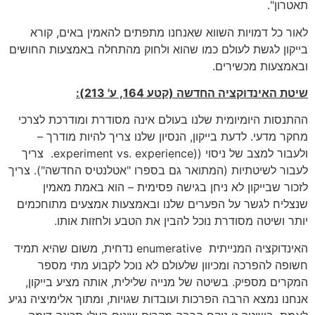
תאטרון".
לאור כל דמויות השווא שאנחנו מתפתים להאמין באים, קורא
בייקון לגשת לעולם כמו שהוא ולחוק מהתחלה באמצעות החושים
ובאמצעות מכשירים.
שיטת האינדוקציה החדשה (קטע 164, ע' 213):
ההתנסות היומיומית שלנו בעולם אינה מסודרת ומודרכת לצרכי
מחקר מדעי. לדעת בייקון, הנסיון שלנו צריך להיות מודרך –
ולעבור למצב של ניסוי ((experiment vs. experience. צריך
לעבור לשיטתיות (המתואר גם בספרו "אטלנטיס החדשה"). צריך
לזכור שבייקון לא ניחן בגישה פסימית – הוא באמת מאמין
שנצליח לגשר על הפערים שלנו ובאמצעות אמצעים מתוחכמים
יותר ושיטה מסודרת נוכל להבין את הטבע ולחזות אותו.
האינדוקציה המנייתית enumerative נדחית, משום שהיא תמיד
חשופה להפרכה ומכיוון שלעולם לא נוכל לקבוע מתי מספר
המקרים מספיק. בשיטה של מנייה שלילית, אותה מציע בייקון,
אנחנו נמצא הרבה הפרכות ועובדות שגויות, ומתוך אלימיציה נגיע