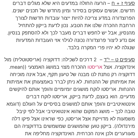
סעיף ז + ח
– הרעה החולה במדעים היא שלא מגלים דברים
חדשים. אנשים עסוקים בסידור ומיון מחדש של תכנים ישנים.
הפרוצדורה במדע צריכה להיות ייצור עובדות חדשות לצורך
הרחבת ההכרה שלנו את הטבע. נכון לדעת בייקון להתחיל
מהנסיון, אבל יש לחפש דברים מעבר לכך ולא להסתפק בנסיון.
אם נדע ליצור פרוצדורה נכונה לגילוי אזי העובדות המדעיות
שנגלה לא יהיו פרי המקרה בלבד.
סעיפים ט – י"ד
– 2 דרכים לשכילה: דדוקציה (אריסטוטלית) מול
אינדוקציה. אצל
אריסטו
ההכרח מצוי במושג האמצעי ((mean.
דדוקציה רק נותנת לנו מבנה של טיעון תקף, אבל אינה מוכיחה
את אמיתותן של ההנחות. לא ניתן לברר באמצעותן את אמיתות
ההנחות. אריסטו לוקח מושגים יומיומיים והופך אותם להיקשים
מדעיים. הוא בעצם, לדעת בייקון, אריסטו לוקח דברים
אינטואיטיביים והופך אותם למושגים בסיסיים על העולם (דוגמא
טובה לכך – מושג המקום שהוא אינטואיטיבי אבל לפי קיבל
משמעות לא מדוייקת אצל אריסטו, כפי שראינו אצל פיקו דלה
מירנדולה). בייקון טוען שהמושגים שמשמשים בדדוקציה הם
מעורערים ולכן אינה הכרחית. האינדוקציה מחליפה את