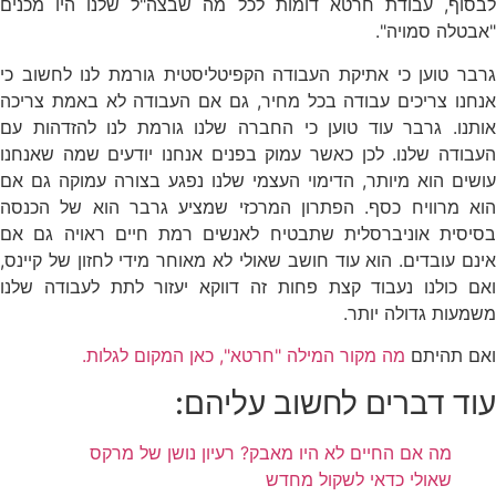
לבסוף, עבודת חרטא דומות לכל מה שבצה"ל שלנו היו מכנים
"אבטלה סמויה".
גרבר טוען כי אתיקת העבודה הקפיטליסטית גורמת לנו לחשוב כי
אנחנו צריכים עבודה בכל מחיר, גם אם העבודה לא באמת צריכה
אותנו. גרבר עוד טוען כי החברה שלנו גורמת לנו להזדהות עם
העבודה שלנו. לכן כאשר עמוק בפנים אנחנו יודעים שמה שאנחנו
עושים הוא מיותר, הדימוי העצמי שלנו נפגע בצורה עמוקה גם אם
הוא מרוויח כסף. הפתרון המרכזי שמציע גרבר הוא של הכנסה
בסיסית אוניברסלית שתבטיח לאנשים רמת חיים ראויה גם אם
אינם עובדים. הוא עוד חושב שאולי לא מאוחר מידי לחזון של קיינס,
ואם כולנו נעבוד קצת פחות זה דווקא יעזור לתת לעבודה שלנו
משמעות גדולה יותר.
ואם תהיתם
מה מקור המילה "חרטא", כאן המקום לגלות.
עוד דברים לחשוב עליהם:
מה אם החיים לא היו מאבק? רעיון נושן של מרקס
שאולי כדאי לשקול מחדש