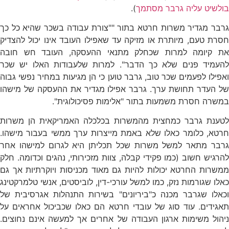
בולשיט עליה גרבר מסתמך
).
גרבר מגדיר משרות חרטא בתור ""צורת עבודה בשכר שהיא כל כך
חסרת טעם, מיותרת או מזיקה עד שאפילו העובד אינו יכול להצדיק
את קיומה למרות שכחלק מתנאי ההעסקה, העובד חש חובה
להעמיד פנים שלא כך הדבר". למרות שלעבודות האלו יש שכר
ואפילו לפעמים שכר טוב, גרבר טוען כי הן מגיעות במחיר נפשי גבוה
של העדר תחושת ערך. גרבר אפילו מגדיר את ההעסקה של מישהו
במשרה חסרת משמעות בתור "אלימות פסיכולוגית".
לטענת גרבר כמחצית מהמשרות בכלכלה האמריקאית הן משרות
חרטא, כלומר כאלו שלא באמת מייצרות ערך ממשי בעבור מישהו.
גרבר מתאר למשל משרות שכל תכליתן היא לגרום למישהו אחר
להרגיש חשוב (כמו פקידי קבלה, צוות מזכירותי, נהגים וכדומה. חלק
ממשרות החרטא יכולות להיות גם מאוד מכניסות ויוקרתיות אך גם
כאלו שגורמות נזק, כמו למשל עורכי-דין, לוביסטים, אנשי טלמרקטינג
וכאלו שגרבר מכנה כ"ביריונים" בשירות התנהלות אגרסיבית של
תאגידים. עוד סוג של עובדי חרטא הם כאלו שכביכול אחראים על
ניהול משימות ארגון העבודה של אחרים אך למעשה אינם נחוצים.