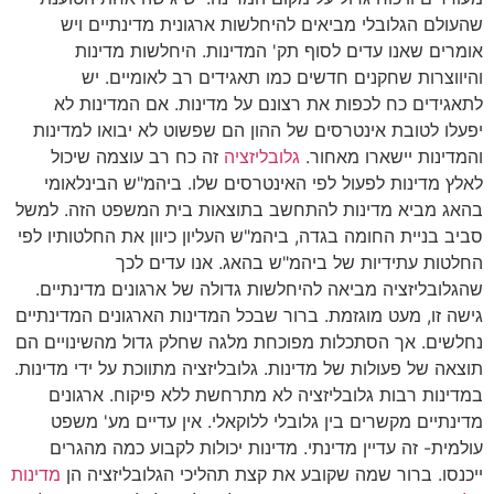
שהעולם הגלובלי מביאים להיחלשות ארגונית מדינתיים ויש
אומרים שאנו עדים לסוף תק' המדינות. היחלשות מדינות
והיווצרות שחקנים חדשים כמו תאגידים רב לאומיים. יש
לתאגידים כח לכפות את רצונם על מדינות. אם המדינות לא
יפעלו לטובת אינטרסים של ההון הם שפשוט לא יבואו למדינות
והמדינות יישארו מאחור.
גלובליזציה
זה כח רב עוצמה שיכול
לאלץ מדינות לפעול לפי האינטרסים שלו. ביהמ"ש הבינלאומי
בהאג מביא מדינות להתחשב בתוצאות בית המשפט הזה. למשל
סביב בניית החומה בגדה, ביהמ"ש העליון כיוון את החלטותיו לפי
החלטות עתידיות של ביהמ"ש בהאג. אנו עדים לכך
שהגלובליזציה מביאה להיחלשות גדולה של ארגונים מדינתיים.
גישה זו, מעט מוגזמת. ברור שבכל המדינות הארגונים המדינתיים
נחלשים. אך הסתכלות מפוכחת מלגה שחלק גדול מהשינויים הם
תוצאה של פעולות של מדינות. גלובליזציה מתווכת על ידי מדינות.
במדינות רבות גלובליזציה לא מתרחשת ללא פיקוח. ארגונים
מדינתיים מקשרים בין גלובלי ללוקאלי. אין עדיים מע' משפט
עולמית- זה עדיין מדינתי. מדינות יכולות לקבוע כמה מהגרים
ייכנסו. ברור שמה שקובע את קצת תהליכי הגלובליזציה הן
מדינות