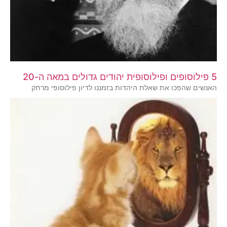
5 פילוסופים ופילוסופית יהודים גדולים במאה ה-20
האנשים שהפכו את שאלת היהדות בזמננו לדיון פילוסופי מרתק