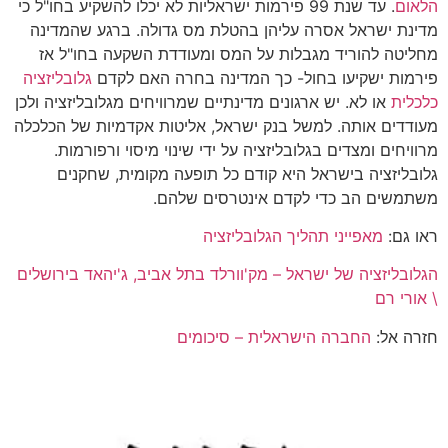
הלאום
. עד שנת 99 פירמות ישראליות לא יכלו להשקיע בחו"ל כי
מדינת ישראל אסרה עליהן בהטלת מס גדולה. ברגע שהמדינה
מחליטה להוריד מגבלות על המס ומעודדת השקעה בחו"ל אז
פירמות ישקיעו בחול- כך המדינה בחרה האם לקדם
גלובליזציה
כלכלית
או לא. יש ארגונים מדינתיים שמרוויחים מגלובליזציה ולכן
מעודדים אותה. למשל בנק ישראל, אליטות אקדמיות של הכלכלה
מרוויחים ומצדים בגלובליזציה על ידי שינוי מיסוי ורפורמות.
גלובליזציה בישראל היא קודם כל תופעה מקומית, שחקנים
משתמשים הב כדי לקדם אינטרסים שלהם.
ראו גם:
מאפייני תהליך הגלובליזציה
הגלובליזציה של ישראל – מק'וורלד בתל אביב, ג'יהאד בירושלים
\ אורי רם
חזרה אל:
החברה הישראלית – סיכומים