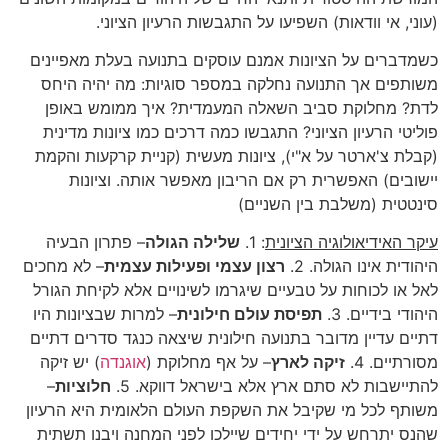
(עוני, אי וודאות) השפיעו על התגבשות הרעיון הציוני.
כשמדברים על הציונות אמנם עוסקים בתנועה בעלת מאפיינים
משותפים אך התנועה נחלקה במספר סוגיות: מה יהיה היחס
לדת? מחלוקת סביב השאלה המעמדית? איך ממומש באופן
פוליטי הרעיון הציוני? התגבשו כמה דרכים כמו ציונות מדינית
(קבלת צ'ארטר על א"י), ציונות מעשית (קניית קרקעות והקמת
יישובים) האפשרית רק אם הריבון מאפשר אותה. וציונות
סינטטית (משלבת בין השניים)
עיקר האידיאולוגיה הציונית
: 1.
שלילה הגולה
– פתרון הבעיה
היהודית אינו הגולה. 2.
רצון עצמי ופעילות עצמית
– לא מחכים
לאל או לכוחות על טבעיים שיגרמו לשינויים אלא לקיחת הגורל
היהודי בידיים. 3.
תפיסת עולם חילונית
– למרות שבציונות היו
דתיים עדיין מדובר בתנועה חילונית שיצאה כנגד סדרים דתיים
מסורתיים. 4.
זיקה לארץ
– על אף מחלוקת (
אוגנדה
) יש זיקה
להתיישבות לא סתם ארץ אלא בישראל דווקא. 5.
חלוציות
–
משותף לכל מי שקיבל את השקפת העולם הלאומית היא הרעיון
שהנס יתרחש על ידי יחידים שיילכו לפני המחנה ויבנו תשתית