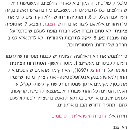
כלכלית, פוליטית וההמון יבוא לאחר החלוצים. המשמעות היא
שהחלוצים יכלו לתבוע זכויות ומשאבים כי הם הגיעו ראשונים, זה
רעיון עם השלכות. 6.
דמות יהודי חדש
– לא רק רוצים לרכז את
כל היהודים אלא גם ליצור אדם חדש.
הצבר
, הצבא. 7.
אוטופיה
ציונית
– לא סתם חברה אלא חברת מופת לעולם שיסתכל על
מה שנבנה כאן. 8.
זיקה לתרבות היהודית
– לא לדת אלא למובן
הרחב של יהדות, היסטוריה וכו'.
כדי לממש את האידיאולוגיה הציונית יש לבנות מוסדות שיתרגמו
רעיונות לביטויים מעשיים; 1. מוסד ראשון-
הסתדרות הציונית
הוקמה על ידי
הרצל
(1897), היא הקימה ארגונים שהופכים את
החזון למעשה:
בנק אנגלופלסטינה
– אתה צריך מוסד שיעמיד
את כסף. מקימים ארגון שמטרתו רכישת קרקעות-
קק"ל
. עד
הקמת המדינה כל ההתישבות היא באמצעות רכישת קרקעות,
לעתים יושבים אריסים בקרקעות ואנשים שצריך לפנות ולשלם
להם- תהליך הדורש מבנים ארגוניים.
חזרה אל:
החברה הישראלית – סיכומים
ראו גם: