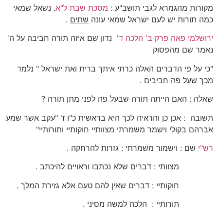
מקורות מהגמרא לגבי תושב"ע :
מסכת שבת ל"א
. נשאל שמאי
כמה תורות יש לעם ישראל שמאי עונה
שתים
.
ירושלמי פאה פרק ב' הלכה ד'
נדון שם איזה תורה חביבה על ה'
נאמר שם מהפסוק
"כי על פי הדברים האלה כרתי איתך ברית ואת ישראל " נלמד
מכך שעל פה חביבים .
שאלה : האם הייתה תורה שבעל פה לפני מתן תורה ?
תשובה : אכן כן והראיה לכך היא בראשית כ"ו ז' "עקב אשר שמע
אברהם בקולי וישמר משמרתי מצוותיי חוקותיי ותורותיי"
רש"י
שם : וישמור משמרתי : גזרות להרחקה .
מצוותי : דברים שלא נכתבו וראויים להיכתב .
חוקותיי : דברים שאין להם טעם אלא גזירת המלך .
תורותיי : הלכה למשה מסיני .