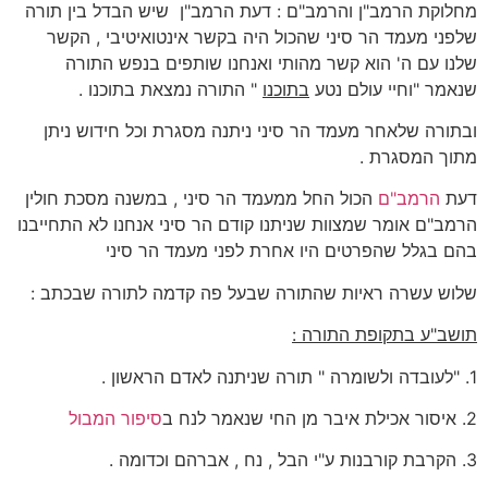
מחלוקת הרמב"ן והרמב"ם : דעת הרמב"ן שיש הבדל בין תורה
שלפני מעמד הר סיני שהכול היה בקשר אינטואיטיבי , הקשר
שלנו עם ה' הוא קשר מהותי ואנחנו שותפים בנפש התורה
שנאמר "וחיי עולם נטע
בתוכנו
" התורה נמצאת בתוכנו .
ובתורה שלאחר מעמד הר סיני ניתנה מסגרת וכל חידוש ניתן
מתוך המסגרת .
דעת
הרמב"ם
הכול החל ממעמד הר סיני , במשנה מסכת חולין
הרמב"ם אומר שמצוות שניתנו קודם הר סיני אנחנו לא התחייבנו
בהם בגלל שהפרטים היו אחרת לפני מעמד הר סיני
שלוש עשרה ראיות שהתורה שבעל פה קדמה לתורה שבכתב :
תושב"ע בתקופת התורה :
1. "לעובדה ולשומרה " תורה שניתנה לאדם הראשון .
2. איסור אכילת איבר מן החי שנאמר לנח ב
סיפור המבול
3. הקרבת קורבנות ע"י הבל , נח , אברהם וכדומה .