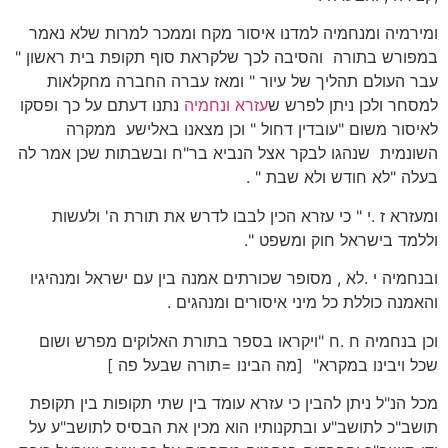
ומירמיה ומנחמיה למדנו איסור מקח וממכר למרות שלא נאמר
במפורש בתורה והסיבה לכך שלקראת סוף תקופת בית ראשון "
עבר העולם תהליך של עיור " ומאז עברה החברה מחקלאות
למסחר ולכן ניתן לפרש ש
עזרא ונחמיה
נתנו דעתם על כך ופסקו
לאיסור משום "עובדין דחול " וכן מצאנו באלישע ממקרה
השונמית שנהגו לבקר אצל הנביא בר"ח ובשבתות שכן אמר לה
בעלה "לא חודש ולא שבת " .
ומעזרא ז .י " כי עזרא הכין לבבו לדרש את תורת ה' ולעשות
וללמד בישראל חוק ומשפט ".
ובנחמיה י .לא , מסופר שכורתים אמנה בין עם ישראל ומנהיגיו
והאמנה כוללת כל מיני איסורים ומנהגים .
וכן בנחמיה ח .ח "ויקראו בספר בתורת האלוקים מפרש ושום
שכל ויבינו במקרא" [מה הבינו =תורה שבעל פה ]
מכל הנ"ל ניתן להבין כי עזרא עומד בין שתי תקופות בין תקופת
תושב"כ לתושב"ע ובתקנותיו הוא מכין את הבסיס לתושב"ע על