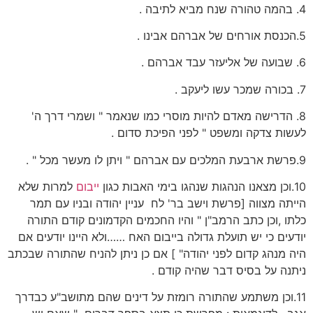
4. בהמה טהורה שנח מביא לתיבה .
5.הכנסת אורחים של אברהם אבינו .
6. שבועה של אליעזר עבד אברהם .
7. בכורה שמכר עשו ליעקב .
8. הדרישה מאדם להיות מוסרי כמו שנאמר " ושמרי דרך ה'
לעשות צדקה ומשפט " לפני הפיכת סדום .
9.פרשת ארבעת המלכים עם אברהם " ויתן לו מעשר מכל " .
10.וכן מצאנו הנהגות שנהגו בימי האבות כגון
ייבום
למרות שלא
הייתה מצווה [פרשת וישב בר' לח עניין יהודה ובניו עם תמר
כלתו ,וכן כתב הרמב"ן " והיו החכמים הקדמונים קודם התורה
יודעים כי יש תועלת גדולה בייבום האח ……ולא היינו יודעים אם
היה מנהג קדום לפני יהודה" ] אם כן ניתן להניח שהתורה שבכתב
ניתנה על בסיס דבר שהיה קודם .
11.וכן משתמע שהתורה רומזת על דינים שהם מתושב"ע כבדרך