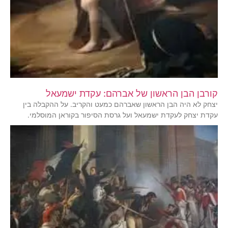
קורבן הבן הראשון של אברהם: עקדת ישמעאל
יצחק לא היה הבן הראשון שאברהם כמעט והקריב. על ההקבלה בין
עקדת יצחק לעקדת ישמעאל ועל גרסת הסיפור בקוראן המוסלמי.