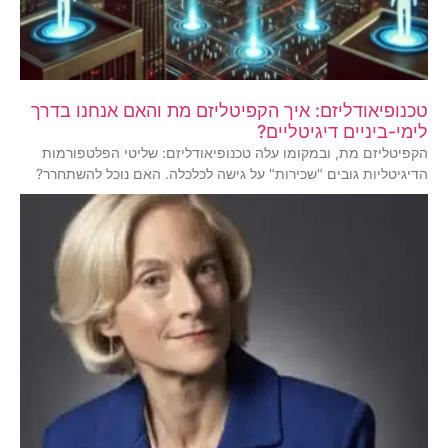
טכנופיאודליזם: איך הקפיטליזם מת והאם אנחנו בדרך
לימי-ביניים דיגיטליים?
הקפיטליזם מת, ובמקומו עלה טכנופיאודליזם: שליטי הפלטפורמות
הדיגיטליות גובים "שכירות" על גישה לכלכלה. האם נוכל להשתחרר?