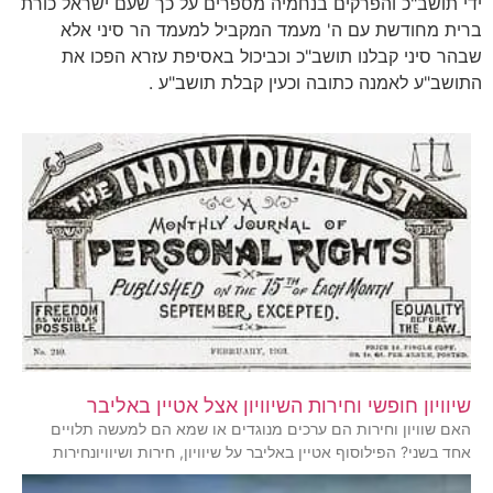
ידי תושב"כ והפרקים בנחמיה מספרים על כך שעם ישראל כורת
ברית מחודשת עם ה' מעמד המקביל למעמד הר סיני אלא
שבהר סיני קבלנו תושב"כ וכביכול באסיפת עזרא הפכו את
התושב"ע לאמנה כתובה וכעין קבלת תושב"ע .
שיוויון חופשי וחירות השיוויון אצל אטיין באליבר
האם שוויון וחירות הם ערכים מנוגדים או שמא הם למעשה תלויים
אחד בשני? הפילוסוף אטיין באליבר על שיוויון, חירות ושיוויונחירות