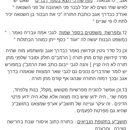
אגב , לדוגמאות :
מפרשת כי תצא בספר דברים
" שאם יש
לאיש שתי נשים לא יוכל לבכר פני האהובה על פני השנואה "
ואח"כ כבדרך אגב כותבת התורה "כי את הבכור בן השנואה יכיר
לתת לו פי שניים "
12.
ומפרשת משפטים בספר שמות
לגבי אמה עבריה נאמר : "
כמשפט הבנות יעשה לה "ועוד " כסף ייתן כמוהר הבתולות "
וכן כל סדר גיטין וקידושין נאמר כבדרך אגב ומשתמע מזה שהיה
סדר קידושין קודם מתן תורה [ הרמב"ם חולק וסובר שלפני מתן
תורה לא היה קניין ] והנה לגבי ייבום כותב זאת הרמב"ן במפורש
יש לומר שהדברים נכונים גם לגבי שאר המצוות שנאמרו בדרך
אגב ובכך רמזה התורה שנהגו אף קודם מתן תורה .
13.וכן אפשר להוכיח מפרשיות מקושש ,מקלל, בנות צלפחד,
פסח שני , היה ידוע שיש בזה מצווה אלא שלא היה ידוע פרטי
הדינים . זה עיקר עניינה של תושב"ע אע"פ שמצאנו בתושב"כ
שהיא גם מפרטת לפעמים .
תושב"ע בתקופת הנביאים
: בתורה כתוב איסורי שבת בחרישה
,קצירה , והבערה .