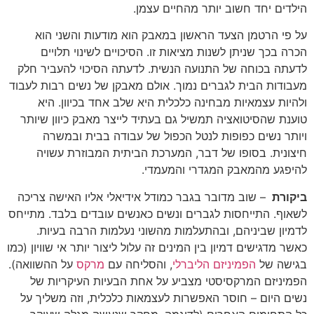
הילדים יחד חשוב יותר מהחיים עצמן.
על פי הרטמן הצעד הראשון במאבק הוא מודעות והשני הוא
הכרה בכך שניתן לשנות מציאות זו. הסיכויים לשינוי תלויים
לדעתה בכוחה של התנועה הנשית. לדעתה הסיכוי להעביר חלק
מעבודות הבית לגברים נמוך. אולם מאבקן של נשים רבות לעבוד
ולהיות עצמאיות מבחינה כלכלית היא שלב אחד בכיוון. היא
טוענת שהסיטואציה תמשיל גם בעתיד לייצר מאבק כיוון שיותר
ויותר נשים כפופות לנטל הכפול של עבודה בבית ובמשרה
חיצונית. בסופו של דבר, המערכת הביתית המבוזרת עשויה
להיפגע מהמאבק המגדרי והמעמדי.
ביקורת
– שוב מדובר בגבר כמודל אידיאלי אליו האישה צריכה
לשאוף. התייחסות לגברים ונשים כאנשים עובדים בלבד. מתייחס
לדמיון שביניהם, ובהתעלמות מהשוני נעלמות הרבה בעיות.
כאשר מדגישים דמיון בין המינים זה עלול ליצור יותר אי שוויון (כמו
בגישה של
הפמיניזם הליברלי
, והסליחה עם
מרקס
על ההשוואה).
הפמיניזם המרקסיסטי מצביע על אחת הבעיות העיקריות של
נשים היום – חוסר האפשרות לעצמאות כלכלית, וזה משליך על