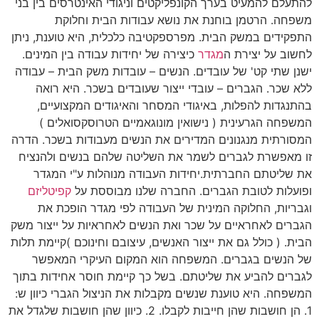
להתעלם להמעיט בערך הקונפליקטים וניגודי האינטרסים בין בני
משפחה. הרטמן בוחנת את נושא עבודות הבית וחלוקת
התפקידים במשק הבית. מפרספקטיבה כלכלית, היא טוענת, ניתן
לחשוב על יצירת ה
מגדר
כיצירה של יחידות עבודה בין המינים.
ישנן שתי קט' של עובדים. הנשים – עובדות משק הבית – עבודה
ללא שכר. הגברים – עובדי ייצור שעובדים בשכר. היא רואה
בהתנגדות להפלות, באיגודי המסחר והאיגודים המקצועיים,
המשפחה הגרעינית ( נישואין מונוגאמיים הטרוסקסואלים )
המסורתית מנגנונים המדירים את הנשים מעבודות בשכר. הדרה
זו מאפשרת לגברים לשמר את השליטה שלהם בנשים ולהנציח
את שליטתם החברתית.יחידות העבודה מנוהלות ע"י המגדר
ופועלות לטובת הגברים. החברה שלנו מבוססת על
קפיטליזם
וגבריות, החלוקה המינית של העבודה לפי מגדר הופכת את
הגברים לאחראיים על שכר ואת הנשים לאחראיות על ייצור משק
הבית. ( כולל גם את ייצור האנשים, עיצובם וחינוכם )קיימת תלות
של הנשים בגברים. המשפחה הוא המקום העיקרי המאפשר
לגברים להביע את שליטתם. בשל כך קיימת חוסר אחידות בתוך
המשפחה. היא טוענת שנשים מקבלות את הניצול הגברי כיוון ש:
1. הן חושבות שהן חייבות לקבלו. 2. כיוון שהן חושבות שלגדל את