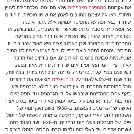
ליהודים בלבד. מה עוד, שמדינות מחוץ לצרפת שאימצו לעצמם
את עקרונות
המהפכה הצרפתית
שלא התייחסו מלכתחילה לעניין
היהודי, ראו את עצמם מחויבים לאמץ את שוויון הזכויות. היהודים
שוחררו באירופה לא מתפיסה עמוקה אלא מתוך אופנה
אירופאית. זה מסביר מדוע שכאשר יש משברים, כמו בווינה, או
בצרפת, מאחר שעניין שווי הזכויות איננו דבר עמוק בתודעה
החברתית זה מתפורר ולכן האמנציפציה היא מאוד שברירית. זו
תפיסה שמנסה להסביר את הכישלון של האמנציפציה לא מתוך
אנטישמיות טבועה בעמים האירופיים. אם בודקים את הדבר
לאורך ציר הזמן האירופי רואים שרדידות זו היא מאוד נכונה.
כשרואים באיזו קלות בגרמניה, מדינה תרבותית ביותר באירופה,
תוך שנתיים-שלוש לאחר
עליית הנאציזם
מוציאים את היהודים
מכל המוסדות החברתיים ואין תנועה רצינית לא בגרמניה ולא
באף אחת מהמדינות שנכבשו על ידי הגרמנים נגד. הפסימיזם
התרבותי שנורדאו מעניק לו ביטוי עמוק בא לידי ביטוי בסיטואציה
הקשה של הגרמנים והנאצים. ב-1938 בשם העקרונות של
השבחת הגזע הארי הגרמני, החליטה גרמניה הנאצית של חיסול
פיסי של מוגבלים בעלי מום גרמניים. מ-1938 ועד 1940 כמה
עשרות אלפים של בעלי מום נלקחו מבתי מחסה וחוסלו בזריקות.