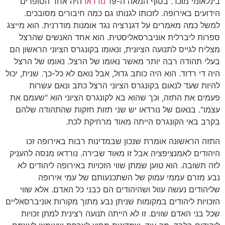
בינלאומי מוכר. בסוף המאה ה-19
נורדאו
היה אחד הסופרים
הידועים באירופה. לזכותו לגנותו גם כמה חיבורים מסובכים.
למשל כמה מאמרים על דגנרציה נגד אומנות מודרנית. הוא מייצג
ספרות ליברלית אוניברסאליסטית. הוא אחד האנשים שהרצל
מצליח לגייס לתנועה הציונית, ונאומו בקונגרס הציוני הראשון הם
בעלי תהודה רבה יותר מאשר נאומו של הרצל. נאומו של הרצל
היה די רדוד. הוא היה כותב גדול, אבל נואם לא כל-כך. שנית, יכול
להיות שעד לנאום בקונגרס הציוני הרצל כתב ונאם עשרות
פעמים את התזה, וכך שהוא בא לקונגרס הציוני הוא "שעמם את
עצמו". בנאום של נורדאו יש שני תזות חזקות שהתהודה שלהם
בקרב באי הקונגרס הייתה מאוד מרחיקת לכת.
התזה הראשונה אומרת שנכון שבמדינות רבות באירופה זכו
היהודים לאמנציפציה אבל זו מאוד שבירה. נורדאו מנסה להעניק
לזה תשובה. הוא טוען שמתן שווי הזכויות באירופה ליהודים לא
נבע מזרם עממי עמוק של השתכנעותם של עמי אירופה
שליהודים נעשה עוול ושהיהודים הם כבני כל האדם. אלא שווי
הזכויות ליהודים במקומות שניתן נבע מתוך מקורות אוניברסאליים
שכל בני האדם שווים. זו לא הייתה תנועה רצינית למתן זכויות