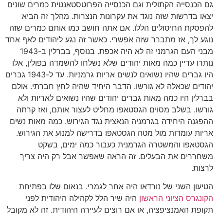
גם הכנסייה הקתולית וגם הכנסייה הפרוטסטאנטית כמרים שונים
יצאו בדרשות שזה נוגד את עקרונות הנצרות. מהלך זה הביא
להפסקת החיסולים הללו. אם אתה חושב כמו אותם כמרים שזה
נוגע לך, אז מתברר שזה אפשרי. כאשר זה נגע ליהודים לאף אחד
מבני העם הגרמני זה לא היה אכפת. בנוסף, בברלין ב-1943
נותרו עדיין כמה מאות יהודים שלא נשלחו להשמדה בפולין, אלו
היו גברים שהיו נשואים לנשים אריות גרמניות. עד ל-1943 גברים
יהודים שכאלה לא גורשו. הדבר היחיד שהיה לחץ חברתי. אולם
בברלין היו כמה מאות גברים יהודים שהיו נשואים לאריות ולא
גורשו. בשלב מסוים הגסטאפו מחליט לעצור אותם, ואז קרתה
ההפגנה היחידה בגרמניה הנאצית נגד הגירוש. כמה מאות נשים
אריות עומדות מול מטה הגסטאפו בדרישה למנוע את הגירוש.
הגסטאפו והמשטרה הגרמנית כעבור כמה ימים, בשקט
משחררים את הבעלים. זה הראה שאפשר אבל רק היה צריך
לרצות.
הטיעון השני של נורדאו היה אחר לגמרי. בנאום שלו בפתיחת
הקונגרס הציוני הראשון
היה שיר הלל לקהילה היהודית לפני
תקופת האמנציפציה, או אם רוצים לעיירה היהודית. זה לא מקובל