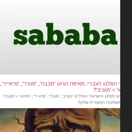
הסלנג העברי: מאיפה הגיעו 'סבבה', 'סנג'ר', 'פראייר',
 ו-'מגניב'?
עו לסלנג הישראלי המילים 'מגניב', 'סנג'ר', 'פראייר', 'חרטה' ו-'סבבה'
שמעות המקורית שלהן?