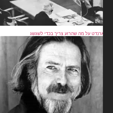
רנדט על מה שהרוע צריך בכדי לשגשג