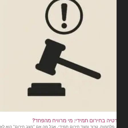
טיה בחירום תמידי: מי מרוויח מהפחד?
 מלחמות, טרור ומצד חירום תמידי. אבל מה אם "מצב חירום" הוא לא