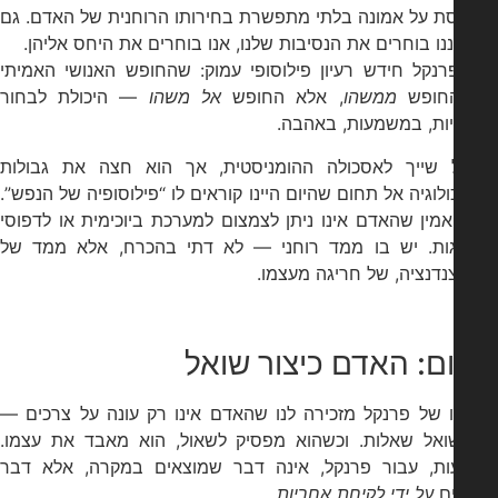
ת על אמונה בלתי מתפשרת בחירותו הרוחנית של האדם. גם
נו בוחרים את הנסיבות שלנו, אנו בוחרים את היחס אליהן.
רנקל חידש רעיון פילוסופי עמוק: שהחופש האנושי האמיתי
החופש
ממשהו
, אלא החופש
אל משהו
— היכולת לבחור
ות, במשמעות, באהבה.
 שייך לאסכולה ההומניסטית, אך הוא חצה את גבולות
לוגיה אל תחום שהיום היינו קוראים לו “פילוסופיה של הנפש”.
מין שהאדם אינו ניתן לצמצום למערכת ביוכימית או לדפוסי
ות. יש בו ממד רוחני — לא דתי בהכרח, אלא ממד של
דנציה, של חריגה מעצמו.
ם: האדם כיצור שואל
 של פרנקל מזכירה לנו שהאדם אינו רק עונה על צרכים —
ואל שאלות. וכשהוא מפסיק לשאול, הוא מאבד את עצמו.
ת, עבור פרנקל, אינה דבר שמוצאים במקרה, אלא דבר
ם
על ידי לקיחת אחריות
.