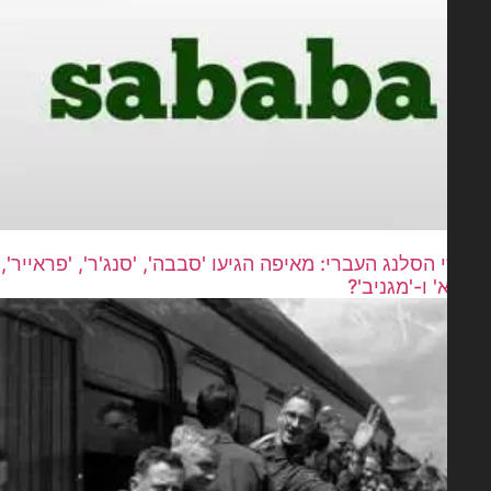
הסלנג העברי: מאיפה הגיעו 'סבבה', 'סנג'ר', 'פראייר',
 ו-'מגניב'?