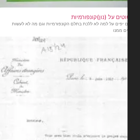
ם יפים על למה לא ללכת בתלם הקונפורמיות וגם מה לא לעשות
ם ממנו