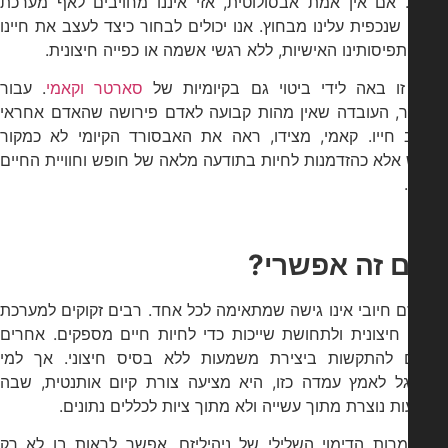
. אם אין אמת אבסולוטית, אזי איננו מחויבים לאף מערכת
שנכפית עלינו מבחוץ. אנו יכולים לבחור כיצד לעצב את חיינו
תפיסותינו האישיות, ללא רגשי אשמה או כפייה חיצונית.
זו באה לידי ביטוי גם בקיומיות של
סארטר וקאמי
. עבור
, העובדה שאין מהות קבועה לאדם פירושה שהאדם אחראי
ב חייו. קאמי, מצידו, ראה את האבסורד הקיומי לא כמקור
 אלא כהזדמנות לחיות בתודעה מלאה של חופש וחוויית החיים
 זה אפשרי?
זם חיובי אינו גישה שמתאימה לכל אחד. רבים זקוקים למערכת
חיצונית ולתחושת שייכות כדי לחיות חיים מספקים. אחרים
ם להתקשות ביצירת משמעות ללא בסיס חיצוני. אך למי
ל לאמץ עמדה כזו, היא מציעה צורת קיום אותנטית, שבה
 נוצרת מתוך עשייה ולא מתוך ציות לכללים נתונים.
מרות הדימוי השלילי של ניהיליזם, אפשר לראות בו לא רק