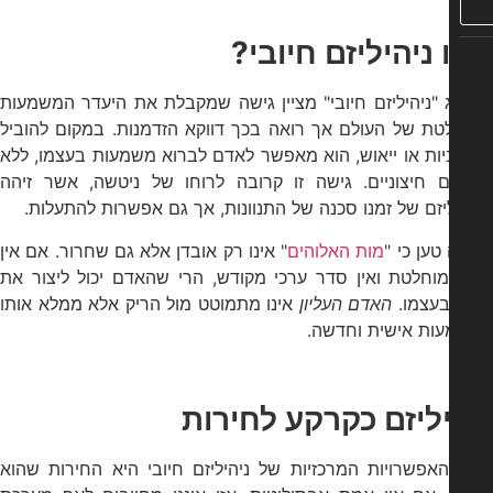
ניהיליזם חיובי?
"ניהיליזם חיובי" מציין גישה שמקבלת את היעדר המשמעות
טת של העולם אך רואה בכך דווקא הזדמנות. במקום להוביל
ות או ייאוש, הוא מאפשר לאדם לברוא משמעות בעצמו, ללא
ים חיצוניים. גישה זו קרובה לרוחו של ניטשה, אשר זיהה
יזם של זמנו סכנה של התנוונות, אך גם אפשרות להתעלות.
טען כי "
מות האלוהים
" אינו רק אובדן אלא גם שחרור. אם אין
וחלטת ואין סדר ערכי מקודש, הרי שהאדם יכול ליצור את
בעצמו.
האדם העליון
אינו מתמוטט מול הריק אלא ממלא אותו
ות אישית וחדשה.
יליזם כקרקע לחירות
אפשרויות המרכזיות של ניהיליזם חיובי היא החירות שהוא