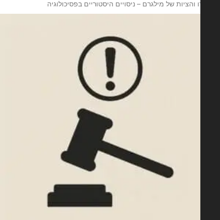
 והציות של מילגרם – ניסויים היסטוריים בפסיכולוגיה