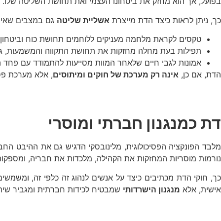
בפועל, אך הוא מחזק את ביטחונו העצמי ואת תחושת השליטה שלו.
כך, ניתן לראות כיצד הדת מייצרת
אשליית שליטה
גם במצבים שאין 
טקסים לקראת מלחמה מעניקים ללוחמים תחושת כוח וביטחון.
תפילות בעת מחלה מחזקות את תחושת התקווה והמשמעות, גם
אמונות לגבי חיים שלאחר המוות מסייעות להתמודד עם פחד ה
הדת, אם כן,
אינה רק מערכת של חוקים ומיתוסים
, אלא מערכת פס
דת כמנגנון חברתי ומוסרי
לבד הפונקציה הפסיכולוגית, מלינובסקי הדגיש גם את ההיבט החב
נורמות מוסריות המחזקות את הקהילה, מלכדות את חבריה, ומספקו
כך, חוקי הדת מכתיבים כיצד על אנשים לנהוג זה כלפי זה, ומשמשי
אישית, אלא
מנגנון הישרדותי
שמבטיח לכידות חברתית ומגביר שיתוף