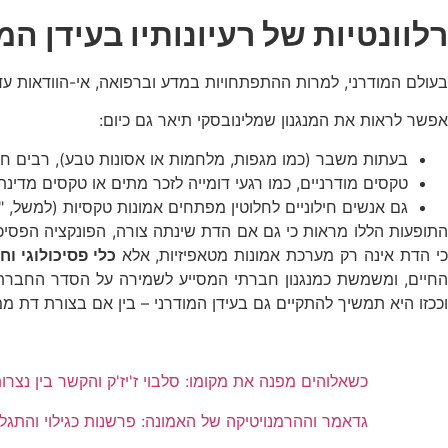
רלוונטיות של רעיונותיו בעידן המ
בעולם המודרני, למרות ההתפתחויות במדע וברפואה, אי-הוודאות עדי
אפשר לראות את המנגנון שמלינובסקי תיאר גם כיום:
בעתות משבר (כמו מגפות, מלחמות או אסונות טבע), רבים חוז
טקסים מודרניים, כמו רגעי דומייה לזכר מתים או טקסים מדינ
גם אנשים חילוניים לחלוטין מפתחים אמונות טקסיות (למשל, "
התופעות הללו מראות כי גם אם הדת שינתה צורה, הפונקציה הפסיכ
י הדת אינה רק מערכת אמונות מטאפיזיות, אלא
כלי פסיכולוגי וח
חיים, ומשמשת כמנגנון חברתי המסייע לשמירה על הסדר החברתי.
וככזו היא תמשיך להתקיים גם בעידן המודרני – בין אם בצורת דת ממו
כשאלוהים מפנה את מקומו: סלבוי ז'יז'ק והקשר בין נצרו
גדאמר וההרמנויטיקה של האמונה: פרשנות כגילוי והתגל