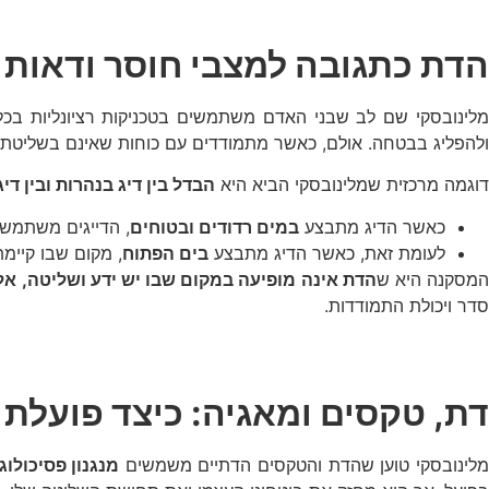
הדת כתגובה למצבי חוסר ודאות
מלינובסקי שם לב שבני האדם משתמשים בטכניקות רציונליות בכל
ולהפליג בבטחה. אולם, כאשר מתמודדים עם כוחות שאינם בשליטתם –
דוגמה מרכזית שמלינובסקי הביא היא
הבדל בין דיג בנהרות ובין די
כאשר הדיג מתבצע
במים רדודים ובטוחים
, הדייגים משתמשי
לעומת זאת, כאשר הדיג מתבצע
בים הפתוח
, מקום שבו קיימ
מסקנה היא ש
הדת אינה מופיעה במקום שבו יש ידע ושליטה, אל
סדר ויכולת התמודדות.
דת, טקסים ומאגיה: כיצד פועלת
לינובסקי טוען שהדת והטקסים הדתיים משמשים
מנגנון פסיכולוגי