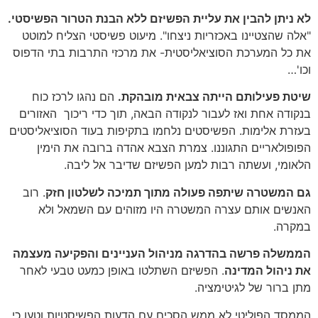
לא ניתן להבין את עליית הפשיזם ללא הבנת הטרור הפשיסטי.
"אלה שהצטיינו באכזריות ניצחו". מיעוט פשיסטי הצליח למוטט
את כל המערכת הסוציאליסטית- את מרכזי התרבות בתי הדפוס
וכו'…
שיטת פעילותם הייתה צבאית מובהקת.
הם נהגו לרכז כוח
בנקודה אחת ואז לעבור לנקודה הבאה, תוך כדי ריכוך האזורים
בעזרת אלימות. הפשיסטים נלחמו בתקיפות בעוד הסוציאליסטים
הפופולאריים התגוננו. צמרת הצבא אהדה ברובה את הימין
הלאומי, ועשתה רבות למען הפשיזם שדיבר אל ליבה.
גם המשטרה שיתפה פעולה מתוך תמיכה לשלטון חזק
. רוב
האנשים אותם עצרה המשטרה היו מזוהים עם השמאל ולא
במקרה.
הממשלה פרשה בהדרגה מניהול העניינים והפקיעה מעצמה
את ניהול המדינה
. הפשיזם השתלטו באופן כמעט טבעי לאחר
מתן ברור של לגיטימציה.
הממסד הפוליטי לא ממש הסכים עם הדעות הפשיסטיות וטען כי