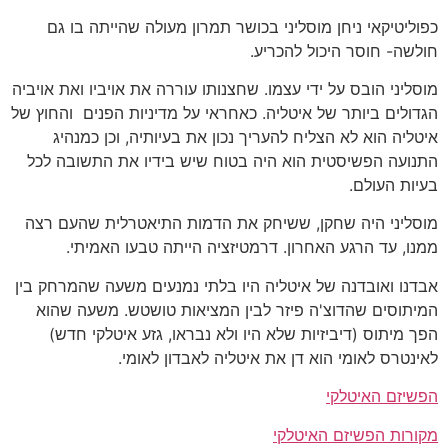
כפוליטיקאי ניחן מוסליני בכושר תמרון מעולה שהייתה בו גם
חולשה- חוסר היכול להכריע.
מוסליני הובס על ידי עצמו. שחצנותו עוררה את אויביו ואת אויביה
הגדולים ביותר של איטליה. כאחראי על מדיניות הפנים והחוץ של
איטליה הוא לא הצליח להעריך נכון את בעיותיה, וכן כמנהיג
התנועה הפשיסטית הוא היה בטוח שיש בידיו את התשובה לכל
בעיות העולם.
מוסליני היה שחקן, ששיחק את הדמות התיאטרלית שהעם רצה
ממנו, עד הרגע האחרון. דרמטיזציה הייתה טבעו האמיתי.
אבדנו ואובדנה של איטליה היו בלתי נמנעים משעה שהמרחק בין
המיתוסים שהדוצ'ה פיזר לבין המציאות טושטש. משעה שהוא
הפך מיתוס (דיביזיות שלא היו ולא נבראו, גזע איטלקי חדש)
לאינטרס לאומי הוא דן את איטליה לאבדון לאומי.
הפשיזם האיטלקי
מקורות הפשיזם האיטלקי