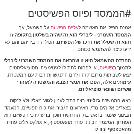
#הממסד ופיוס הפשיסטים
אמנם הפילו את האשמה ל
עליית הפשיזם
על השמאל, אך
הממסד השמרני- ליברלי הוא זה שהיה בשלטון בתקופה זו
והוא זה שסלל את דרכו של הפשיזם
. הכול היה בידיהם והם לא
ידעו כיצד להשתמש בכוחם.
החרדה מהשמאל היא זו שהבאה את הממסד השמרני ליברלי
לתמוך ב
פשיזם
, או לפחות לתת לו לגיטימציה. הסוציאליסטים
יצאו לשביתות מרובות והיו להם התנגשויות רבות עם המשטרה.
עימותים אלה, הפכו את אנשי הצבא והמשטרה לאוהדי
פשיזם ושונאי סוציאליזם.
ראש הממשלה
ג'וליטי
רצה לתת לעניין לגווע מאליו ולא לנקוט
בצעדים אלימים מדי. האירועים הגבירו את כוח הפשיזם. המעמד
הבינוני שעמד בראש בתי החרושת חוכך בדעותיו כי הפשיזם הוא
הפתרון, המעמד הבינוני פחד מהאספסוף, אינטלקטואלים פחדו
מהאספסוף ובזו לו.