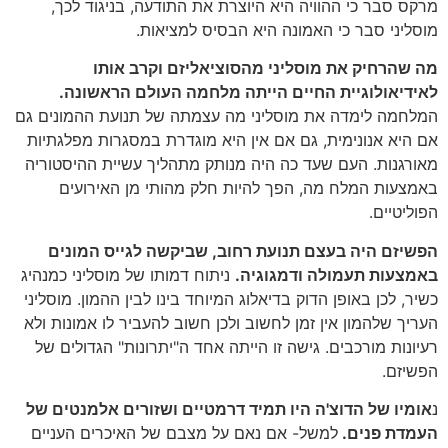
מרקס סבר כי ההוויה היא היוצרת את התודעה, בניגוד לכך,
מוסליני סבר כי האמונה היא הבסיס למציאות.
מה שהרחיק את מוסליני מהסוציאליזם וקרב אותו
לאידיאולוגיית החיים הייתה מלחמה העולם הראשונה.
המלחמה לימדה את מוסליני מה עצמתה של תנועת ההמונים גם
אם היא אנונימית, גם אם אין היא מוגדרת במסגרות מפלגתיות
מאורגנות. העם שעד כה היה מנותק מתהליך עשיית ההיסטוריה
באמצעות המלח מה, הפך להיות חלק מהותי מן האירועים
הפוליטיים.
הפשיזם היה בעצם תנועת רחוב, שביקשה לגייס המונים
באמצעות תעמולה ודמגוגיה.
ניתוח דמותו של מוסליני כמנהיג
כשיר, לכן באופן הדוק בדיאלוג המיוחד בינו לבין ההמון. מוסליני
העריך שלהמון אין זמן לחשוב ולכן חשוב להעביר לו אמונות ולא
רעיונות מורכבים. גישה זו הייתה אחד ה"יתרונות" הגדולים של
הפשיזם.
נ
אומיו של הדוצ'ה היו תמיד דרמטיים ושזורים אלמנטים של
העמדת פנים.
למשל- אם נאם על מצבם של האיכרים העניים