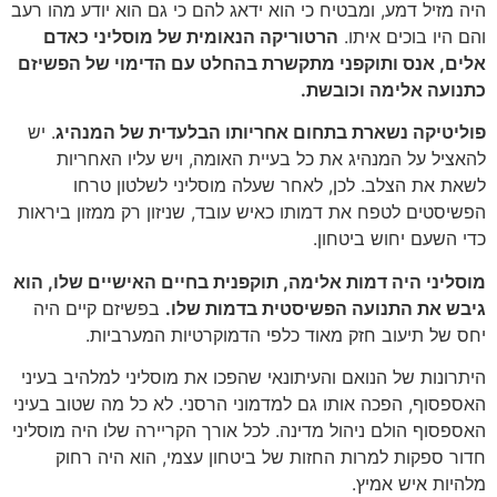
היה מזיל דמע, ומבטיח כי הוא ידאג להם כי גם הוא יודע מהו רעב
והם היו בוכים איתו.
הרטוריקה הנאומית של מוסליני כאדם
אלים, אנס ותוקפני מתקשרת בהחלט עם הדימוי של הפשיזם
כתנועה אלימה וכובשת.
פוליטיקה נשארת בתחום אחריותו הבלעדית של המנהיג
. יש
להאציל על המנהיג את כל בעיית האומה, ויש עליו האחריות
לשאת את הצלב. לכן, לאחר שעלה מוסליני לשלטון טרחו
הפשיסטים לטפח את דמותו כאיש עובד, שניזון רק ממזון ביראות
כדי השעם יחוש ביטחון.
מוסליני היה דמות אלימה, תוקפנית בחיים האישיים שלו, הוא
גיבש את התנועה הפשיסטית בדמות שלו.
בפשיזם קיים היה
יחס של תיעוב חזק מאוד כלפי הדמוקרטיות המערביות.
היתרונות של הנואם והעיתונאי שהפכו את מוסליני למלהיב בעיני
האספסוף, הפכה אותו גם למדמוני הרסני. לא כל מה שטוב בעיני
האספסוף הולם ניהול מדינה. לכל אורך הקריירה שלו היה מוסליני
חדור ספקות למרות החזות של ביטחון עצמי, הוא היה רחוק
מלהיות איש אמיץ.