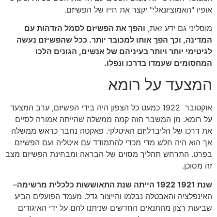
אופיו "האמוציונאלי" יקצר את חייו של הפשיזם.
מוסליני גם ידע זאת,
והפך את הפשיזם לסמל הזדהות עם
המדינה, וכך הפך אותו למכובד יותר. ככל שהפשיזם נעשה
לגיטימי יותר ויותר בעיניהם של אנשים, הגונים הלכו
המחסומים שעמדו בדרכו ונפלו.
המצעד על רומא
אוקטובר 1922 כמעט כל הצפון היה בידי הפשיזם, ערב המצעד
על רומא. מן המשבר הזה קמה ממשלה שהייתה אמורה לסיים
את דרכו של הליברליזם האיטלקי. פאקטה נחבר כראש ממשלה
אך הוא היה חלש מדי מכדי להתמודד עם איטליה ועם הפשיזם
בפרט. התרחש תהליך מסוים של הבראה ומבחינת הפשיזם מצב
זה מסוכן.
שנת 1921 1922 הייתה שנת התאוששות כלכלית מרשימה
–
האינפלציה והאבטלה נבלמו והייצור גדל. מעמד הפועלים הביע
שביעות רצון מהתנאים החדשים שניתנו להם על ידי האיגודים