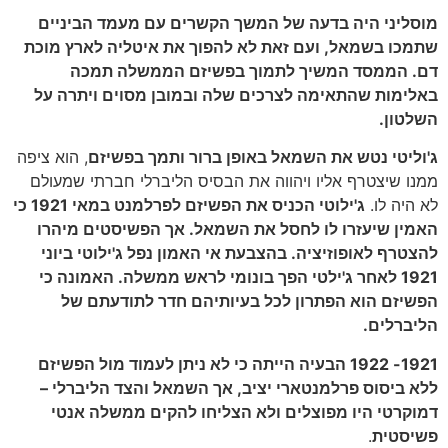
מוסליני היה בדעה של המשך הקשרים עם מעמד הביניים
שתמכו בשמאל, ועם זאת לא להפוך את איטליה לארץ מוכת
דם. הממסד המשיך לתמוך בפשיזם הממשלה תמכה
באלימות שהתאימה לצרכים שלה ובמובן מסוים ויתרה על
השלטון.
ג'וליטי נטש את השמאל באופן ברור ותמך בפשיזם
, הוא ציפה
ממנו שיצטרף אליו ויהווה את הבסיס הליברלי חברתי שמעולם
לא היה לו.
ג'ילוטי הכניס את הפשיזם לפרלמנט במאי 1921 כי
האמין שיעזרו לו לחסל את השמאל. אך הפשיסטים מיהרו
להצטרף לאופוזיציה. בהצבעת אי האמון נפל ג'ילוטי ביוני
1921 לאחר ג'ילטי הפך בונומי לראש ממשלה. האמונה כי
הפשיזם הוא הפתרון לכל בעיותיהם חדר לתודעתם של
הליברלים.
1921- 1922 הבעיה הייתה כי לא ניתן לעמוד מול הפשיזם
ללא ביסוס פרלמנטארי יציב, אך השמאל והצד הליברלי –
דמוקרטי היו מפוצלים ולא הצליחו להקים ממשלה אנטי
פשיסטית
.