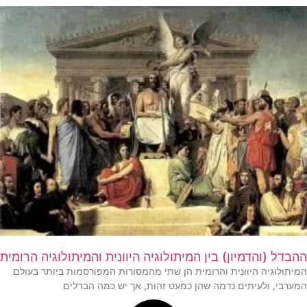
ההבדל (והדמיון) בין המיתולוגיה היוונית והמיתולוגיה הרומית
המיתולוגיה היוונית והרומית הן שתי מהמסורות המפורסמות ביותר בעולם
המערבי, ולעיתים נדמה שהן כמעט זהות, אך יש כמה הבדלים