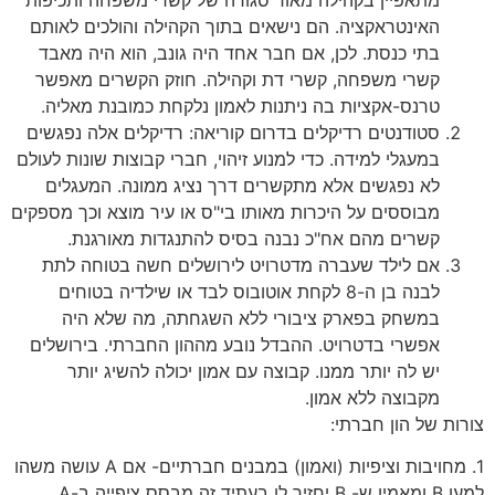
האינטראקציה. הם נישאים בתוך הקהילה והולכים לאותם
בתי כנסת. לכן, אם חבר אחד היה גונב, הוא היה מאבד
קשרי משפחה, קשרי דת וקהילה. חוזק הקשרים מאפשר
טרנס-אקציות בה ניתנות לאמון נלקחת כמובנת מאליה.
סטודנטים רדיקלים בדרום קוריאה: רדיקלים אלה נפגשים
במעגלי למידה. כדי למנוע זיהוי, חברי קבוצות שונות לעולם
לא נפגשים אלא מתקשרים דרך נציג ממונה. המעגלים
מבוססים על היכרות מאותו בי"ס או עיר מוצא וכך מספקים
קשרים מהם אח"כ נבנה בסיס להתנגדות מאורגנת.
אם לילד שעברה מדטרויט לירושלים חשה בטוחה לתת
לבנה בן ה-8 לקחת אוטובוס לבד או שילדיה בטוחים
במשחק בפארק ציבורי ללא השגחתה, מה שלא היה
אפשרי בדטרויט. ההבדל נובע מההון החברתי. בירושלים
יש לה יותר ממנו. קבוצה עם אמון יכולה להשיג יותר
מקבוצה ללא אמון.
צורות של הון חברתי:
1. מחויבות וציפיות (ואמון) במבנים חברתיים- אם A עושה משהו
למען B ומאמין ש- B יחזיר לו בעתיד זה מבסס ציפייה ב-A