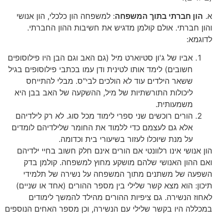
א.
הון חברתי בתוך המשפחה
: למשפחה הון כלכלי, הון אנושי
והון חברתי. אולם קולמן מדגיש את חשיבות ההון החברתי.
לדוגמא:
אביו של ג'ון סטיוארט מיל (גם האב וגם הבן היו פילוסופים
חשובים) לימד אותו לטינית ודן עמו בכתבי פילוסופים בגיל
ששאר הילדים עוד לא הולכים לבי"ס. מבלי להתייחס
ליכולות התורשתיות של מיל, ההשקעה של האב בבן היא
משמעותית.
הורים רוכשים שני ספרי לימוד מכל סוג. לא רק לילדיהם
אלא גם לעצמם כדי ללמוד את החומר שלילדיהם לומדים
על מנת שיוכלו לעזור בשיעורי בית וכדומה.
הון אנושי אינו רלוונטי אם הורים אינם חלק חשוב בחיי ילדיהם
ואם ההון האנושי שלהם מושקע מחוץ למשפחה. קולמן בדק
השפעה של משתנים מתוך המשפחה על נשירה של תלמידי
תיכון: הוא מצא קשר שלילי בין מספר ההורים (אחד או שניים)
לאחוז הנשירה. גם ציפיות ההורים מהילד להמשך לימודים
במכללה היו בקשר שלילי עם הנשירה, וכן מספר האחים הנוספים