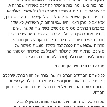
ומחויבות ב-B . מחויבות זו יכולה להיתפס כאשראי שמחזיק A
לביצוע על ידי B. אם A מחזיק מספר גדול של אשראי כאלה אז
הם מהווים גוף אשראי גדול ש-A יכול לבקש לפדות אם יש צורך,
אלא אם כן מתן האמון היה שגוי והחובות, האשראי, לא יפדה.
במבנים חברתיים מסוימים אנשים בשני צידי הקשר עושים
דברים אחד למען השני ולכן יש הרבה אשרי בשני צידי הקשר.
נורמות אפקטיביות יכולות להוות צורה חזקה של הון חברתי.
נורמות שמאפשרות ללכת לבד בלילה מונעות פעילות של
פושעים. נורמות חזקות יכולות להגביל גם פעילויות "סוטות" שהיו
יכולות להיטיב עם כולם (קולמן לא מפרט נקודה זו).
מבנה חברתי היוצר הון חברתי:
כל קשרים חברתיים יוצרים איזושהי צורה של הון חברתי. שחקנים
יוצרים קשרים באופן מכוון וממשיכים אותם כדי לספק לעצמם
יתרונות. סוגים מסוימים של מבנים חשובים במיוחד ליצירת הון
חברתי.
סגירות של רשת חברתית- נורמות נוצרות כנסיון להגביל