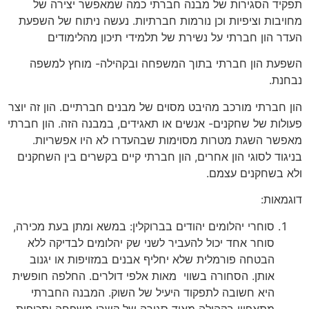
תפקיד הסגירות של מבנה חברתי כמה שמאפשר יצירה של
מחויבות וציפיות וכן נורמות חברתיות. נעשה ניתוח של השפעת
העדר הון חברתי על נשירת של תלמידי תיכון מהלימודים
השפעת הון חברתי בתוך המשפחה ובקהילה- מוחץ למשפה
נבחנת.
הון חברתי מורכב מהיבט מסוים של מבנים חברתיים. הון זה יוצר
פעולות של שחקנים- אנשים או תאגידים, במבנה הזה. הון חברתי
מאפשר השגת מטרות מסוימות שבהעדרו לא היו אפשריות.
בניגוד לסוגי הון אחרים, הון חברתי קיים בקשרים בין השחקנים
ולא בשחקנים עצמם.
דוגמאות:
סוחרי יהלומים יהודים בברוקלין: במשא ומתן בעת מכירה,
סוחר אחד יכול להעביר לשני שק יהלומים לבדיקה ללא
הבטחה פורמלית שלא יחליף אבנים במזויפות או יגנוב
אותן. הסחורה בשווי מאות אלפי דולרים. החלפה חופשית
היא חשובה לתפקוד היעיל של השוק. המבנה החברתי
מתאפיין בקהילה מאוד סגורה של קשרי משפחה ותכיפות