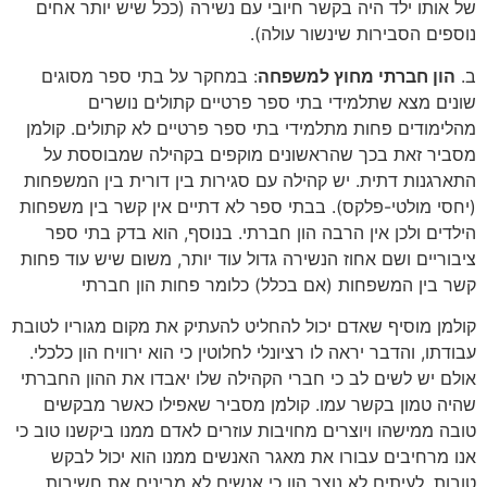
של אותו ילד היה בקשר חיובי עם נשירה (ככל שיש יותר אחים
נוספים הסבירות שינשור עולה).
ב.
הון חברתי מחוץ למשפחה
: במחקר על בתי ספר מסוגים
שונים מצא שתלמידי בתי ספר פרטיים קתולים נושרים
מהלימודים פחות מתלמידי בתי ספר פרטיים לא קתולים. קולמן
מסביר זאת בכך שהראשונים מוקפים בקהילה שמבוססת על
התארגנות דתית. יש קהילה עם סגירות בין דורית בין המשפחות
(יחסי מולטי-פלקס). בבתי ספר לא דתיים אין קשר בין משפחות
הילדים ולכן אין הרבה הון חברתי. בנוסף, הוא בדק בתי ספר
ציבוריים ושם אחוז הנשירה גדול עוד יותר, משום שיש עוד פחות
קשר בין המשפחות (אם בכלל) כלומר פחות הון חברתי
קולמן מוסיף שאדם יכול להחליט להעתיק את מקום מגוריו לטובת
עבודתו, והדבר יראה לו רציונלי לחלוטין כי הוא ירוויח הון כלכלי.
אולם יש לשים לב כי חברי הקהילה שלו יאבדו את ההון החברתי
שהיה טמון בקשר עמו. קולמן מסביר שאפילו כאשר מבקשים
טובה ממישהו ויוצרים מחויבות עוזרים לאדם ממנו ביקשנו טוב כי
אנו מרחיבים עבורו את מאגר האנשים ממנו הוא יכול לבקש
טובות. לעיתים לא נוצר הון כי אנשים לא מבינים את חשיבות