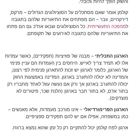
והשוק הופך להיות גלובלי.
קולמן אומר שאם מסתכלים על הסוציולוגים הגדולים – מרקס,
דירקהיים, וובר – הם מפתחים את התיאוריות שלהם בתגובה
ל
מהפכה התעשייתית
. כל הסוציולוגים שבאו אח"כ גם הם פתחו
את התיאוריות שלהם כתגובה לאירועים של תקופתם.
הארגון התכליתי
– מבנה של פוזיציות (תפקידים), כאשר עמדות
אלו לא תמיד צריך לאייש. היחסים בין העמדות הם עניין פנימי
של הארגון, כלומר לארגון יש זכות להתארגן פנימית לפי רצונו,
והמדינה לא יכולה להתערב בארגון. המדינה באמצעות החוק
יכולה להתערב בארגון אך ורק אם נעשה עוול לאחד מחבריו רק
בתור אדם, לא בתור חבר בארגון (הלנת שכר, פיטורים לא
מוצדקים).
הארגון הפרימורדיאלי
– אינו מורכב מעמדות, אלא מאנשים –
כמו במשפחה, אפילו אם יש להם תפקידים ספציפיים.
ארגון לפח קולמן יכול להתקיים רק כל זמן שהוא נמצא ברווח.