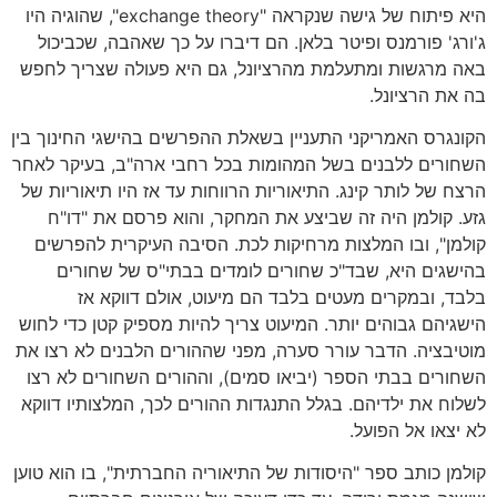
היא פיתוח של גישה שנקראה "exchange theory", שהוגיה היו
ג'ורג' פורמנס ופיטר בלאן. הם דיברו על כך שאהבה, שכביכול
באה מרגשות ומתעלמת מהרציונל, גם היא פעולה שצריך לחפש
בה את הרציונל.
הקונגרס האמריקני התעניין בשאלת ההפרשים בהישגי החינוך בין
השחורים ללבנים בשל המהומות בכל רחבי ארה"ב, בעיקר לאחר
הרצח של לותר קינג. התיאוריות הרווחות עד אז היו תיאוריות של
גזע. קולמן היה זה שביצע את המחקר, והוא פרסם את "דו"ח
קולמן", ובו המלצות מרחיקות לכת. הסיבה העיקרית להפרשים
בהישגים היא, שבד"כ שחורים לומדים בבתי"ס של שחורים
בלבד, ובמקרים מעטים בלבד הם מיעוט, אולם דווקא אז
הישגיהם גבוהים יותר. המיעוט צריך להיות מספיק קטן כדי לחוש
מוטיבציה. הדבר עורר סערה, מפני שההורים הלבנים לא רצו את
השחורים בבתי הספר (יביאו סמים), וההורים השחורים לא רצו
לשלוח את ילדיהם. בגלל התנגדות ההורים לכך, המלצותיו דווקא
לא יצאו אל הפועל.
קולמן כותב ספר "היסודות של התיאוריה החברתית", בו הוא טוען