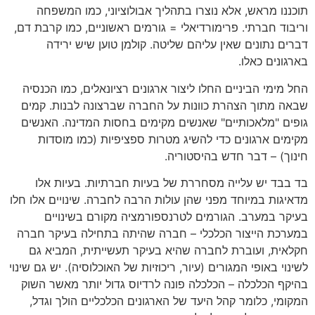
תוכננו מראש, אלא נוצרו בתהליך אבולוציוני, כמו המשפחה
וריבוד חברתי. פרימורדיאלי = גורמים ראשוניים, כמו קרבת דם,
דברים נתונים שאין עליהם שליטה. קולמן טוען שיש ירידה
בארגונים כאלו.
החל מימי הביניים החלו ליצור ארגונים רציונאלים, כמו הכנסיה
שבאה מתוך הצהרת כוונות על החברה שברצונה לבנות. קמים
גופים "מלאכותיים" שאנשים מקימים בחסות המדינה. האנשים
מקימים ארגונים כדי להשיג מטרות ספציפיות (כמו מוסדות
חינוך) – דבר חדש בהיסטוריה.
בד בבד יש עלייה מסחררת של בעיות חברתיות. בעיות אלו
מדאיגות במיוחד מפני שהן עולות הרבה לחברה. שינויים אלו חלו
בעיקר במערב. הגורמים לטרנספורמציה מקורם בשינויים
במערכת הייצור הכלכלי – חברה שהיתה בתחילה בעיקר חברה
חקלאית, ועוברת לחברה שהיא בעיקר תעשייתית, המביא גם
לשינוי באופי המגורים (עיור, ריכוזיות של האוכלוסיה). יש גם שינוי
בהיקף הכלכלה – הכלכלה פונה לרדיוס גדול יותר מאשר השוק
המקומי, כלומר קהל היעד של הארגונים הכלכליים הולך וגדל,