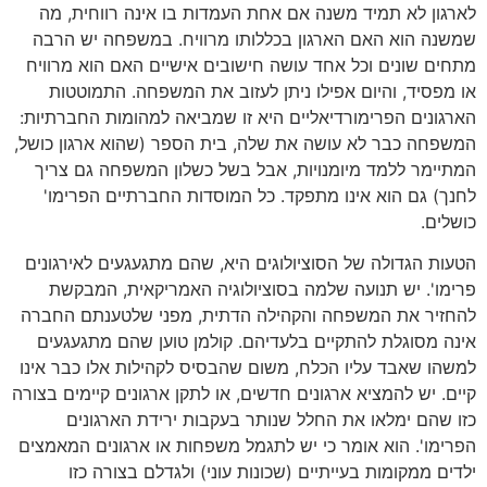
לארגון לא תמיד משנה אם אחת העמדות בו אינה רווחית, מה
שמשנה הוא האם הארגון בכללותו מרוויח. במשפחה יש הרבה
מתחים שונים וכל אחד עושה חישובים אישיים האם הוא מרוויח
או מפסיד, והיום אפילו ניתן לעזוב את המשפחה. התמוטטות
הארגונים הפרימורדיאליים היא זו שמביאה למהומות החברתיות:
המשפחה כבר לא עושה את שלה, בית הספר (שהוא ארגון כושל,
המתיימר ללמד מיומנויות, אבל בשל כשלון המשפחה גם צריך
לחנך) גם הוא אינו מתפקד. כל המוסדות החברתיים הפרימו'
כושלים.
הטעות הגדולה של הסוציולוגים היא, שהם מתגעגעים לאירגונים
פרימו'. יש תנועה שלמה בסוציולוגיה האמריקאית, המבקשת
להחזיר את המשפחה והקהילה הדתית, מפני שלטענתם החברה
אינה מסוגלת להתקיים בלעדיהם. קולמן טוען שהם מתגעגעים
למשהו שאבד עליו הכלח, משום שהבסיס לקהילות אלו כבר אינו
קיים. יש להמציא ארגונים חדשים, או לתקן ארגונים קיימים בצורה
כזו שהם ימלאו את החלל שנותר בעקבות ירידת הארגונים
הפרימו'. הוא אומר כי יש לתגמל משפחות או ארגונים המאמצים
ילדים ממקומות בעייתיים (שכונות עוני) ולגדלם בצורה כזו