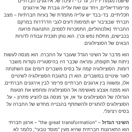
שישנה מגמת ירידה, עד כדי דעיכה של אירגונים חברתיים
פרימורדיאליים, ויחד עם זאת עלייה גוברת של אירגונים
תכליתיים. בד-בבד יש עלייה מתמדת של בעיות חברתיות – מצב
חברתי שבציבור יש תמימות דעים לגבי הדרדרות במרקם
החברתי (אלכוהוליזם, התמכרות לסמים, התנהגות פרועה
בכבישים, מחלות נפש וכו'). הוא נותן תוכנית עבודה לדורות
הבאים של הסוציולוגים.
הוא מדבר על השינוי הגדל שעובר על החברה. הוא מנסה לעשות
ניתוח של תקופתו, ומראה שכבר היו בהיסטוריה נקודות משבר
דומות. הסוציולוגיה קמה על בסיס משברים דומים וגם השתנתה
לאור שינויים במשברים. הוא דן בתגובת הסוציולוגיה לשינויים
אלו, ומשווה בין ארגונים חברתיים פרימו' לבין אירגונים חברתיים.
הוא מפנה אצבע מאשימה אל הסוציולוגיה ומחפש את הטעות
הגדולה של הסוציולוגים עד אז, אך מנסה גם להציע פתרון – על
הסוציולוגים להתגייס ולהשתתף בהבנייה מחדש של החברה על
בסיס רציונלי.
השינוי הגדול
– "the great transformation" – ארגון חברתי
הוא התארגנות חברתית שהיא מעין "מוסד טבעי", כלומר לא