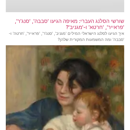
שורשי הסלנג העברי: מאיפה הגיעו 'סבבה', 'סנג'ר',
'פראייר', 'חרטא' ו-'מגניב'?
איך הגיעו לסלנג הישראלי המילים 'מגניב', 'סנג'ר', 'פראייר', 'חרטה' ו-
'סבבה' ומה המשמעות המקורית שלהן?