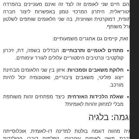
ם חיים שני לאומים זה לצד זה ואינם מעוניינים בהפרדה
טוריאלית. היתרון המרכזי טמון באפשרות ליצור חברה
ופית, דמוקרטית ושוויונית, בה שני הלאומים שותפים לשלטון
ורל משותף.
זאת, קיימים גם אתגרים משמעותיים:
מתחים לאומיים ותרבותיים
: הבדלים בשפה, דת, זיכרון
קולקטיבי ונרטיבים היסטוריים עלולים לעורר עימותים.
חלוקת משאבים וסמכויות
: איזון בין שני הלאומים מבחינת
ייצוג פוליטי, משאבים ציבוריים, ואוטונומיה יכול להיות
מורכב.
שאלת הלכידות האזרחית
: כיצד מפתחים זהות משותפת
מבלי למחוק זהויות לאומיות?
גמה: בלגיה
יה מהווה דוגמה בולטת למדינה דו-לאומית. אוכלוסייתה
כבת משני לאומים עיקריים: הפלמים דוברי ההולנדית