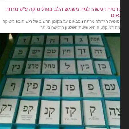
רטיה רגישה: למה משמש הלב בפוליטיקה ע"פ מרתה
אום
סופית הגדולה מרתה נוסבאום על מקומן החשוב של רגשות בפוליטיקה
מה דמוקרטיה היא שיטת השלטון הרגישה ביותר