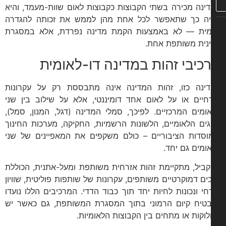
ינה מכירה בשתי הקבוצות כקבוצות לאום שוות-מעמד, והיא
יה כך שתאפשר לכל אחת מהן לממש את זכותה להגדרה
ית — לא באמצעות הקמת מדינה נפרדת, אלא במסגרת
נית משותפת אחת.
כיבי זהות במדינה דו-לאומית
ינה כזו, זהות המדינה אינה מתבססת רק על עקרונות
חיים או על לאום אחד דומיננטי, אלא על שילוב בין שני
ומים המרכזיים. לפיכך, סמלי המדינה (דגל, המנון, סמל),
ים הלאומיים, הלשונות הרשמיות, החקיקה, מערכות החינוך
וסדות הציבוריים – כולם משקפים את המאפיינים של שני
ומים גם יחד.
ביל, מתקיימת זהות אזרחית משותפת ומעל-אתנית, הכוללת
ים דמוקרטיים משותפים, עקרונות של שותפות פוליטית, שוויון
חי ונכונות לחיות יחד תוך כבוד הדדי. המרכיבים הללו נועדו
טיח קיום הרמוני בתוך המסגרת המשותפת, גם כאשר יש
וקות או מתחים בין הקבוצות הלאומיות.