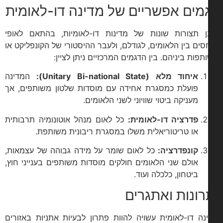
מים אפשריים של מדינה דו-לאומית
ן תצורות שונות של מדינות דו-לאומיות, בהתאם לאופי
סים בין הלאומים, לגודלם, ולעבר ההיסטורי של הקונפליקט או
תפות ביניהם. בין הדגמים המרכזיים ניתן לציין:
איחוד מלא (Unitary Bi-national State):
המדינה
פועלת כמסגרת אחידה עם מוסדות שלטון משותפים, אך
מעניקה ביטוי שוויוני לשני הלאומים.
פדרציה דו-לאומית:
כל לאום מנהל אוטונומיה תרבותית
או טריטוריאלית משלו במסגרת ריבונית משותפת.
קונפדרציה:
כל לאום שומר על מידה גבוהה של עצמאות,
אולם שני הלאומים חולקים מוסדות משותפים בענייני חוץ,
ביטחון, כלכלה ועוד.
רונות ואתגרים
נה דו-לאומית עשויה להוות פתרון לבעיות אתניות באזורים