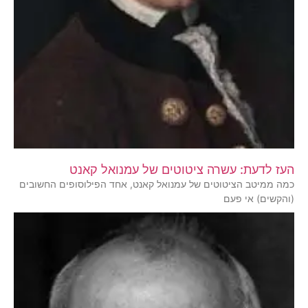
העז לדעת: עשרה ציטוטים של עמנואל קאנט
כמה ממיטב הציטוטים של עמנואל קאנט, אחד הפילוסופים החשובים
(והקשים) אי פעם