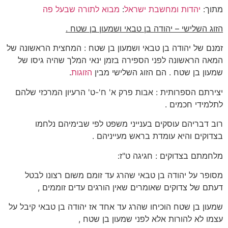
מתוך:
יהדות ומחשבת ישראל
:
מבוא לתורה שבעל פה
הזוג השלישי – יהודה בן טבאי ושמעון בן שטח .
זמנם של יהודה בן טבאי ושמעון בן שטח : המחצית הראשונה של
המאה הראשונה לפני הספירה בזמן ינאי המלך שהיה גיסו של
שמעון בן שטח . הם הזוג השלישי מבין
הזוגות
.
יצירתם הספרותית : אבות פרק א' ח'-ט' הרעיון המרכזי שלהם
לתלמידי חכמים .
רוב דבריהם עוסקים בענייני משפט לפי שבימיהם נלחמו
בצדוקים והיא עומדת בראש מעייניהם .
מלחמתם בצדוקים : חגיגה ט"ז:
מסופר על יהודה בן טבאי שהרג עד זומם משום רצונו לבטל
דעתם של צדוקים שאומרים שאין הורגים עדים זוממים ,
שמעון בן שטח הוכיחו שהרג עד אחד אז יהודה בן טבאי קיבל על
עצמו לא להורות אלא לפני שמעון בן שטח ,