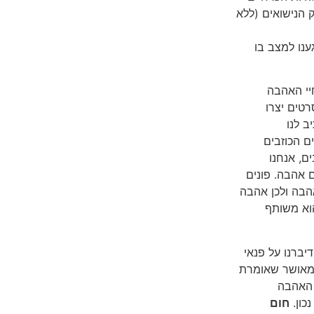
ק הנישואים (ללא
 בו
יי האהבה
רטים יצרו
 לנו
ם הכוזבים
ם, אנחנו
ם אהבה. פונים
אהבה ולכן אהבה
הוא משותף
ברנו על פנאי
ומאושר שאומרת
 האהבה
כון.
חום