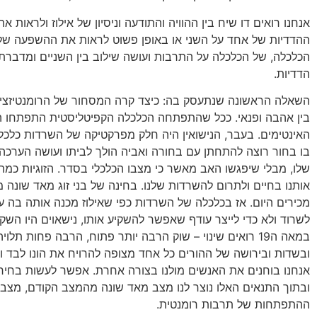
אנחנו רואים דו שיח בין ההוויה והתודעה וניסיון של אילוז ולראות 
ההדדיות של אחד על השני או באופן פשוט לראות את ההשפעה של
הכלכלה, של הכלכלה על התרבות ועושה שילוב בין השניים ומדברת
הדדיות.
השאלה הראשונה שנתעסק בה: כיצד קרה המסחור של הרומנטיזציה,
בין אהבה ופנאי. ככל שהתפתחה הכלכלה הקפיטליסטית התפתחו ה
האינטימים. בעבר, הנישואין היה חלק מפרקטיקה של השרדות כלכלית
בו בחור רוצה להתחתן עם בחורה ואביה הולך לביתו ועושה הערכה
שלו, מבלי שיפגשו האב מאשר כי מצבו הכלכלי בסדר. הזוגיות כמ
אותנו בחיים ולתרום להשרדות שלנו. בחינה של בני זוג מאד שונה 
מכירים היום. אז בכלכלה של השרדות כפי שאילוז מכנה אותה בה עו
לשרוד ולא כדי לייצר עודף שאפשר להשקיע אותו, נישאוים היו השק
במאה ה19 רואים שינוי – שוק הרבה יותר פתוח, הרבה פחות תלו
ובשדות ובירושה של ההורים כל אחד מצופה להרויח את הונו לבד ו
אנחנו בוחנים את האנשים מולנו בצורה אחרת. אפשר לעשות בחירו
ובתוך התנאים האלו נוצר לנו מצב מאד שונה מהמצב הקודם, מצ
ההתפתחות של תרבות רומנטית.