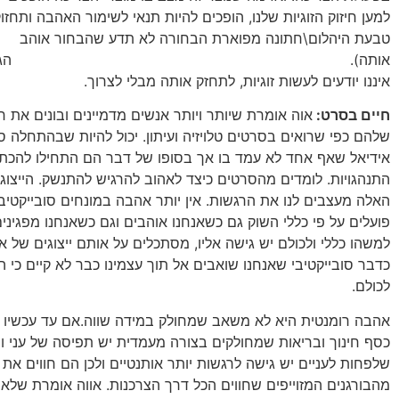
למען חיזוק הזוגיות שלנו, הופכים להיות תנאי לשימור האהבה ותחזו
טבעת היהלום\חתונה מפוארת הבחורה לא תדע שהבחור אוהב
אותה). הגענו למצב
איננו יודעים לעשות זוגיות, לתחזק אותה מבלי לצרוך.
חיים בסרט:
אוה אומרת שיותר ויותר אנשים מדמיינים ובונים את ח
שלהם כפי שרואים בסרטים טלויזיה ועיתון. יכול להיות שבהתחלה ס
אידיאל שאף אחד לא עמד בו אך בסופו של דבר הם התחילו להכתיב
התנהגויות. לומדים מהסרטים כיצד לאהוב להרגיש להתנשק. הייצוגי
האלה מעצבים לנו את הרגשות. אין יותר אהבה במונחים סובייקטיבי
פועלים על פי כללי השוק גם כשאנחנו אוהבים וגם כשאנחנו מפגיני
למשהו כללי ולכולם יש גישה אליו, מסתכלים על אותם ייצוגים של 
כדבר סובייקטיבי שאנחנו שואבים אל תוך עצמינו כבר לא קיים כי 
לכולם.
אהבה רומנטית היא לא משאב שמחולק במידה שווה.אם עד עכשיו די
כסף חינוך ובריאות שמחולקים בצורה מעמדית יש תפיסה של עני 
שלפחות לעניים יש גישה לרגשות יותר אותנטיים ולכן הם חווים את
מהבורגנים המזוייפים שחווים הכל דרך הצרכנות. אווה אומרת שלא נ