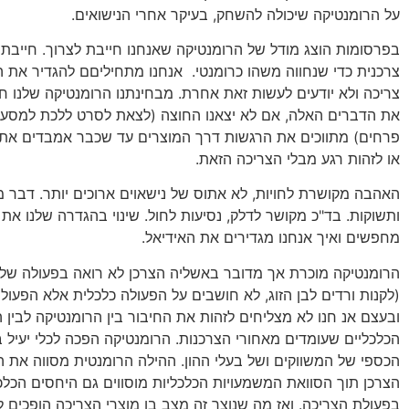
על הרומנטיקה שיכולה להשחק, בעיקר אחרי הנישואים.
בפרסומות הוצג מודל של הרומנטיקה שאנחנו חייבת לצרוך. חייבת 
צרכנית כדי שנחווה משהו כרומנטי. אנחנו מתחיליםם להגדיר את 
צריכה ולא יודעים לעשות זאת אחרת. מבחינתנו הרומנטיקה שלנו חס
את הדברים האלה, אם לא יצאנו החוצה (לצאת לסרט ללכת למסעד
פרחים) מתווכים את הרגשות דרך המוצרים עד שכבר אמבדים את 
או לזהות רגע מבלי הצריכה הזאת.
האהבה מקושרת לחויות, לא אתוס של נישאוים ארוכים יותר. דבר מ
ותשוקות. בד"כ מקושר לדלק, נסיעות לחול. שינוי בהגדרה שלנו את 
מחפשים ואיך אנחנו מגדירים את האידיאל.
הרומנטיקה מוכרת אך מדובר באשליה הצרכן לא רואה בפעולה שלו
(לקנות ורדים לבן הזוג, לא חושבים על הפעולה כלכלית אלא הפעול
ובעצם אנ חנו לא מצליחים לזהות את החיבור בין הרומנטיקה לבין 
הכלכליים שעומדים מאחורי הצרכנות. הרומנטיקה הפכה לכלי יעיל ב
הכספי של המשווקים ושל בעלי ההון. ההילה הרומנטית מסווה את הנ
הצרכן תוך הסוואת המשמעויות הכלכליות מוסווים גם היחסים הכלכ
בפעולת הצריכה. ואז מה שנוצר זה מצב בו מוצרי הצריכה הופכים ל