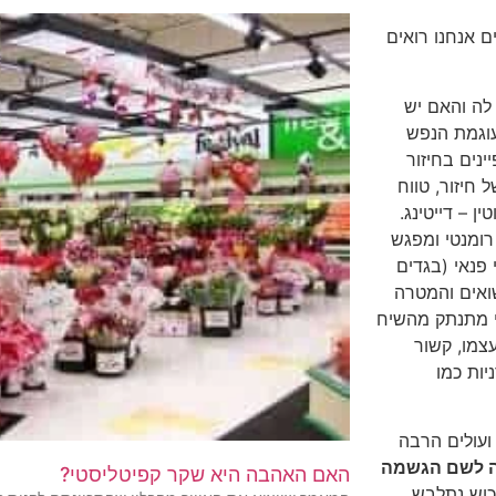
ויסורים אנחנו רואים
לה והאם יש
עוגמת הנפש
ינים בחיזור
 חיזור, טווח
ו חדש לחלוטין – דייטינג.
פגש עם אופי רומנטי ומפגש
 פנאי (בגדים
שואים והמטרה
י מתנתק מהשיח
צמו, קשור
יות כמו
ועולים הרבה
ה לשם הגשמה
האם האהבה היא שקר קפיטליסטי?
כוש נתלבש