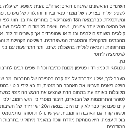
השינויים הראשונים שאנחנו רואים: ארה"ב נהנית משפע, יש עליה 
לשפע ועלייה בצריכה של מוצרי פנאי ובידור והתלוות של מערכת פ
של המאה ה20 יותר אנשים, ונשים יוצאים ללימודים בקולג'ים 
קולג'ים משותפים לבנים ובנות או שמופרדים אך קשורים זה לזה. אנ
מהבתים ומהקהילה והמסגרת המשפחתית. השליטה הקהילתית וה
מתרופפת. והביאה לעלייה בהשכלת נשים. יותר התרועעות עם בני המ
לגיטימציה ליחסי
מין
טכנולוגיות כמו: רדיו פטיפון מכונת כתיבה וכו' חושפים רבים לתרבו
מעבר לכך, אילוז מדברת על מה קרה בספירה של התרבות ומה שה
הויקטוריאנים העריצו את האהבה הרומנטית, זה בא לידי ביטוי במט
מקובלות באותה עת בתחום הדת שהציגו את הרגש הרומנטי כמשה
לטוהר והתרוממות של הבנאדם, חיבור מוסרי בין רגש רומנטי לבין 
קיים פעם אך כבר לא קיים היום. במאה ה20 יש 
וכשזה קורה גם האהבה הרומנטית שקישרנו לדת וטוהר מתמסמס ו
בזכות עצמה. היא מנותקת מהדת וזוכה במעמד מיתולוגי בתרבות 
המודרנית.