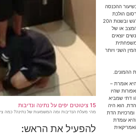
בשיעור ההכנסה
רסום הולכת
ומשתכללת. כברבמאה ה18 האמריקאים בוחרים את בני הזוג לפי רגש ובשנות ה20
שם המצב או של
שים יוצאים
משפחתית
ין השני ויותר
.
ת ההמונים.
יא אומרת –
אפורות שהיו
ו דתי שמביא
15 ציטוטים יפים על נתינה ונדיבות
הדת. הוא היה
מהי מעלת הנדיבות ומה המשמעות של נתינה? כמה ציט
ירידה של חשיבות ומרכזיות הדת
היא עומדת
להפעיל את הראש:
האמריקאית