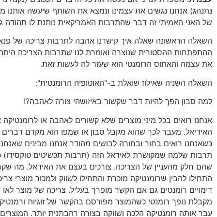
נתנהג) אנחנו נגשים את עצמינו ונמצא את השותף שיעשה אותנו מ
של האני האמיתי זה דבר שהתרבות האמריקאית נותנת לו תהודה גד
השאלה הראשונה שאלה איך קישרנו אהבה לתרבות צריכה של פנאי
ההתפתחות ההסטורית שנוצרה ואומרת לנו שתרבות הצריכה היתה 
את עצמה והאתוס הרומנטי הוא שעזר לה לעשות זאת.
השאלה השניה שאילוז שואלת ב-"האוטופיה הרומנטית":
למה סבון הפך להיות דבר שקשור באיזושהי צורה לאהבה?!
אנחנו רואים בכל מיני מוצרים שלא קשורים לאהבה או לרומנטיקה א
האידיאל. מעבר לכך שהוא מקבל סבון או שמפו הוא מקדם דברים נ
כשאנחנו רואים בחור ובחורה לבושים מהודר אנחנו מבינים שאנחנו 
תרבות שלמה שמקושרת לאידאל הזה (תרבות תכשיטים טוקסידו) כל
שהם חלק מהעניין של הצריכה. צורכים בעצם את האידאל. מה שק
התחילו להבין שרומנטיקה מוכרת והתחילו לשווק ולמכור מוצרי צרי
דימויים רומנטים גם אם הקשר מופרך בעליל. צריכה של מוצר לאו ד
מקבלת נופך רומנטי כשהמוצר מפורסם בהקשר של זוגיות ורמנטיקה
עבר אותה רומנטיקה הלכה ושווקה בצורה רהבתנית יותר. המוצרים 