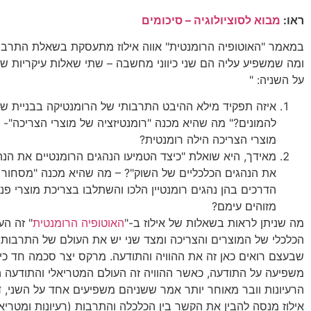
ראו:
מבוא לסוציולוגיה – סיכומים
במאמר "האוטופיה הרומנטית" אווה אילוז מתעסקת בשאלת התרבו
ומה שמשפיע עליה הם שני כיווני מחשבה – שתי שאלות עיקריות 
על השניה: "
איזה תפקיד מילא ההיבט התרבותי של הרומנטיקה בבניית שו
להמונים?" מה שהיא מכנה "רומנטיזציה של מוצרי הצריכה"- 
מוצרי הצריכה הילה רומנטית?
מאידך, היא שואלת "כיצד הטמיעו הנהגים הרומנטיים את הנה
את הנהגים הכלכליים של השוק"? – מה שהיא מכנה "מסחור 
הדרכים בהן נהגים רומנטיין הלכו והשתלבו בצריכת מוצרי פנ
מזוהים עימם?
מה שניתן לראות בשאלות של אילוז ב-"
האוטופיה הרומנטית
" זה הע
הכלכלי של המוצרים והצריכה ומצד שני יש את העולם של התרבות, 
שבעצם רואים כאן זה את ההוויה והתודעה. מרקס יצר סכמה חד כיוונ
משפיעה על התודעה, כאשר ההוויה זה העולם המטריאלי והתודעה ה
הרעיונות וובר מאוחר יותר אמר ששניהם משפיעים אחד על השני, דו כ
אילוז מנסה להבין את הקשר בין הכלכלה והתרבות (רעיונות ומטריאל