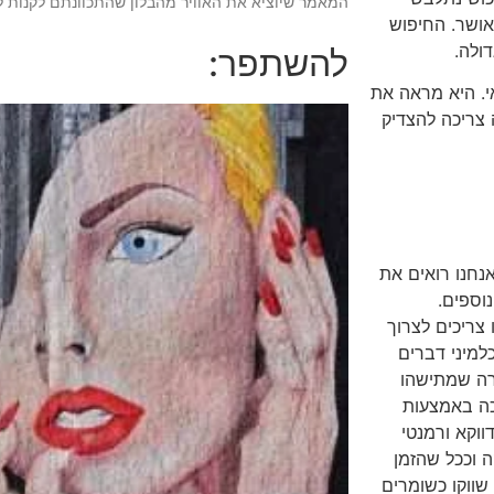
המאמר שיוציא את האוויר מהבלון שהתכוונתם לקנות 
אושר. החיפוש
ולה.
להשתפר:
. היא מראה את
צריכה להצדיק
נחנו רואים את
וספים.
צריכים לצרוך
מיני דברים
רה שמתישהו
כה באמצעות
ווקא ורמנטי
 וככל שהזמן
שווקו כשומרים