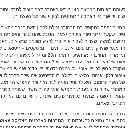
לעומת תפיסות מהמאה ה19 שראו באהבה דבר מוביל לסבל 
שינוי וקישור בין האהבה הרומנטית לבין אישור של העצמיות.
החיזור נתפס כתקופה בה הבחורה יכולה לבחון האם הגבר מתאים 
סיכוי שקשר ארוך טווח ביניהם יצליח. הסבל שהם עברו והיסורים ו
נחשבו למשהו שצריך לעבור אותו כדי להגיע מוכנים לנישואים. מאפי
הרומנטי שהיו קיימים פעם ואינם קיימים היום: טקסים – ריטואלים של
זמן ארוך ומחויבות. אז מגיעה המאה ה20 ומתחיל משה
אווה אילוז אומרת שלמילה דייטינג יש 2 משמעויות: מ
שקורה בחוץ לכן יש אופי של צריכה כלשהי. יש בד"כ שימוש במוצרי
איפור דלק) אנחננו נמצאים בשלב בו הדייטינג אינו שלב בדרך לני
של השר הרומנטי היא להעניק הנאה לבני הזוג וכך המפגש הרומנט
המוסרי שהיה נהוג בעבר. המפגש הופך להיות משהו שעומד בפני ע
להנאה הגשמה עצמית וכל מיני ערכים שאנחנו קושרים עם המודקרנ
אינדיבידואליזם.
למה נוצר המצב הזה בו אנחנו צורכים הרבה דברים שאיננו צריכים 
כסף ואינם נחוצים להשרדותינו?
התרבות הצרכנית מצדיקה עצמ
עצמית
. מספרת לנו כי אם נעשה את כל הדברים הנכונים (נקנה נר