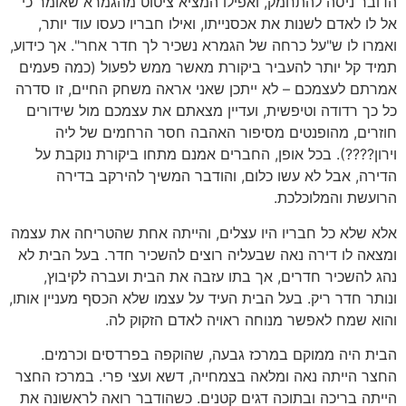
הדובר ניסה להתחמק, ואפילו המציא ציטוט מהגמרא שאומר כי
אל לו לאדם לשנות את אכסנייתו, ואילו חבריו כעסו עוד יותר,
ואמרו לו ש"על כרחה של הגמרא נשכיר לך חדר אחר". אך כידוע,
תמיד קל יותר להעביר ביקורת מאשר ממש לפעול (כמה פעמים
אמרתם לעצמכם – לא ייתכן שאני אראה משחק החיים, זו סדרה
כל כך רדודה וטיפשית, ועדיין מצאתם את עצמכם מול שידורים
חוזרים, מהופנטים מסיפור האהבה חסר הרחמים של ליה
וירון????). בכל אופן, החברים אמנם מתחו ביקורת נוקבת על
הדירה, אבל לא עשו כלום, והודבר המשיך להירקב בדירה
הרועשת והמלוכלכת.
אלא שלא כל חבריו היו עצלים, והייתה אחת שהטריחה את עצמה
ומצאה לו דירה נאה שבעליה רוצים להשכיר חדר. בעל הבית לא
נהג להשכיר חדרים, אך בתו עזבה את הבית ועברה לקיבוץ,
ונותר חדר ריק. בעל הבית העיד על עצמו שלא הכסף מעניין אותו,
והוא שמח לאפשר מנוחה ראויה לאדם הזקוק לה.
הבית היה ממוקם במרכז גבעה, שהוקפה בפרדסים וכרמים.
החצר הייתה נאה ומלאה בצמחייה, דשא ועצי פרי. במרכז החצר
הייתה בריכה ובתוכה דגים קטנים. כשהודבר רואה לראשונה את