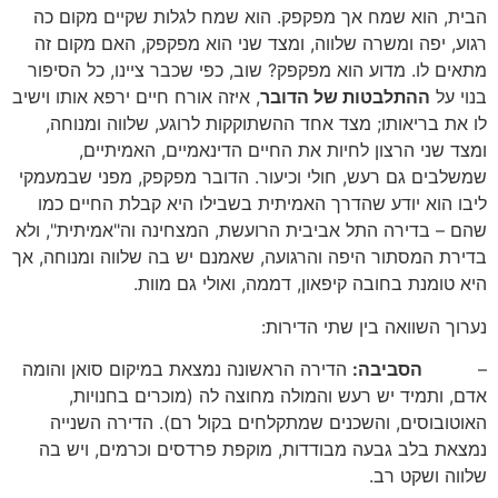
הבית, הוא שמח אך מפקפק. הוא שמח לגלות שקיים מקום כה
רגוע, יפה ומשרה שלווה, ומצד שני הוא מפקפק, האם מקום זה
מתאים לו. מדוע הוא מפקפק? שוב, כפי שכבר ציינו, כל הסיפור
בנוי על
ההתלבטות של הדובר
, איזה אורח חיים ירפא אותו וישיב
לו את בריאותו; מצד אחד ההשתוקקות לרוגע, שלווה ומנוחה,
ומצד שני הרצון לחיות את החיים הדינאמיים, האמיתיים,
שמשלבים גם רעש, חולי וכיעור. הדובר מפקפק, מפני שבמעמקי
ליבו הוא יודע שהדרך האמיתית בשבילו היא קבלת החיים כמו
שהם – בדירה התל אביבית הרועשת, המצחינה וה"אמיתית", ולא
בדירת המסתור היפה והרגועה, שאמנם יש בה שלווה ומנוחה, אך
היא טומנת בחובה קיפאון, דממה, ואולי גם מוות.
נערוך השוואה בין שתי הדירות:
–
הסביבה:
הדירה הראשונה נמצאת במיקום סואן והומה
אדם, ותמיד יש רעש והמולה מחוצה לה (מוכרים בחנויות,
האוטובוסים, והשכנים שמתקלחים בקול רם). הדירה השנייה
נמצאת בלב גבעה מבודדות, מוקפת פרדסים וכרמים, ויש בה
שלווה ושקט רב.