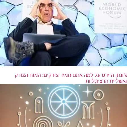
ג'ונתן היידט על למה אתם תמיד צודקים: המוח הצודק
ואשליית הרציונליות