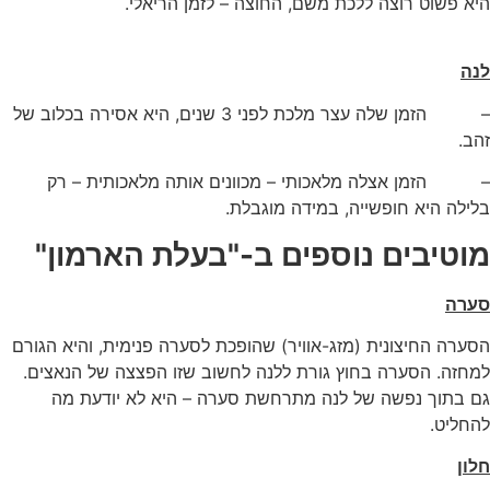
היא פשוט רוצה ללכת משם, החוצה – לזמן הריאלי.
לנה
– הזמן שלה עצר מלכת לפני 3 שנים, היא אסירה בכלוב של
זהב.
– הזמן אצלה מלאכותי – מכוונים אותה מלאכותית – רק
בלילה היא חופשייה, במידה מוגבלת.
מוטיבים נוספים ב-"בעלת הארמון"
סערה
הסערה החיצונית (מזג-אוויר) שהופכת לסערה פנימית, והיא הגורם
למחזה. הסערה בחוץ גורת ללנה לחשוב שזו הפצצה של הנאצים.
גם בתוך נפשה של לנה מתרחשת סערה – היא לא יודעת מה
להחליט.
חלון