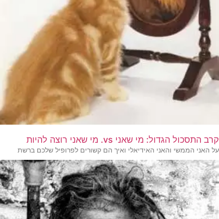
קרב התסכול הגדול: מי שאני vs. מי שאני רוצה להיות
על האני הממשי והאני האידיאלי ואיך הם קשורים לפרופיל שלכם ברשת