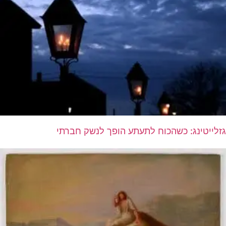
גזלייטינג: כשהכוח לתעתע הופך לנשק חברתי