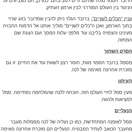
הרובד הסמוי נגלה שהינם זרים לסביבתם. כמו כן, הם מצביעים על
הניגוד בין העולם המודרני לבין ארמון העתיק.
עניין "הכלים לשניים":
ברובד הגלוי ניתן להבין שמדובר בזוג שרוי
בתוך הארמון, ואכן ה"כלים לשניים" מוליך אותנו אל הדמות החבויה
מעינינו והצפויה בליבנו עוד מלפני עלות המסך ועם הצגת שם
המחזה.
הסרט השחור
מסמל ברובד הסמוי מוות, חוסר רצון לשאת עוד את החיים. זו גם
מזכרת אחרונה מאימה של לנה.
העיתון
מעין סמל לחיי העולם הזה. הוכחה ללנה שהמלחמה נסתיימה. סמל
למציאות ולהווה.
הנעליים
סמל לאופנה המתחדשת, כמו כן נעליה של לנה מסמלות מעבר
מהעבר הכואב לעתיד המבטיח. הנעליים הם מזכרת אחרונה מאימה