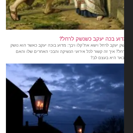
וע בכה יעקב כשנשק לרחל?
שק יעקב לרחל וישא את־קלו ויבך: מדוע בוכה יעקב כאשר הוא נושק
חל? איך זה קשור לכל אירועי הנשיקה והבכי האחרים שלו והאם
אר היא בעצם לב?