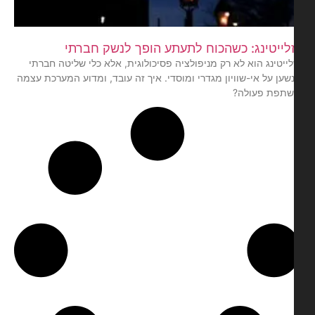
לייטינג: כשהכוח לתעתע הופך לנשק חברתי
לייטינג הוא לא רק מניפולציה פסיכולוגית, אלא כלי שליטה חברתי
שען על אי-שוויון מגדרי ומוסדי. איך זה עובד, ומדוע המערכת עצמה
תפת פעולה?