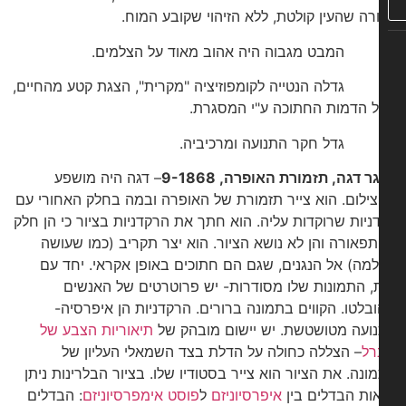
רה שהעין קולטת, ללא הזיהוי שקובע המוח.
מבט מגבוה היה אהוב מאוד על הצלמים.
דלה הנטייה לקומפוזיציה "מקרית", הצגת קטע מהחיים,
ל הדמות החתוכה ע"י המסגרת.
דל חקר התנועה ומרכיביה.
 דגה, תזמורת האופרה, 9-1868
– דגה היה מושפע
ילום. הוא צייר תזמורת של האופרה ובמה בחלק האחורי עם
ניות שרוקדות עליה. הוא חתך את הרקדניות בציור כי הן חלק
פאורה והן לא נושא הציור. הוא יצר תקריב (כמו שעושה
מה) אל הנגנים, שגם הם חתוכים באופן אקראי. יחד עם
, התמונות שלו מסודרות- יש פרוטרטים של האנשים
בלטו. הקווים בתמונה ברורים. הרקדניות הן איפרסיה-
ועה מטושטשת. יש יישום מובהק של
תיאוריות הצבע של
ל
– הצללה כחולה על הדלת בצד השמאלי העליון של
ונה. את הציור הוא צייר בסטודיו שלו. בציור הבלרינות ניתן
ות הבדלים בין
איפרסיוניזם
ל
פוסט אימפרסיוניזם
: הבדלים