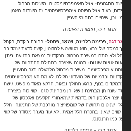
שה הסגנונית- אצל האימפרסיוניסטים משיכות מכחול
דות, בעוד אצל הפוסט אימפרסיוניסטים זה משתנה מאמן
. וכן, שינויים בתחומי העניין.
אדגר דגה, תזמורת האופרה
ר דגה
, פרימה בלרינה, 1876, פסטל
–
בחורה רוקדת, הקהל
 למסה של צבע, הוא מטושטש לחלוטין, קשה לדעת שמדובר
ל ולא סתם במשיכת מכחול. הרקדנית נמצאת בתנועה.
ניתן
ות זוויות שונות-
תמונה שצוירה בתחילת ההתהוות של
סט אימפרסיוניזם. משיכות מכחול מלמעלה. דגה התעניין
דניות ובדמויות של מועדוני הלילה. לעומת האימפרסיוניסטים
מקדים בנוף, ברגע החולף ובאור. הרקע מאוד מופשט. גישה
ד שונה הן מבחינת נושא והן מבחינת סגנון. קווי כוח ביצירה-
 יוצר אלכסון חזק בדמויות שמאחורי הקלעים ואלכסון של
ל- שנוטים תחושה של קומפוזיציה מורכבת של התמונה- חלל
קווים שאינו בהכרח חלל אמיתי. לא עוד מערך מסודר של קווי
ק כמו הרנסנס.
אדגר דגה – פרימה בלרינה