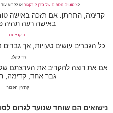
ל
ציטוטים נוספים של סרן קירקגור
או לקרוא עוד 
קדימה, התחתן. אם תזכה באישה טו
באישה רעה תהיה פי
סוקראטס
כל הגברים עושים טעויות, אך גברים נ
רד סקלטון
אם את רוצה להקריב את הערצתם של 
גבר אחד, קדימה, ה
קת'רין הפבורן
נישואים הם שוחד שנועד לגרום לס