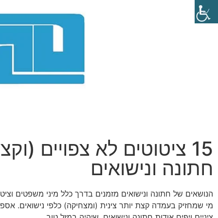
15 ציטוטים לא צפויים (וקצ
חתונה ונישואים
הנושאים של חתונה ונישואים מזמנים בדרך כלל מיני משפטים וציט
מי שמחזיק בעמדה קצת יותר צינית (ומצחיקה) כלפי נישואים. אספנ
ציניים ויפים אודות חתונה ונישואים. שיהיה במזל טוב.