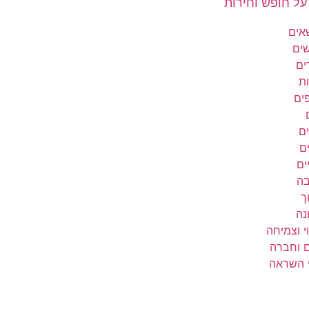
שאים
שים
ים
ת
פים
ם
ם
ים
בה
ך
נה
י וצמיחה
ם וחברה
י השראה