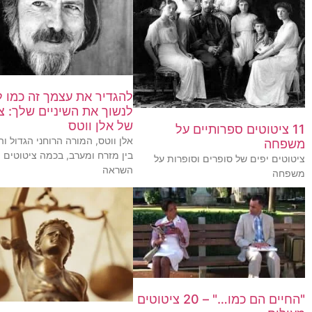
להגדיר את עצמך זה כמו ל
לנשוך את השיניים שלך: צ
של אלן ווטס
11 ציטוטים ספרותיים על
אלן ווטס, המורה הרוחני הגדול וה
משפחה
בין מזרח ומערב, בכמה ציטוטים מ
ציטוטים יפים של סופרים וסופרות על
השראה
משפחה
"החיים הם כמו…" – 20 ציטוטים