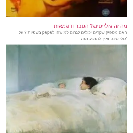
מה זה גזלייטינג? הסבר ודוגמאות
האם מספיק שקרים יכולים לגרום למישהו לפקפק בשפיותו? על
'גזלייטינג' ואיך להמנע מזה