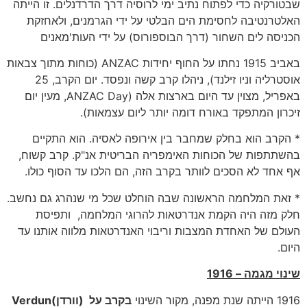
שבטורקיה כדי לפתוח נתיב ימי לרוסיה דרך הדרדנלים. זו הייתה
האלטרנטיבה לחסימת הים הבלטי על ידי הגרמנים, ולאחזקת
הכניסה לים השחור (דרך הבוספורוס) על ידי העות'מאנים
באביב 1915 נחתו על החוף יחידות ANZAC (כוחות מתוך צבאות
אוסטרליה וניו זילנד), ניהלו קרב קשה ונפסד. יום הקרב, 25
באפריל, מצוין עד היום בארצות אלה (ANZAC Day, מעין יום
זיכרון המתפקד באורח דומה יותר ליום עצמאות).
* הקרב הוא בחלק שמחבר בין אירופה לאסיה. הוא התקיים
בהשתתפות של הכוחות האימפריה הבריטית אנ"ק. קרב קשוח,
אף אחד לא הסכים לוותר בקרב הזה, הם הלכו עד הסוף כולו.
* זאת המלחמה הראשונה שבה הוחלט שכל מי שנהרג גם נחשב.
חלק מזה היה הקמת אנדרטאות להרוגי המלחמה, ותפיסת
העולם של האחדת המצבות וריבוי האנדרטאות מלווה אותנו עד
היום.
שינוי מגמה – 1916
1916 הייתה שנת מפנה, מקור השינוי
בקרב על (וורדן)
Verdun