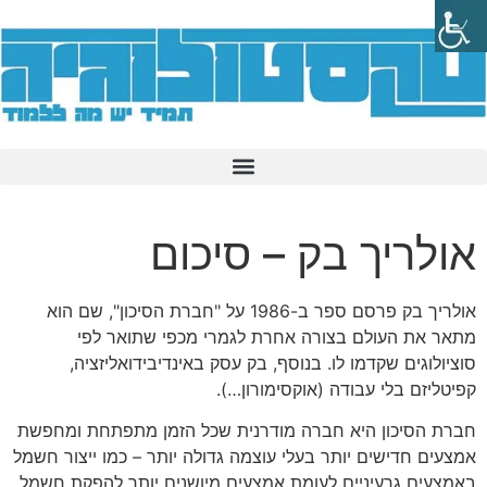
אולריך בק – סיכום
אולריך בק פרסם ספר ב-1986 על "חברת הסיכון", שם הוא
מתאר את העולם בצורה אחרת לגמרי מכפי שתואר לפי
סוציולוגים שקדמו לו. בנוסף, בק עסק באינדיבידואליזציה,
קפיטליזם בלי עבודה (אוקסימורון…).
חברת הסיכון היא חברה מודרנית שכל הזמן מתפתחת ומחפשת
אמצעים חדישים יותר בעלי עוצמה גדולה יותר – כמו ייצור חשמל
באמצעים גרעיניים לעומת אמצעים מיושנים יותר להפקת חשמל.