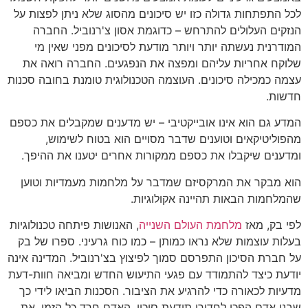
לכל התפתחות גדולה כזו יש סיכונים מהסוג שלא ניתן לפצות על
הנזקים העלולים להתרחש – כדוגמת אסון צ'רנוביל. החברה
המודרנית נעשתה יותר ויותר מודעת לסיכונים מפני שאין מי
שלוקח אחריות עליהם ומפצה את הנפגעים. החברה רואה את
עצמה כמכילה סיכונים. העוצמה הטכנולוגית טומנת בחובה סכנות
חדשות.
המדע גם הוא אינו אובייקטיבי – יש מדענים שמקבלים את כספם
מהפוליטיקאים וטוענים שדבר מסויים הוא בטוח לשימוש,
ומדענים שיקבלו את כספם ממקורות אחרים יטענו את ההיפך.
הוא מבקר את המרקסיזם שמדבר על מלחמות מעמדיות וטוען
שהמלחמות הבאות תהיינה אקולוגיות.
לפי בק, מאז
מלחמת העולם השנייה
, האנושות פיתחה טכנולוגיות
בעלות עוצמות שלא נראו כמותן – כמו כוח גרעיני. ספרו של בק
על חברת הסיכון התפרסם סמוך לפיצוץ בצ'רנוביל. המדינה אינה
יודעת כיצד להתמודד עם פגעי התיעוש החדש ומביאה חוות-דעת
מדעיות לכאורה כדי להרגיע את הציבור. הסכנות הביאו לידי כך
שבני אדם הפכו לחדורי תודעת סיכון, האדם חרד כל הזמן. את