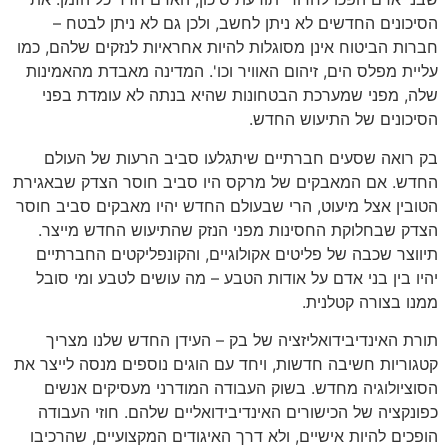
הסיכונים החדשים לא ניתן לחשב, ולכן גם לא ניתן לבטח –
חברות הביטוח אינן מסוגלות להיות אחראיות לנזקים שלהם, כמו
עליית מפלס הים, זיהום האוויר וכו'. המדינה מאבדת מהאמינות
שלה, מפני שמערכת הבטחונות שהיא בנתה לא עומדת בפני
הסיכונים של התיעוש החדש.
בק רואה שסעים חברתיים שיתגלעו סביב הרעות של העולם
החדש. אם המאבקים של מרקס היו סביב חוסר הצדק שבאגירת
הטובין אצל מיעוט, הרי שבעולם החדש יהיו מאבקים סביב חוסר
הצדק שבחלוקת החסינות מפני הנזק שהתיעוש החדש מייצר.
תיווצר שכבה של פליטים אקולוגיים, והקונפליקטים החברתיים
יהיו בין בני אדם על אודות הטבע – מה עושים לטבע ומי סובל
ממנו בצורה קטלנית.
תורת האינדיבידואליזציה של בק – העידן החדש שלנו מצריך
קטגוריות חשיבה חדשות, ויחד עם הוגים נוספים מנסה לייצר את
הסוציולוגיה מחדש. בשוק העבודה המודרני מעסיקים אנשים
כפונקציה של הכישורים האינדיבידואליים שלהם. חוזי העבודה
הופכים להיות אישיים, ולא דרך האיגודים המקצועיים, שהרכיבו