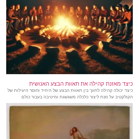
כיצד מאזנת קהילה את תאוות הבצע האנושית
כיצד יכולה קהילה לתווך בין תאוות הבצע של היחיד וחוסר היעילות של
הקולקטיב על מנת ליצור כלכלה משגשגת ומיטיבה בעבור כולם