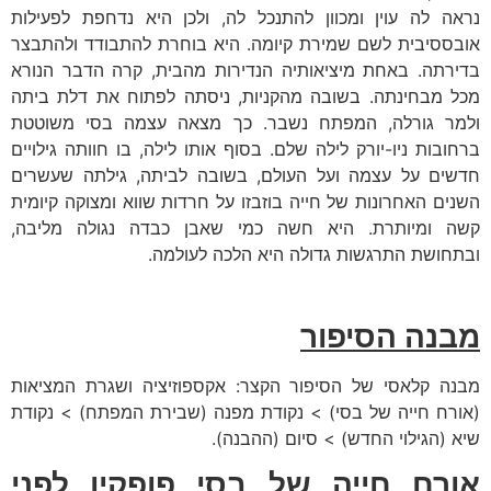
נראה לה עוין ומכוון להתנכל לה, ולכן היא נדחפת לפעילות
אובססיבית לשם שמירת קיומה. היא בוחרת להתבודד ולהתבצר
בדירתה. באחת מיציאותיה הנדירות מהבית, קרה הדבר הנורא
מכל מבחינתה. בשובה מהקניות, ניסתה לפתוח את דלת ביתה
ולמר גורלה, המפתח נשבר. כך מצאה עצמה בסי משוטטת
ברחובות ניו-יורק לילה שלם. בסוף אותו לילה, בו חוותה גילויים
חדשים על עצמה ועל העולם, בשובה לביתה, גילתה שעשרים
השנים האחרונות של חייה בוזבזו על חרדות שווא ומצוקה קיומית
קשה ומיותרת. היא חשה כמי שאבן כבדה נגולה מליבה,
ובתחושת התרגשות גדולה היא הלכה לעולמה.
מבנה הסיפור
מבנה קלאסי של הסיפור הקצר: אקספוזיציה ושגרת המציאות
(אורח חייה של בסי) > נקודת מפנה (שבירת המפתח) > נקודת
שיא (הגילוי החדש) > סיום (ההבנה).
אורח חייה של בסי פופקין לפני