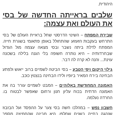
היהודית.
שלבים בראייתה החדשה של בסי
את העולם ואת עצמה:
שבירת המפתח
– השינוי הדרסטי שחל בראיית העולם של בסי
התרחש בעקבות הזעזוע שהתחולל באופן פתאומי בשגרת חייה.
המפתח לדלת ביתה נשבר ובסי מצאה עצמה מול הגדול
שבחרדותיה – היא נותרה חשופה בלי הגנה בלילה בשכונה
עוינת… והנה לא קרה לה דבר.
גילוי היקום ויפי הטבע
– בסי הביטה לשמיים ברוב ייאוש ולפתע
הבחינה בירח המאיר ביופיו ולידו הבחינה בנצנוץ כוכב.
האמונה המחודשת באלוהים
– המבט לשמיים עורר בה את
האמונה הדתית בכוח עליון חנון ורחום שאפשר לבטוח בו.
החרדה נעלמה.
חשבון נפש
– במהלכו חשה בסי צער על ההפסד ועל הבזבוז
שנהגה בחייה בשנים שחלפו. היא מבינה שהחמיצה מספר