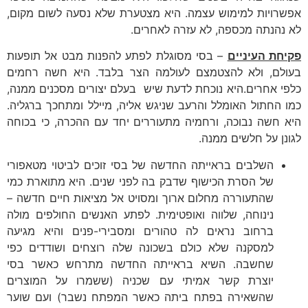
אפשרויות למימוש עצמה. היא מצטערת שלא נסעה לשום מקום,
לא נהנתה מכספה, לא עזרה לאחרים.
פקיחת העיניים
– בסי מסוגלת לפתע להפנות מבט אל תופעות
בעולם, ולא להצטמצם לעולמה הצר בלבד. היא חשה רחמים
כלפי אחרים.היא נוכחת לדעת שיש בעלם יצורים מסכנים ממנה,
כמו החתול האומלל והרעב שניגש אליה, מיילל ומתחכך ברגליה.
היא חשה נבוכה, ורחמיה מתעוררים יחד עם ההכרה, כי בכוחה
לגונן על חלשים ממנה.
השלבים בראייתה החדשה של בסי זוכים לביטוי מטאפורי
של הסרת הכישוף שדבק בה לפני שנים. היא מתוארת כמי
שהתעוררה מחלום ארוך ומסויט אל מציאות חיים חדשה –
נינוחה, שלווה ואופטימית. לפתע האנשים החולפים מולה
ברחוב נראים לה טהורים ומסבירי-פנים והיא מגיעה
למסקנה שלא כולם בשכונה שלה רוצחים ושודדים כפי
שחשבה. השיא בראייתה החדשה מתרחש כאשר בסי
יוצרת קשר אמיתי עם שכניה (ששמרו על המוצרים
שהשאירה בפתח ביתה כאשר המפתח נשבר) ועם שוער