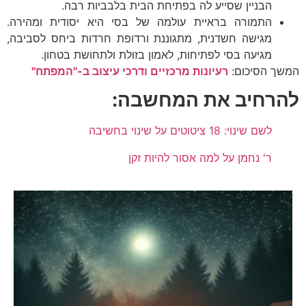
הבניין שסייע לה בפתיחת הבית בלבביות רבה.
התמורה בראיית עולמה של בסי היא יסודית ומהירה.
מגישה חשדנית, מתגוננת ורדופת חרדות ביחס לסביבה,
מגיעה בסי לפתיחות, לאמון בזולת ולתחושת בטחון.
המשך הסיכום:
רעיונות מרכזיים ודרכי עיצוב ב-"המפתח"
להרחיב את המחשבה:
לשם שינוי: 18 ציטוטים על שינוי בחשיבה
ר' נחמן על למה אסור להיות זקן