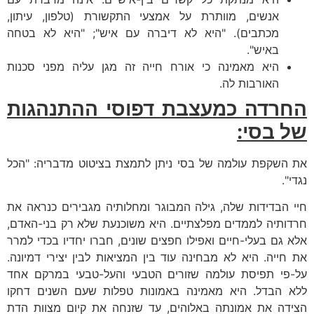
אנשים, מוותרת על אמצעי התקשורת (טלפון, עיתון,
מכתבים). "היא לא דיברה עם איש"; "היא לא בטחה
באיש".
היא מאמינה כי אורח חייה זה מגן עליה מפני סכנות
האורבות לה.
החרדה כמעצבת דפוסי ההתנהגות
של בסי:
את השקפת עולמה של בסי ניתן לתמצת בציטוט מדבריה: "הכל
נגדי".
חיי הבדידות שלה, גילה המבוגר ומחלותיה מגבירים כנראה את
חרדותיה לממדים מפלצתיים. היא משוכנעת שלא רק בני-האדם,
אלא גם בעלי-חיים ואפילו חפצים שונים, חברו יחדיו בכדי למרר
את חייה. היא לא מבחינה עוד בין המציאות לבין יצירי דמיונה.
על-פי תפיסת עולמה שזורים הטבעי והעל-טבעי במרקם אחד
ללא הבדל. היא מאמינה באמונות טפלות שעם השנים דחקו
הצידה את אמונתה באלוהים, עד שזנחה את קיום מצוות הדת