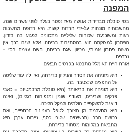
המפנה
בסי סובלת מבדידות אנושה מאז נפטר בעלה לפני עשרים שנה.
מחשבותיה מונחות על-ידי חרדות קשות. היא רדופת מחשבות
רעות ומשוכנעת שכוחות שליליים מתכוונים לפגוע בה בזדון.
הפתרון למצוקתה הוא בהסתגרות בביתה. אלא שגם בכך אין
משום פתרון אמיתי, מכיוון שגם בביתה, חשה עצמה בסי –
נרדפת.
אורח חייה האומלל מתבטא בפרטים הבאים:
היא מזניחה את הסדר והניקיון בדירתה, ואין לה עוד שליטה
על החפצים שנצטברו בה.
היא מזניחה את בריאותה (היא סובלת מרבמטיזם = כאבי
פרקים ושרירים, מעודף שומן ומנפיחות רגליים), ואינה
דואגת למשקפיים הולמים ולמקל הליכה.
היא מתעלמת מן הצורך לטפל בענייניה הכספיים, ואת
רכושה הרב (תכשיטים, שטרי כסף, ניירות ערך) היא
מחביאה במקומות-מסתור בדירתה.
היא מנתקת כל קשרים בין-אישיים: אינה מדברת עם