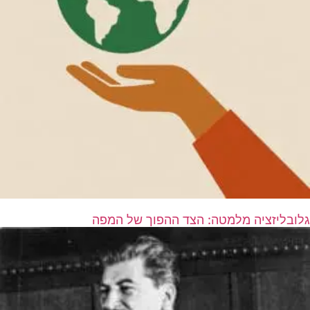
גלובליזציה מלמטה: הצד ההפוך של המפה