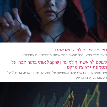
חיי נצח על פי ז'וז'ה סאראמגו
כיצד "בכל פשע ובכל מעשה חסד אנחנו מולידים את עתידנו"?
לעולם לא אשתייך למועדון שיקבל אותי בתור חבר: על
תסמונת גראוצ'ו מרקס
איך ההערכה העצמית שלנו משפיעה על ההערכה של הדברים בחיינו? על
תסמונת גראוצ'ו מרקס