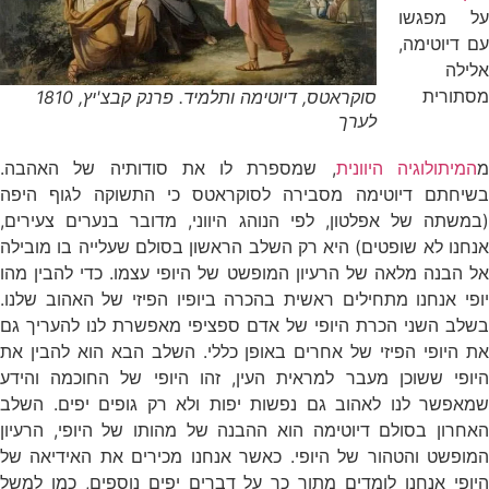
על מפגשו
עם דיוטימה,
אלילה
מסתורית
סוקראטס, דיוטימה ותלמיד. פרנק קבצ'יץ, 1810
לערך
המיתולוגיה היוונית
, שמספרת לו את סודותיה של האהבה.
בשיחתם דיוטימה מסבירה לסוקראטס כי התשוקה לגוף היפה
(במשתה של אפלטון, לפי הנוהג היווני, מדובר בנערים צעירים,
אנחנו לא שופטים) היא רק השלב הראשון בסולם שעלייה בו מובילה
אל הבנה מלאה של הרעיון המופשט של היופי עצמו. כדי להבין מהו
יופי אנחנו מתחילים ראשית בהכרה ביופיו הפיזי של האהוב שלנו.
בשלב השני הכרת היופי של אדם ספציפי מאפשרת לנו להעריך גם
את היופי הפיזי של אחרים באופן כללי. השלב הבא הוא להבין את
היופי ששוכן מעבר למראית העין, זהו היופי של החוכמה והידע
שמאפשר לנו לאהוב גם נפשות יפות ולא רק גופים יפים. השלב
האחרון בסולם דיוטימה הוא ההבנה של מהותו של היופי, הרעיון
המופשט והטהור של היופי. כאשר אנחנו מכירים את האידיאה של
היופי אנחנו לומדים מתוך כך על דברים יפים נוספים, כמו למשל