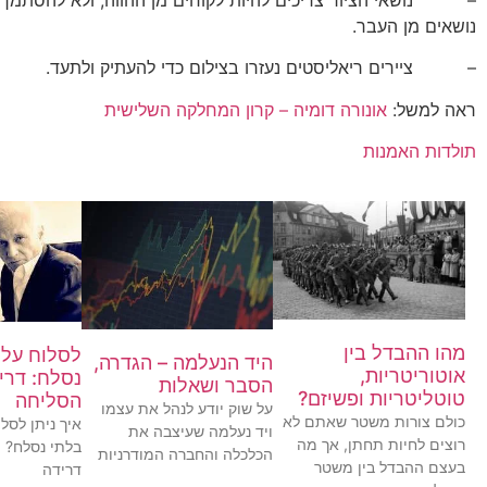
נושאים מן העבר.
– ציירים ריאליסטים נעזרו בצילום כדי להעתיק ולתעד.
ראה למשל:
אונורה דומיה – קרון המחלקה השלישית
תולדות האמנות
מהו ההבדל בין
לסלוח על 
היד הנעלמה – הגדרה,
אוטוריטריות,
נסלח: דרי
הסבר ושאלות
טוטליטריות ופשיזם?
הסליחה
על שוק יודע לנהל את עצמו
כולם צורות משטר שאתם לא
איך ניתן לסל
ויד נעלמה שעיצבה את
רוצים לחיות תחתן, אך מה
בלתי נסלח? 
הכלכלה והחברה המודרניות
בעצם ההבדל בין משטר
דרידה