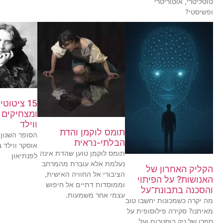
טוטליטרי, אוטוריטרי
ופשיסטי?
15 ציטוט
ומצחיקים 
ווילד
תומס לוקמן והדת
הסופר השנון,
הבלתי-נראית
אוסקר ווילד 
תומס לוקמן טוען שהדת אינה
לפנתיאון
נעלמת אלא עוברת מהמרחב
הקליק האחרון של
הציבורי אל החוויה האישית,
האנושות? על הפיתוי
וממוסדות דתיים אל חיפוש
והסכנה בתבונת־על
עצמי אחר משמעות.
מה יקרה כשמכונות יחשבו טוב
מאיתנו? סקירה פילוסופית על
ספרו של ניק בוסטרום ועל