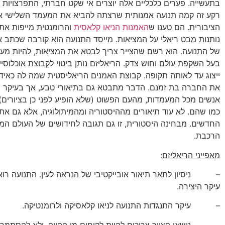
בתעשייה. פערים כלכליים אלה יוצרים אי שקט חברתי, התפרצויות ז
רקע זה קמה תנועה אמנותית שרצתה להביא את המעמד השלישי א
הציבורית. הם טענו ש
האמנות הניאו קלאסית
והרומנטית מייפות את 
נותנות מבט ריאלי על המציאות. מייסד התנועה הוא קורבה שכתב א
של התנועה. הוא רשם שהצייר צריך לבטא את המציאות, להיות מע
בעל השקפת עולם וחוש צדק. הריאליזם נותן ביטוי לקבוצת אוכלוסי
ייצוג עד לאותה תקופה. קבוצת האמנים הריאליסטית שמה לה כאידא
את החברה בת זמנם. הדבר מתבטא גם בתיאורי טבע, אך בעיקר 
אנשים מכל המעמדות, מהעם הפשוט (שלא הופיע לפני כן בציורים)
כמו שהם. לא עוד תיאורים מההיסטוריה ומהמיתולוגיה, אלא גם את
החדשים. מבחינה היסטורית, זו גם תגובה לחידושים של העולם המודר
הרכבת.
מאפייני הריאליזם
:
– ניסיון לתאר תיאור אובייקטיבי של הנראה לעין. התנועה רו
עיקר היצירה.
– עיקר התנגדות התנועה לניאו קלאסיקה ולרומנטיקה.
– נושאי הציור צריכים להיות לקוחים מן ההווה, ולא להסתמך ע