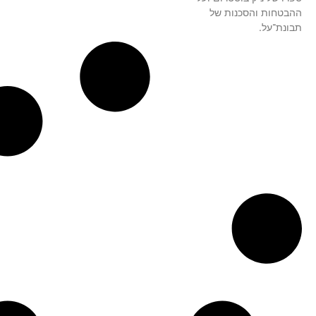
ההבטחות והסכנות של
תבונת־על.