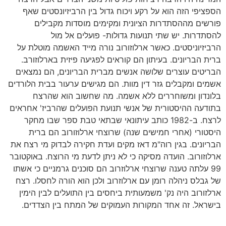
הספציפי הזה הוא על רקע ויכוח גדול בין הרביזיונסטים שאף
פורשים מההסתדרות הציונית ומקימים מוסדות מקבילים
להסתדרות. יש שתי תנועות גדולות- פועלים אל מול
הרביזיוניסטים. כאשר ארלוזורוב נורה מייד האשמה מוטלת על
ברית הבריונים. בעיתון הם קוראים לפגיעה פיזית בארלוזורב.
הבריטים עוצרים שלושה אנשים מברית הבריונים, הם נמצאים
אשמים ומקבלים גזר דין מוות. הם מגישים ערעור בבית הלורדים
בלונדון ומשוחררים ללא אשמה. מה שחשוב הוא שהרצח
בתודעה ההיסטורית של אנשי תנועת הפועלים שהרביז' אחראים
לרצח. ב-1982 כותב עיתונאי שבתאי טבת ספר שבו מחקר
היסטורי (אחרי חמישים שנה) שרוצחי ארלוזורוב הם ברית
הבריונים. בגין רוה"מ דאז מקים ועדת חקירה לבדוק מי רצח את
ארלוזורוב. הועדה מסיקה כי לא ניתן לדעת מי הרוצח. באוקטובר
99 עלתה טענה שרוצחי ארלוזרוב הם סוכנים גרמניים כי אשתו
של גבלס ניהלה רומן עם ארלוזרוב ולכן הוא הורה לחסלו. רצח
ארלזורוב היה נק' משמעותית ביחסים בין התועלים לבין הימין
בישראל. זה אחד המקורות העמוקים של המתח בין הצדדים.