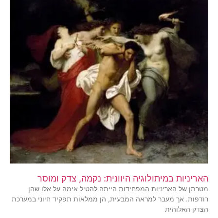
האריניות במיתולוגיה היוונית: נקמה, צדק ומוסר
מטרתן של האריניות המפחידות הייתה להטיל אימה על אלו שהן
רודפות. אך מעבר למראה המבעית, הן ממלאות תפקיד חיוני במערכת
הצדק האלוהית